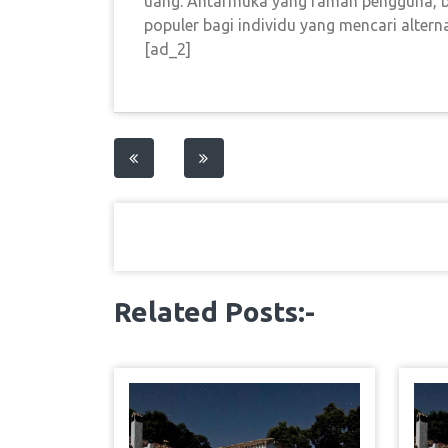
uang. Antarmuka yang ramah pengguna, bi
populer bagi individu yang mencari altern
[ad_2]
Post
navigation
Related Posts:-