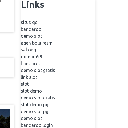
n
Links
situs qq
bandarqq
demo slot
agen bola resmi
sakong
domino99
bandarqq
demo slot gratis
link slot
slot
slot demo
demo slot gratis
slot demo pg
demo slot pg
demo slot
bandarqq login