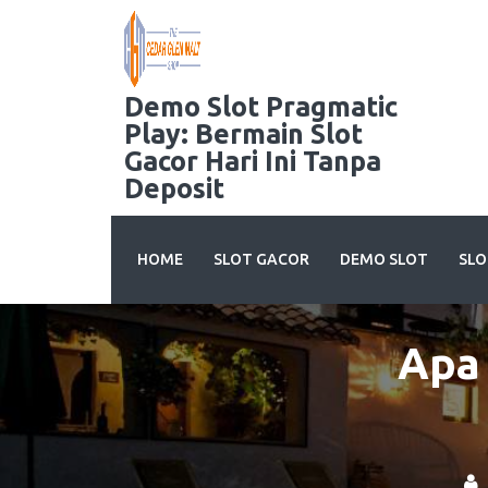
Skip
to
content
Demo Slot Pragmatic
Play: Bermain Slot
Gacor Hari Ini Tanpa
Deposit
HOME
SLOT GACOR
DEMO SLOT
SLO
Apa