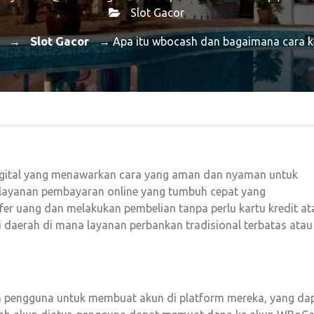
Slot Gacor
Slot Gacor
→
→ Apa itu wbocash dan bagaimana cara k
gital yang menawarkan cara yang aman dan nyaman untuk
 layanan pembayaran online yang tumbuh cepat yang
r uang dan melakukan pembelian tanpa perlu kartu kredit at
 daerah di mana layanan perbankan tradisional terbatas atau
engguna untuk membuat akun di platform mereka, yang da