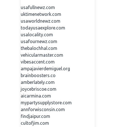
usafullnewz.com
uktimenetwork.com
usaworldnewz.com
todayusaexplore.com
usalocality.com
usafournewz.com
thebalochhal.com
vehicularmaster.com
vibesaccent.com
ampajavierdemiguel.org
brainboosters.co
amberlately.com
joycebriscoe.com
aicarmina.com
mypartysupplystore.com
annforwisconsin.com
findjaipur.com
cultofjim.com