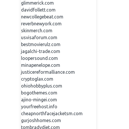
glimmerick.com
davidfollett.com
newcollegebeat.com
reverbnewyork.com
skinmerch.com
usvisaforum.com
bestmovierulz.com
jagalchi-trade.com
loopersound.com
minapenelope.com
justicereformalliance.com
cryptoglax.com
ohiohobbyplus.com
bogothemes.com
ajino-mingei.com
yourfreehost.info
cheapnorthfacejacketsm.com
gurjoshhomes.com
tombradydiet.com