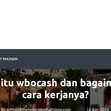
T MAXWIN
 itu wbocash dan bagai
cara kerjanya?
By
admin@thecedarglenmaltshop.com
16 Apr, 2025