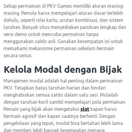
Setiap permainan di PKV Games memiliki aturan masing-
masing. Pemula harus mempelajari aturan dasar terlebih
dahulu, seperti nilai kartu, urutan kombinasi, dan sistem
taruhan. Banyak situs menyediakan panduan lengkap dan
versi demo untuk mencoba permainan tanpa
menggunakan saldo asli. Gunakan kesempatan ini untuk
memahami mekanisme permainan sebelum bermain
secara serius.
Kelola Modal dengan Bijak
Manajemen modal adalah hal penting dalam permainan
PKV. Tetapkan batas taruhan harian dan hindari
menghabiskan semua saldo dalam satu sesi. Mulailah
dengan taruhan kecil sambil mempelajari pola permainan.
Pemain yang bijak akan mengetahui
slot
kapan harus
bermain agresif dan kapan saatnya berhenti. Dengan
pengelolaan yang tepat, modal bisa bertahan lebih lama
dan memberi lebih banyak kesempatan menang.