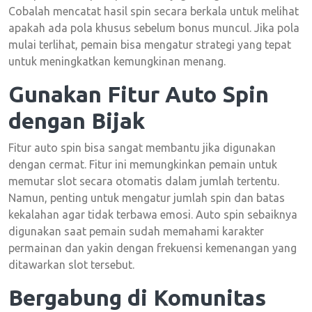
Cobalah mencatat hasil spin secara berkala untuk melihat
apakah ada pola khusus sebelum bonus muncul. Jika pola
mulai terlihat, pemain bisa mengatur strategi yang tepat
untuk meningkatkan kemungkinan menang.
Gunakan Fitur Auto Spin
dengan Bijak
Fitur auto spin bisa sangat membantu jika digunakan
dengan cermat. Fitur ini memungkinkan pemain untuk
memutar slot secara otomatis dalam jumlah tertentu.
Namun, penting untuk mengatur jumlah spin dan batas
kekalahan agar tidak terbawa emosi. Auto spin sebaiknya
digunakan saat pemain sudah memahami karakter
permainan dan yakin dengan frekuensi kemenangan yang
ditawarkan slot tersebut.
Bergabung di Komunitas