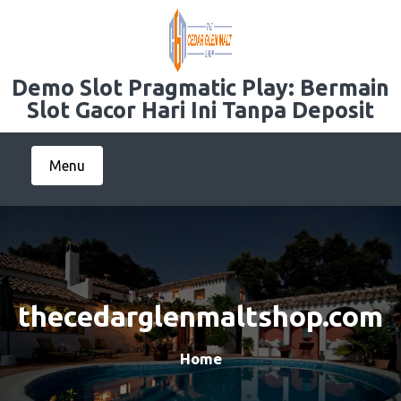
Skip
to
content
Demo Slot Pragmatic Play: Bermain
Slot Gacor Hari Ini Tanpa Deposit
Menu
thecedarglenmaltshop.com
Home