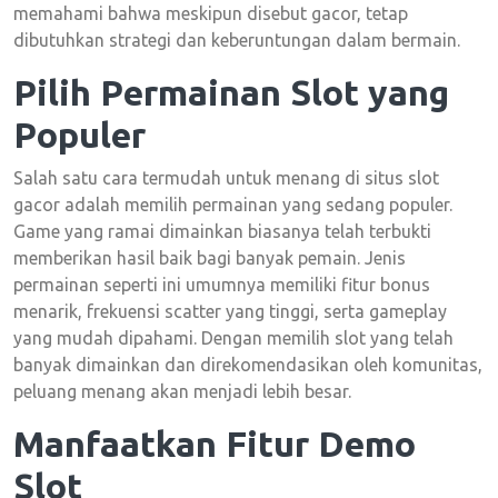
memahami bahwa meskipun disebut gacor, tetap
dibutuhkan strategi dan keberuntungan dalam bermain.
Pilih Permainan Slot yang
Populer
Salah satu cara termudah untuk menang di situs slot
gacor adalah memilih permainan yang sedang populer.
Game yang ramai dimainkan biasanya telah terbukti
memberikan hasil baik bagi banyak pemain. Jenis
permainan seperti ini umumnya memiliki fitur bonus
menarik, frekuensi scatter yang tinggi, serta gameplay
yang mudah dipahami. Dengan memilih slot yang telah
banyak dimainkan dan direkomendasikan oleh komunitas,
peluang menang akan menjadi lebih besar.
Manfaatkan Fitur Demo
Slot