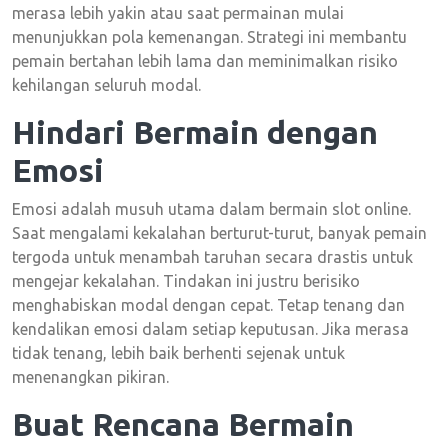
merasa lebih yakin atau saat permainan mulai
menunjukkan pola kemenangan. Strategi ini membantu
pemain bertahan lebih lama dan meminimalkan risiko
kehilangan seluruh modal.
Hindari Bermain dengan
Emosi
Emosi adalah musuh utama dalam bermain slot online.
Saat mengalami kekalahan berturut-turut, banyak pemain
tergoda untuk menambah taruhan secara drastis untuk
mengejar kekalahan. Tindakan ini justru berisiko
menghabiskan modal dengan cepat. Tetap tenang dan
kendalikan emosi dalam setiap keputusan. Jika merasa
tidak tenang, lebih baik berhenti sejenak untuk
menenangkan pikiran.
Buat Rencana Bermain