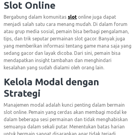
Slot Online
Bergabung dalam komunitas
slot
online juga dapat
menjadi salah satu cara menang mudah. Di dalam forum
atau grup media sosial, pemain bisa berbagi pengalaman,
tips, dan trik seputar permainan slot gacor. Banyak juga
yang memberikan informasi tentang game mana saja yang
sedang gacor dan layak dicoba. Dari sini, pemain bisa
mendapatkan insight tambahan dan menghindari
kesalahan yang sudah dialami oleh orang lain.
Kelola Modal dengan
Strategi
Manajemen modal adalah kunci penting dalam bermain
slot online. Pemain yang cerdas akan membagi modal ke
dalam beberapa sesi permainan dan tidak menghabiskan
semuanya dalam sekali putar. Menentukan batas harian
untuk bermain sangat disarankan agar tidak terjadi