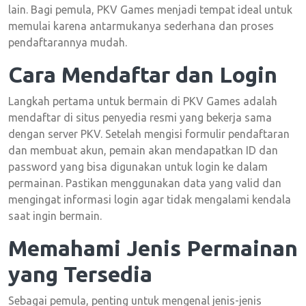
lain. Bagi pemula, PKV Games menjadi tempat ideal untuk
memulai karena antarmukanya sederhana dan proses
pendaftarannya mudah.
Cara Mendaftar dan Login
Langkah pertama untuk bermain di PKV Games adalah
mendaftar di situs penyedia resmi yang bekerja sama
dengan server PKV. Setelah mengisi formulir pendaftaran
dan membuat akun, pemain akan mendapatkan ID dan
password yang bisa digunakan untuk login ke dalam
permainan. Pastikan menggunakan data yang valid dan
mengingat informasi login agar tidak mengalami kendala
saat ingin bermain.
Memahami Jenis Permainan
yang Tersedia
Sebagai pemula, penting untuk mengenal jenis-jenis