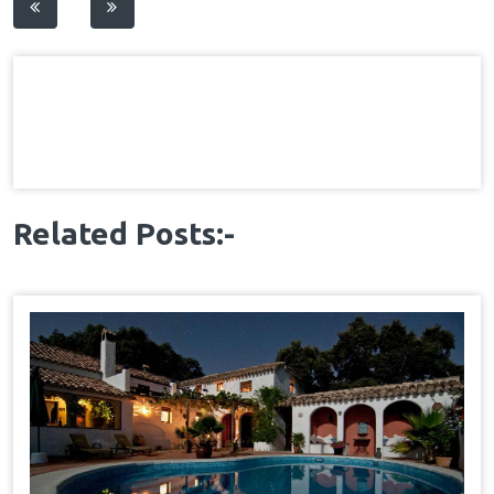
Post
navigation
Related Posts:-