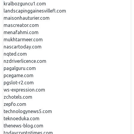
kralbozguncu1.com
landscapinggainesvillefl.com
maisonhauturier.com
mascreator.com
menafahmi.com
mukhtarmeer.com
nascartoday.com
nqted.com
nzdriverlicence.com
pagalguru.com
pcegame.com
pgslot-r2.com
ws-expression.com
zchotels.com
zepfo.com
technologynews5.com
teknoeduka.com
thenews-blog.com
todaycryptotimes.com