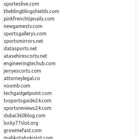
sporteslive.com
theblingblingshields.com
pinkfrenchtipnails.com
newgamestv.com
sportsgallerys.com
sportsmirrors.net
datasports.net
atasehirescortu.net
engineeringtechub.com
jerryescorts.com
attorneylegal.co
voomb.com
techgadgetpoint.com
tvsportsguide24.com
sportsreviews24.com
dubai360blog.com
lucky77slot.org
growmefast.com
mahkotahokislot.com