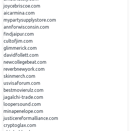
joycebriscoe.com
aicarmina.com
mypartysupplystore.com
annforwisconsin.com
findjaipur.com
cultofjim.com
glimmerick.com
davidfollett.com
newcollegebeat.com
reverbnewyork.com
skinmerch.com
usvisaforum.com
bestmovierulz.com
jagalchi-trade.com
loopersound.com
minapenelope.com
justicereformalliance.com
cryptoglax.com