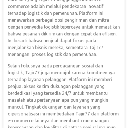
commerce adalah melalui pendekatan inovatif
terhadap logistik dan pemenuhan. Platform ini
menawarkan berbagai opsi pengiriman dan mitra
dengan penyedia logistik tepercaya untuk memastikan
bahwa pesanan dikirimkan dengan cepat dan efisien.
Ini berarti bahwa penjual dapat fokus pada
menjalankan bisnis mereka, sementara Tajir77
menangani proses logistik dan pemenuhan.
Selain fokusnya pada perdagangan sosial dan
logistik, Tajir77 juga menonjol karena komitmennya
terhadap layanan pelanggan. Platform ini memberi
penjual akses ke tim dukungan pelanggan yang
berdedikasi yang tersedia 24/7 untuk membantu
masalah atau pertanyaan apa pun yang mungkin
muncul. Tingkat dukungan dan layanan yang
dipersonalisasi ini membedakan Tajir77 dari platform
e-commerce lainnya dan membantu membangun
kepercayaan dan loyalitas di antara penjual maupun