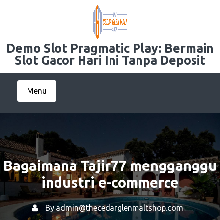
Skip
to
content
Demo Slot Pragmatic Play: Bermain
Slot Gacor Hari Ini Tanpa Deposit
Menu
Bagaimana Tajir77 mengganggu
industri e-commerce
By
admin@thecedarglenmaltshop.com