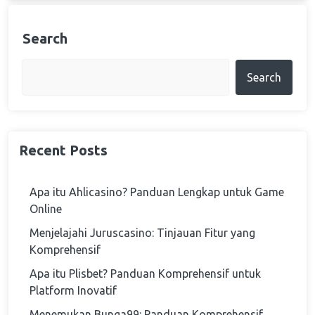
Search
Search
Recent Posts
Apa itu Ahlicasino? Panduan Lengkap untuk Game
Online
Menjelajahi Juruscasino: Tinjauan Fitur yang
Komprehensif
Apa itu Plisbet? Panduan Komprehensif untuk
Platform Inovatif
Menemukan Bunga99: Panduan Komprehensif