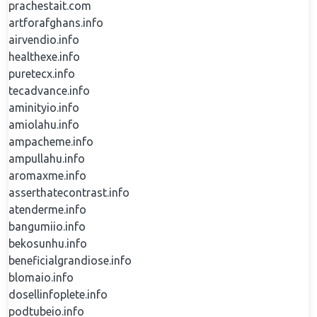
prachestait.com
artforafghans.info
airvendio.info
healthexe.info
puretecx.info
tecadvance.info
aminityio.info
amiolahu.info
ampacheme.info
ampullahu.info
aromaxme.info
asserthatecontrast.info
atenderme.info
bangumiio.info
bekosunhu.info
beneficialgrandiose.info
blomaio.info
dosellinfoplete.info
podtubeio.info