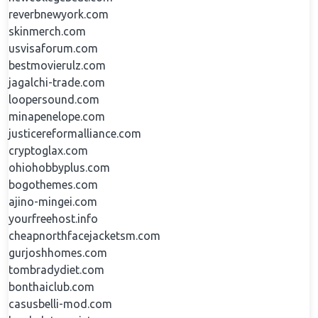
reverbnewyork.com
skinmerch.com
usvisaforum.com
bestmovierulz.com
jagalchi-trade.com
loopersound.com
minapenelope.com
justicereformalliance.com
cryptoglax.com
ohiohobbyplus.com
bogothemes.com
ajino-mingei.com
yourfreehost.info
cheapnorthfacejacketsm.com
gurjoshhomes.com
tombradydiet.com
bonthaiclub.com
casusbelli-mod.com