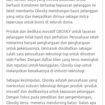
berhasil. Komitmen terhadap kepuasan pelanggan ini
telah membantu Gbosky membangun basis pelanggan
yang setia dan menjadikan dirinya sebagai mitra
tepercaya untuk bisnis di seluruh dunia.
Produk dan dedikasi inovatif GBOSKY untuk layanan
pelanggan tidak luput dari perhatian. Perusahaan telah
menerima banyak penghargaan dan penghargaan
untuk pekerjaannya, termasuk dinobatkan sebagai
salah satu perusahaan teknologi top untuk ditonton
oleh Forbes. Dengan daftar klien yang terus meningkat
dan reputasi untuk keunggulan, Gbosky siap untuk
melanjutkan kenaikannya di industri teknologi.
Sebagai kesimpulan, Gbosky adalah perusahaan yang
merevolusi industri teknologi dengan produk -produk
inovatif dan dedikasinya untuk kepuasan pelanggan.
Dengan fokus pada penelitian dan pengembangan,
Gbosky terus -menerus mendorong batas -batas apa