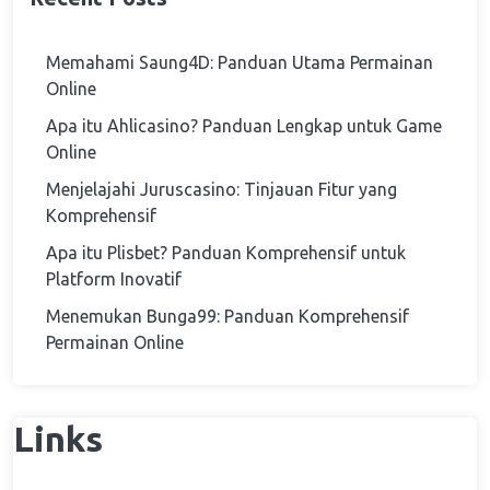
Memahami Saung4D: Panduan Utama Permainan
Online
Apa itu Ahlicasino? Panduan Lengkap untuk Game
Online
Menjelajahi Juruscasino: Tinjauan Fitur yang
Komprehensif
Apa itu Plisbet? Panduan Komprehensif untuk
Platform Inovatif
Menemukan Bunga99: Panduan Komprehensif
Permainan Online
Links