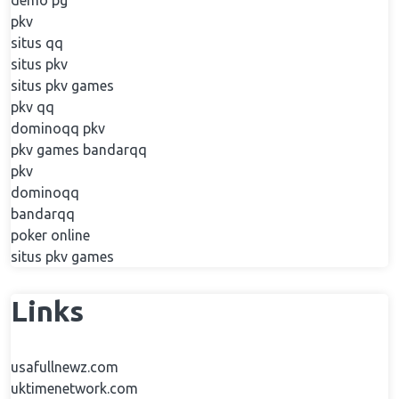
demo pg
pkv
situs qq
situs pkv
situs pkv games
pkv qq
dominoqq pkv
pkv games bandarqq
pkv
dominoqq
bandarqq
poker online
situs pkv games
Links
usafullnewz.com
uktimenetwork.com