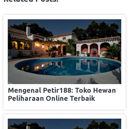
Mengenal Petir188: Toko Hewan
Peliharaan Online Terbaik