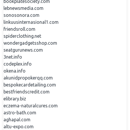
bookplatesociety.com
lebnewsmedia.com
sonosonora.com
linkuusinternasional1.com
friendsroll.com
spiderclothing.net
wondergadgetsshop.com
seatgurunews.com
3net.info
codeplex.info
okena.info
akunidpropokerqq.com
bespokecardetailing.com
bestfriendscredit.com
elibrary.biz
eczema-naturalcures.com
astro-bath.com
aghapal.com
altu-expo.com