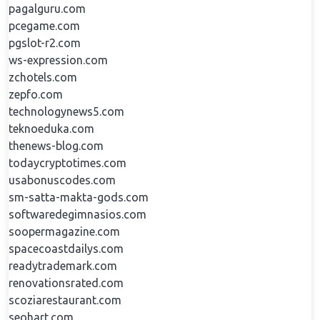
pagalguru.com
pcegame.com
pgslot-r2.com
ws-expression.com
zchotels.com
zepfo.com
technologynews5.com
teknoeduka.com
thenews-blog.com
todaycryptotimes.com
usabonuscodes.com
sm-satta-makta-gods.com
softwaredegimnasios.com
soopermagazine.com
spacecoastdailys.com
readytrademark.com
renovationsrated.com
scoziarestaurant.com
seohart.com