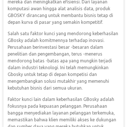
mereka dan meningkatkan efisiensi. Dari layanan
komputasi awan hingga alat analisis data, produk
GBOSKY dirancang untuk membantu bisnis tetap di
depan kurva di pasar yang semakin kompetitif.
Salah satu faktor kunci yang mendorong keberhasilan
GBosky adalah komitmennya terhadap inovasi.
Perusahaan berinvestasi besar -besaran dalam
penelitian dan pengembangan, terus -menerus
mendorong batas -batas apa yang mungkin terjadi
dalam industri teknologi. Ini telah memungkinkan
Gbosky untuk tetap di depan kompetisi dan
mengembangkan solusi mutakhir yang memenuhi
kebutuhan bisnis dari semua ukuran.
Faktor kunci lain dalam keberhasilan GBosky adalah
fokusnya pada kepuasan pelanggan. Perusahaan
bangga menyediakan layanan pelanggan terkemuka,
memastikan bahwa klien memiliki akses ke dukungan
dan sumber daya yang mereka butuhkan untuk