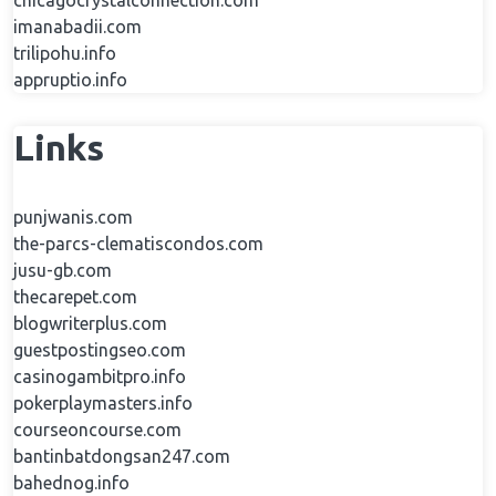
chicagocrystalconnection.com
imanabadii.com
trilipohu.info
appruptio.info
Links
punjwanis.com
the-parcs-clematiscondos.com
jusu-gb.com
thecarepet.com
blogwriterplus.com
guestpostingseo.com
casinogambitpro.info
pokerplaymasters.info
courseoncourse.com
bantinbatdongsan247.com
bahednog.info