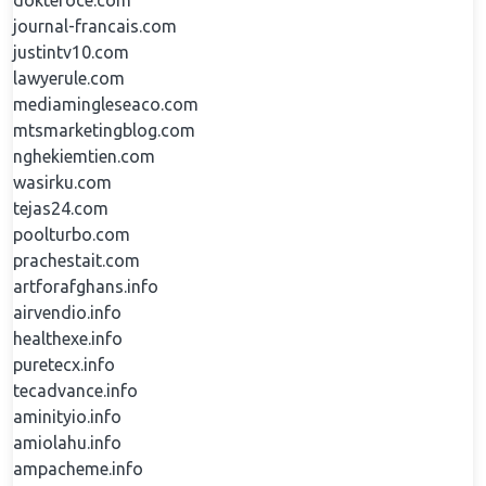
dokteroce.com
journal-francais.com
justintv10.com
lawyerule.com
mediamingleseaco.com
mtsmarketingblog.com
nghekiemtien.com
wasirku.com
tejas24.com
poolturbo.com
prachestait.com
artforafghans.info
airvendio.info
healthexe.info
puretecx.info
tecadvance.info
aminityio.info
amiolahu.info
ampacheme.info