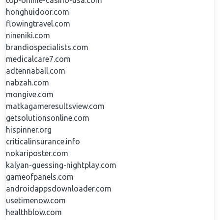
top-online-casino-usa.com
honghuidoor.com
flowingtravel.com
nineniki.com
brandiospecialists.com
medicalcare7.com
adtennaball.com
nabzah.com
mongive.com
matkagameresultsview.com
getsolutionsonline.com
hispinner.org
criticalinsurance.info
nokariposter.com
kalyan-guessing-nightplay.com
gameofpanels.com
androidappsdownloader.com
usetimenow.com
healthblow.com