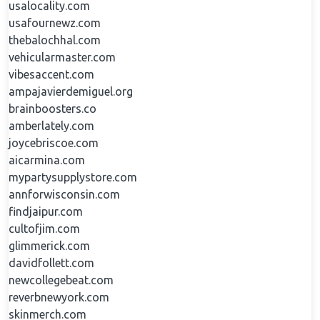
usalocality.com
usafournewz.com
thebalochhal.com
vehicularmaster.com
vibesaccent.com
ampajavierdemiguel.org
brainboosters.co
amberlately.com
joycebriscoe.com
aicarmina.com
mypartysupplystore.com
annforwisconsin.com
findjaipur.com
cultofjim.com
glimmerick.com
davidfollett.com
newcollegebeat.com
reverbnewyork.com
skinmerch.com