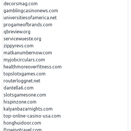
decorsmag.com
gamblingcasinonews.com
universitiesofamerica.net
progameofbrands.com
qbreview.org
servicewueste.org
zippyrevs.com
matkanumbernow.com
myjobcirculars.com
healthmoreoverfitness.com
topslotxgames.com
routerloggnet.net
dantella6.com
slotsgamesone.com
hispinzone.com
kalyanbazarnights.com
top-online-casino-usa.com
honghuidoor.com
flowingtravel.com