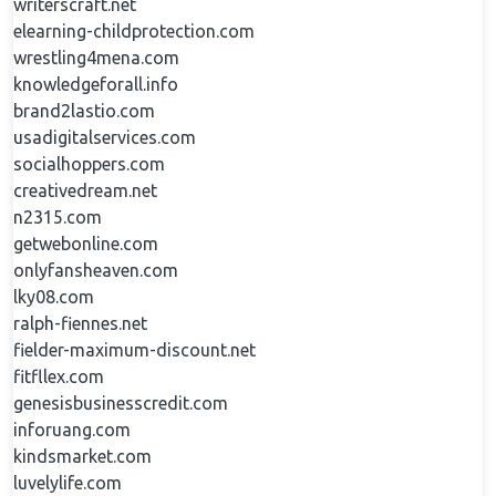
writerscraft.net
elearning-childprotection.com
wrestling4mena.com
knowledgeforall.info
brand2lastio.com
usadigitalservices.com
socialhoppers.com
creativedream.net
n2315.com
getwebonline.com
onlyfansheaven.com
lky08.com
ralph-fiennes.net
fielder-maximum-discount.net
fitfllex.com
genesisbusinesscredit.com
inforuang.com
kindsmarket.com
luvelylife.com