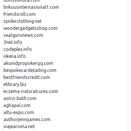
sonosonora.com
linkuusinternasional1.com
friendsroll.com
spiderclothing.net
wondergadgetsshop.com
seatgurunews.com
3net.info
codeplex.info
okena.info
akunidpropokerqq.com
bespokecardetailing.com
bestfriendscredit.com
elibrary.biz
eczema-naturalcures.com
astro-bath.com
aghapal.com
altu-expo.com
authorjennijames.com
viajearoma.net