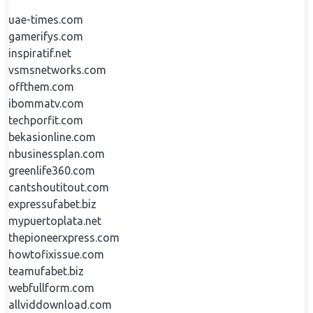
uae-times.com
gamerifys.com
inspiratif.net
vsmsnetworks.com
offthem.com
ibommatv.com
techporfit.com
bekasionline.com
nbusinessplan.com
greenlife360.com
cantshoutitout.com
expressufabet.biz
mypuertoplata.net
thepioneerxpress.com
howtofixissue.com
teamufabet.biz
webfullform.com
allviddownload.com