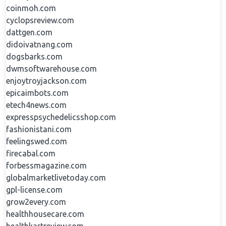
coinmoh.com
cyclopsreview.com
dattgen.com
didoivatnang.com
dogsbarks.com
dwmsoftwarehouse.com
enjoytroyjackson.com
epicaimbots.com
etech4news.com
expresspsychedelicsshop.com
fashionistani.com
feelingswed.com
firecabal.com
forbessmagazine.com
globalmarketlivetoday.com
gpl-license.com
grow2every.com
healthhousecare.com