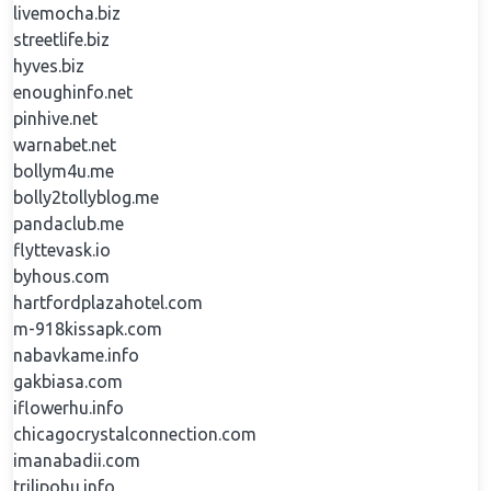
livemocha.biz
streetlife.biz
hyves.biz
enoughinfo.net
pinhive.net
warnabet.net
bollym4u.me
bolly2tollyblog.me
pandaclub.me
flyttevask.io
byhous.com
hartfordplazahotel.com
m-918kissapk.com
nabavkame.info
gakbiasa.com
iflowerhu.info
chicagocrystalconnection.com
imanabadii.com
trilipohu.info