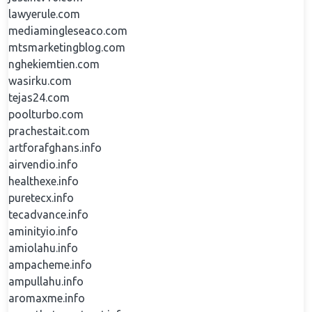
lawyerule.com
mediamingleseaco.com
mtsmarketingblog.com
nghekiemtien.com
wasirku.com
tejas24.com
poolturbo.com
prachestait.com
artforafghans.info
airvendio.info
healthexe.info
puretecx.info
tecadvance.info
aminityio.info
amiolahu.info
ampacheme.info
ampullahu.info
aromaxme.info