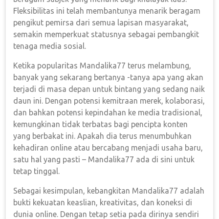
Fleksibilitas ini telah membantunya menarik beragam
pengikut pemirsa dari semua lapisan masyarakat,
semakin memperkuat statusnya sebagai pembangkit
tenaga media sosial.
Ketika popularitas Mandalika77 terus melambung,
banyak yang sekarang bertanya -tanya apa yang akan
terjadi di masa depan untuk bintang yang sedang naik
daun ini. Dengan potensi kemitraan merek, kolaborasi,
dan bahkan potensi kepindahan ke media tradisional,
kemungkinan tidak terbatas bagi pencipta konten
yang berbakat ini. Apakah dia terus menumbuhkan
kehadiran online atau bercabang menjadi usaha baru,
satu hal yang pasti – Mandalika77 ada di sini untuk
tetap tinggal.
Sebagai kesimpulan, kebangkitan Mandalika77 adalah
bukti kekuatan keaslian, kreativitas, dan koneksi di
dunia online. Dengan tetap setia pada dirinya sendiri