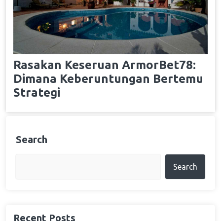
Rasakan Keseruan ArmorBet78:
Dimana Keberuntungan Bertemu
Strategi
Search
Search
Recent Posts