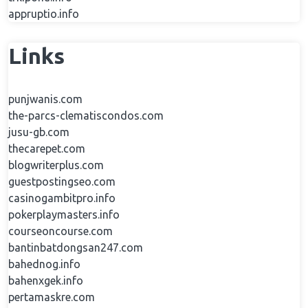
appruptio.info
Links
punjwanis.com
the-parcs-clematiscondos.com
jusu-gb.com
thecarepet.com
blogwriterplus.com
guestpostingseo.com
casinogambitpro.info
pokerplaymasters.info
courseoncourse.com
bantinbatdongsan247.com
bahednog.info
bahenxgek.info
pertamaskre.com