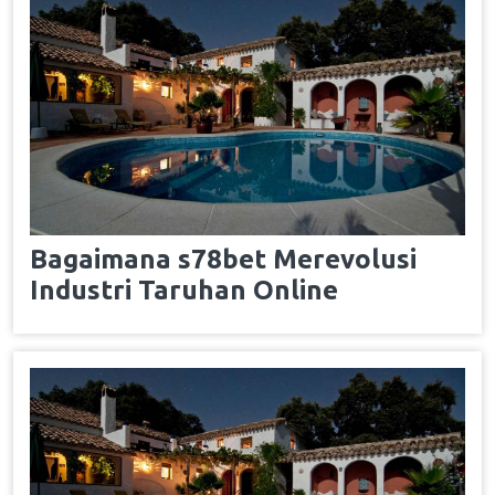
Bagaimana s78bet Merevolusi
Industri Taruhan Online