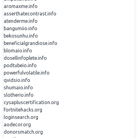
aromaxme.info
asserthatecontrast.info
atenderme.info
bangumiio.info
bekosunhu.info
beneficialgrandiose.info
blomaio.info
dosellinfoplete.info
podtubeio.info
powerfulvolatile.info
qvidsio.info
shumaio.info
slotherio.info
cysapluscertification.org
fortnitehacks.org
loginsearch.org
aodecor.org
donorsmatch.org