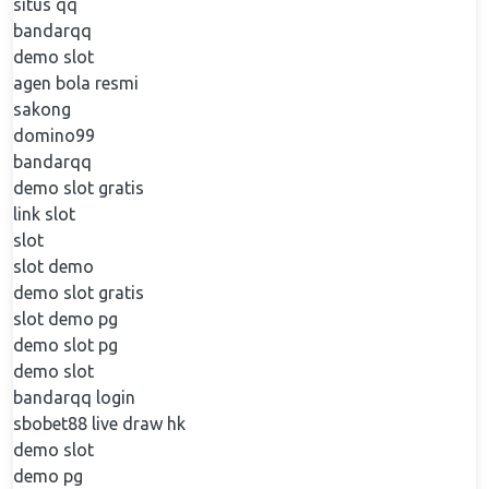
situs qq
bandarqq
demo slot
agen bola resmi
sakong
domino99
bandarqq
demo slot gratis
link slot
slot
slot demo
demo slot gratis
slot demo pg
demo slot pg
demo slot
bandarqq login
sbobet88
live draw hk
demo slot
demo pg