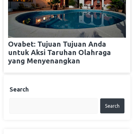
Ovabet: Tujuan Tujuan Anda
untuk Aksi Taruhan Olahraga
yang Menyenangkan
Search
Search