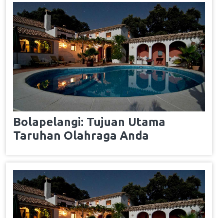
Bolapelangi: Tujuan Utama
Taruhan Olahraga Anda