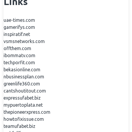
Links
uae-times.com
gamerifys.com
inspiratif.net
vsmsnetworks.com
offthem.com
ibommatv.com
techporfit.com
bekasionline.com
nbusinessplan.com
greenlife360.com
cantshoutitout.com
expressufabet.biz
mypuertoplata.net
thepioneerxpress.com
howtofixissue.com
teamufabet.biz