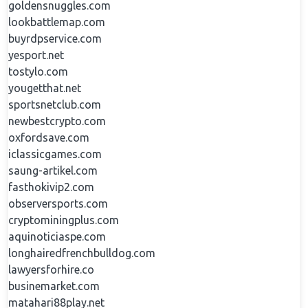
goldensnuggles.com
lookbattlemap.com
buyrdpservice.com
yesport.net
tostylo.com
yougetthat.net
sportsnetclub.com
newbestcrypto.com
oxfordsave.com
iclassicgames.com
saung-artikel.com
fasthokivip2.com
observersports.com
cryptominingplus.com
aquinoticiaspe.com
longhairedfrenchbulldog.com
lawyersforhire.co
businemarket.com
matahari88play.net