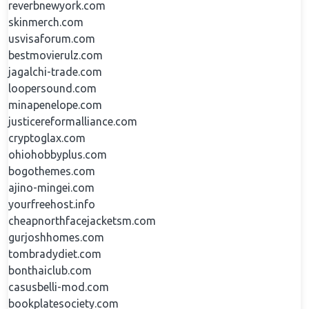
reverbnewyork.com
skinmerch.com
usvisaforum.com
bestmovierulz.com
jagalchi-trade.com
loopersound.com
minapenelope.com
justicereformalliance.com
cryptoglax.com
ohiohobbyplus.com
bogothemes.com
ajino-mingei.com
yourfreehost.info
cheapnorthfacejacketsm.com
gurjoshhomes.com
tombradydiet.com
bonthaiclub.com
casusbelli-mod.com
bookplatesociety.com