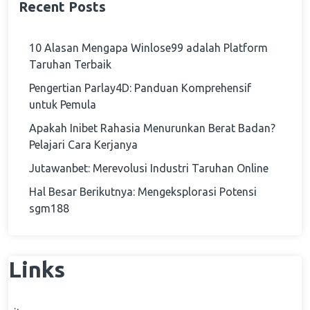
Recent Posts
10 Alasan Mengapa Winlose99 adalah Platform
Taruhan Terbaik
Pengertian Parlay4D: Panduan Komprehensif
untuk Pemula
Apakah Inibet Rahasia Menurunkan Berat Badan?
Pelajari Cara Kerjanya
Jutawanbet: Merevolusi Industri Taruhan Online
Hal Besar Berikutnya: Mengeksplorasi Potensi
sgm188
Links