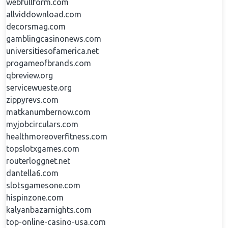
webfullform.com
allviddownload.com
decorsmag.com
gamblingcasinonews.com
universitiesofamerica.net
progameofbrands.com
qbreview.org
servicewueste.org
zippyrevs.com
matkanumbernow.com
myjobcirculars.com
healthmoreoverfitness.com
topslotxgames.com
routerloggnet.net
dantella6.com
slotsgamesone.com
hispinzone.com
kalyanbazarnights.com
top-online-casino-usa.com