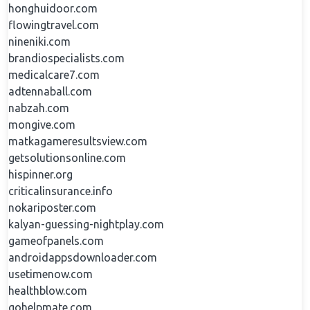
honghuidoor.com
flowingtravel.com
nineniki.com
brandiospecialists.com
medicalcare7.com
adtennaball.com
nabzah.com
mongive.com
matkagameresultsview.com
getsolutionsonline.com
hispinner.org
criticalinsurance.info
nokariposter.com
kalyan-guessing-nightplay.com
gameofpanels.com
androidappsdownloader.com
usetimenow.com
healthblow.com
gohelpmate.com