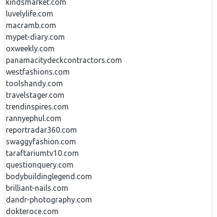
kindsmarket.com
luvelylife.com
macramb.com
mypet-diary.com
oxweekly.com
panamacitydeckcontractors.com
westfashions.com
toolshandy.com
travelstager.com
trendinspires.com
rannyephul.com
reportradar360.com
swaggyfashion.com
taraftariumtv10.com
questionquery.com
bodybuildinglegend.com
brilliant-nails.com
dandr-photography.com
dokteroce.com