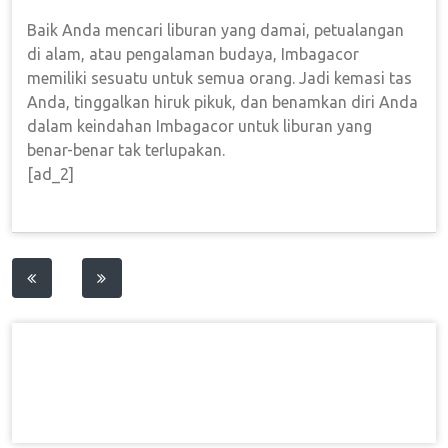
Baik Anda mencari liburan yang damai, petualangan
di alam, atau pengalaman budaya, Imbagacor
memiliki sesuatu untuk semua orang. Jadi kemasi tas
Anda, tinggalkan hiruk pikuk, dan benamkan diri Anda
dalam keindahan Imbagacor untuk liburan yang
benar-benar tak terlupakan.
[ad_2]
Post
navigation