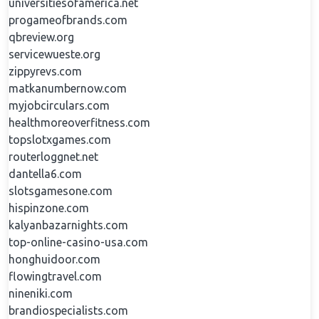
universitiesofamerica.net
progameofbrands.com
qbreview.org
servicewueste.org
zippyrevs.com
matkanumbernow.com
myjobcirculars.com
healthmoreoverfitness.com
topslotxgames.com
routerloggnet.net
dantella6.com
slotsgamesone.com
hispinzone.com
kalyanbazarnights.com
top-online-casino-usa.com
honghuidoor.com
flowingtravel.com
nineniki.com
brandiospecialists.com