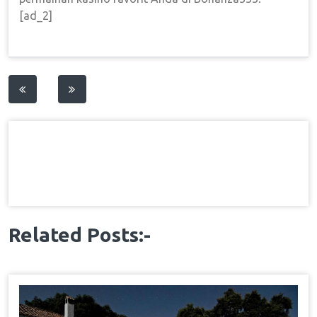
[ad_2]
Post
navigation
Related Posts:-