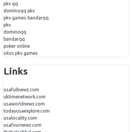
pkv qq
dominoqq pkv
pkv games bandarqq
pkv
dominoqq
bandarqq
poker online
situs pkv games
Links
usafullnewz.com
uktimenetwork.com
usaworldnewz.com
todayusaexplore.com
usalocality.com
usafournewz.com