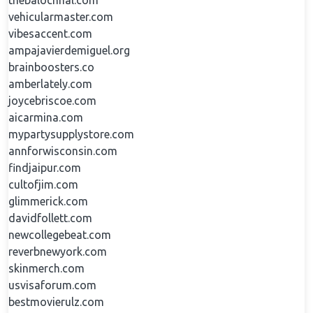
thebalochhal.com
vehicularmaster.com
vibesaccent.com
ampajavierdemiguel.org
brainboosters.co
amberlately.com
joycebriscoe.com
aicarmina.com
mypartysupplystore.com
annforwisconsin.com
findjaipur.com
cultofjim.com
glimmerick.com
davidfollett.com
newcollegebeat.com
reverbnewyork.com
skinmerch.com
usvisaforum.com
bestmovierulz.com