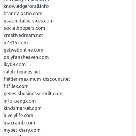
knowledgeforall.info
brand2lastio.com
usadigitalservices.com
socialhoppers.com
creativedream.net
n2315.com
getwebonline.com
onlyfansheaven.com
lky08.com
ralph-fiennes.net
fielder-maximum-discount.net
fitfllex.com
genesisbusinesscredit.com
inforuang.com
kindsmarket.com
luvelylife.com
macramb.com
mypet-diary.com