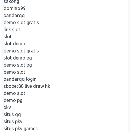
sakong
domino99
bandarqq
demo slot gratis
link slot
slot
slot demo
demo slot gratis
slot demo pg
demo slot pg
demo slot
bandarqq login
sbobet88
live draw hk
demo slot
demo pg
pkv
situs qq
situs pkv
situs pkv games