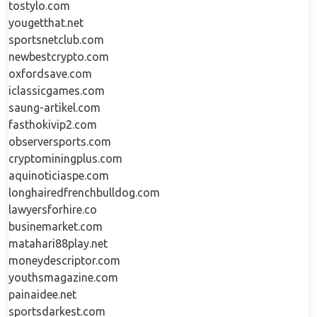
tostylo.com
yougetthat.net
sportsnetclub.com
newbestcrypto.com
oxfordsave.com
iclassicgames.com
saung-artikel.com
fasthokivip2.com
observersports.com
cryptominingplus.com
aquinoticiaspe.com
longhairedfrenchbulldog.com
lawyersforhire.co
businemarket.com
matahari88play.net
moneydescriptor.com
youthsmagazine.com
painaidee.net
sportsdarkest.com