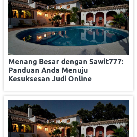
Menang Besar dengan Sawit777:
Panduan Anda Menuju
Kesuksesan Judi Online