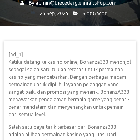
By
admin@thecedarglenmaltshop.com
25 Sep, 2025
Slot Gacor
Home
Slot Gacor
→
→ Bonanza333: Tujuan teratas
untuk permainan kasino yang mendebarkan
[ad_1]
Ketika datang ke kasino online, Bonanza333 menonjol
sebagai salah satu tujuan teratas untuk permainan
kasino yang mendebarkan. Dengan berbagai macam
permainan untuk dipilih, layanan pelanggan yang
sangat baik, dan promosi yang menarik, BonanzA333
menawarkan pengalaman bermain game yang benar -
benar mendalam dan menyenangkan untuk pemain
dari semua level.
Salah satu daya tarik terbesar dari Bonanza333
adalah pilihan permainan kasino yang luas. Dari