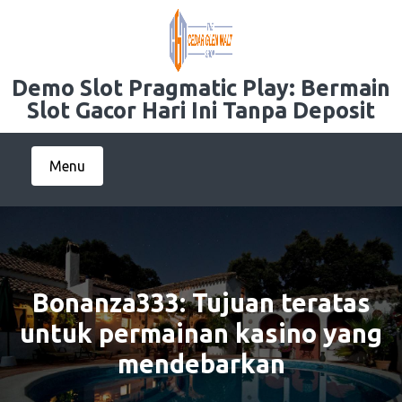
Skip
to
content
Demo Slot Pragmatic Play: Bermain
Slot Gacor Hari Ini Tanpa Deposit
Menu
Bonanza333: Tujuan teratas
untuk permainan kasino yang
mendebarkan