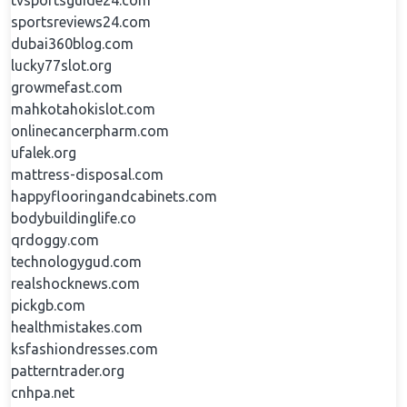
tvsportsguide24.com
sportsreviews24.com
dubai360blog.com
lucky77slot.org
growmefast.com
mahkotahokislot.com
onlinecancerpharm.com
ufalek.org
mattress-disposal.com
happyflooringandcabinets.com
bodybuildinglife.co
qrdoggy.com
technologygud.com
realshocknews.com
pickgb.com
healthmistakes.com
ksfashiondresses.com
patterntrader.org
cnhpa.net