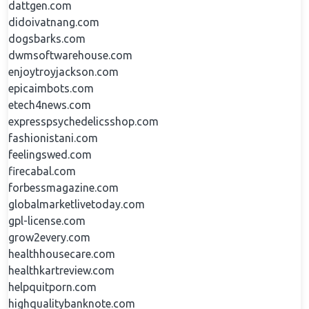
dattgen.com
didoivatnang.com
dogsbarks.com
dwmsoftwarehouse.com
enjoytroyjackson.com
epicaimbots.com
etech4news.com
expresspsychedelicsshop.com
fashionistani.com
feelingswed.com
firecabal.com
forbessmagazine.com
globalmarketlivetoday.com
gpl-license.com
grow2every.com
healthhousecare.com
healthkartreview.com
helpquitporn.com
highqualitybanknote.com