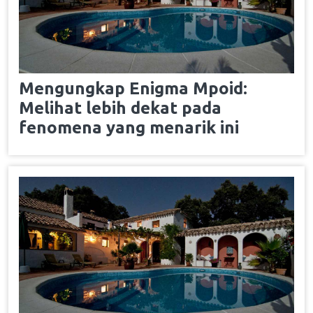
Mengungkap Enigma Mpoid:
Melihat lebih dekat pada
fenomena yang menarik ini