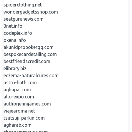
spiderclothing.net
wondergadgetsshop.com
seatgurunews.com
3net.info
codeplex.info
okena.info
akunidpropokerqq.com
bespokecardetailing.com
bestfriendscredit.com
elibrary.biz
eczema-naturalcures.com
astro-bath.com
aghapal.com
altu-expo.com
authorjennijames.com
viajearoma.net
tsutsuji-parkin.com
agharab.com