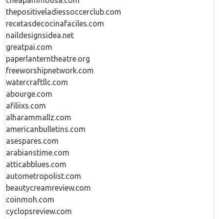
cheapammousa.com
thepositiveladiessoccerclub.com
recetasdecocinafaciles.com
naildesignsidea.net
greatpai.com
paperlanterntheatre.org
freeworshipnetwork.com
watercraftllc.com
abourge.com
afiliixs.com
alharammallz.com
americanbulletins.com
asespares.com
arabianstime.com
atticabblues.com
autometropolist.com
beautycreamreview.com
coinmoh.com
cyclopsreview.com