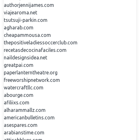
authorjennijames.com
viajearoma.net
tsutsuji-parkin.com
agharab.com
cheapammousa.com
thepositiveladiessoccerclub.com
recetasdecocinafaciles.com
naildesignsidea.net
greatpai.com
paperlanterntheatre.org
freeworshipnetwork.com
watercraftllc.com
abourge.com
afiliixs.com
alharammallz.com
americanbulletins.com
asespares.com
arabianstime.com