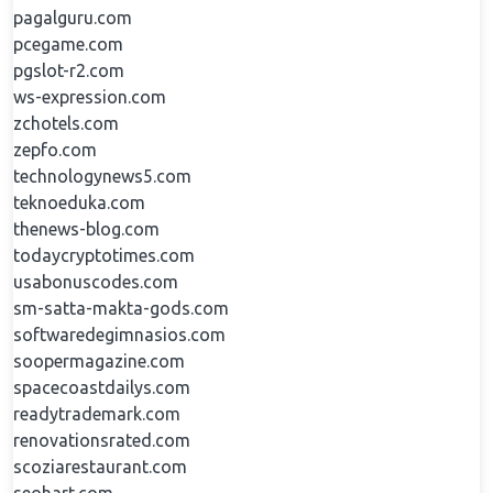
pagalguru.com
pcegame.com
pgslot-r2.com
ws-expression.com
zchotels.com
zepfo.com
technologynews5.com
teknoeduka.com
thenews-blog.com
todaycryptotimes.com
usabonuscodes.com
sm-satta-makta-gods.com
softwaredegimnasios.com
soopermagazine.com
spacecoastdailys.com
readytrademark.com
renovationsrated.com
scoziarestaurant.com