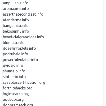
ampullahu.info
aromaxme.info
asserthatecontrast.info
atenderme.info
bangumiio.info
bekosunhu.info
beneficialgrandiose.info
blomaio.info
dosellinfoplete.info
podtubeio.info
powerfulvolatile.info
qvidsio.info
shumaio.info
slotherio.info
cysapluscertification.org
fortnitehacks.org
loginsearch.org
aodecor.org
donorsmatch.org