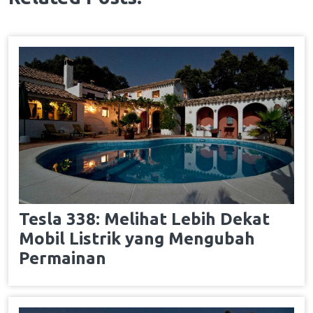
Tesla 338: Melihat Lebih Dekat
Mobil Listrik yang Mengubah
Permainan