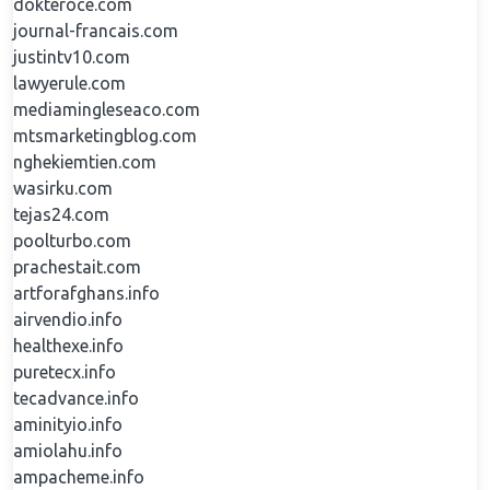
dokteroce.com
journal-francais.com
justintv10.com
lawyerule.com
mediamingleseaco.com
mtsmarketingblog.com
nghekiemtien.com
wasirku.com
tejas24.com
poolturbo.com
prachestait.com
artforafghans.info
airvendio.info
healthexe.info
puretecx.info
tecadvance.info
aminityio.info
amiolahu.info
ampacheme.info