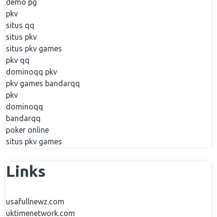
demo pg
pkv
situs qq
situs pkv
situs pkv games
pkv qq
dominoqq pkv
pkv games bandarqq
pkv
dominoqq
bandarqq
poker online
situs pkv games
Links
usafullnewz.com
uktimenetwork.com