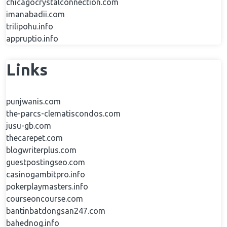
chicagocrystalconnection.com
imanabadii.com
trilipohu.info
appruptio.info
Links
punjwanis.com
the-parcs-clematiscondos.com
jusu-gb.com
thecarepet.com
blogwriterplus.com
guestpostingseo.com
casinogambitpro.info
pokerplaymasters.info
courseoncourse.com
bantinbatdongsan247.com
bahednog.info