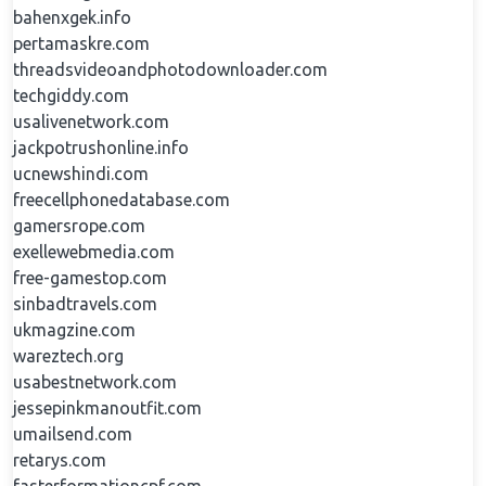
bahenxgek.info
pertamaskre.com
threadsvideoandphotodownloader.com
techgiddy.com
usalivenetwork.com
jackpotrushonline.info
ucnewshindi.com
freecellphonedatabase.com
gamersrope.com
exellewebmedia.com
free-gamestop.com
sinbadtravels.com
ukmagzine.com
wareztech.org
usabestnetwork.com
jessepinkmanoutfit.com
umailsend.com
retarys.com