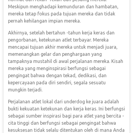
Meskipun menghadapi kemunduran dan hambatan,
mereka tetap fokus pada tujuan mereka dan tidak
pernah kehilangan impian mereka.
Akhirnya, setelah bertahun -tahun kerja keras dan
pengorbanan, ketekunan atlet terbayar. Mereka
mencapai tujuan akhir mereka untuk menjadi juara,
memenangkan gelar dan penghargaan yang
tampaknya mustahil di awal perjalanan mereka. Kisah
mereka yang menginspirasi berfungsi sebagai
pengingat bahwa dengan tekad, dedikasi, dan
kepercayaan pada diri sendiri, segala sesuatu
mungkin terjadi.
Perjalanan atlet lokal dari underdog ke juara adalah
bukti kekuatan ketekunan dan kerja keras. Ini berfungsi
sebagai sumber inspirasi bagi para atlet yang bercita -
cita tinggi dan berfungsi sebagai pengingat bahwa
kesuksesan tidak selalu ditentukan oleh di mana Anda