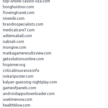
top-online-casino-usa.com
honghuidoor.com
flowingtravel.com
nineniki.com
brandiospecialists.com
medicalcare7.com
adtennaball.com
nabzah.com
mongive.com
matkagameresultsview.com
getsolutionsonline.com
hispinner.org
criticalinsurance.info
nokariposter.com
kalyan-guessing-nightplay.com
gameofpanels.com
androidappsdownloader.com
usetimenow.com
healthblow.com