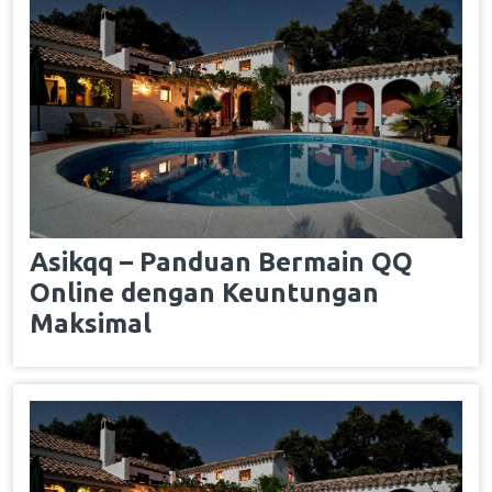
Asikqq – Panduan Bermain QQ
Online dengan Keuntungan
Maksimal