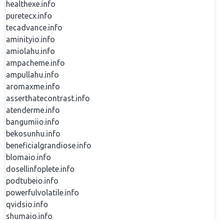
healthexe.info
puretecx.info
tecadvance.info
aminityio.info
amiolahu.info
ampacheme.info
ampullahu.info
aromaxme.info
asserthatecontrast.info
atenderme.info
bangumiio.info
bekosunhu.info
beneficialgrandiose.info
blomaio.info
dosellinfoplete.info
podtubeio.info
powerfulvolatile.info
qvidsio.info
shumaio.info