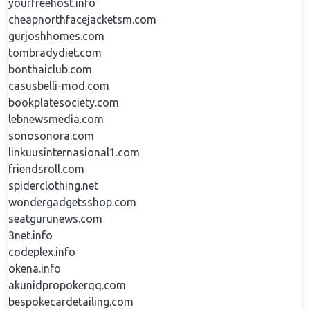
yourfreehost.info
cheapnorthfacejacketsm.com
gurjoshhomes.com
tombradydiet.com
bonthaiclub.com
casusbelli-mod.com
bookplatesociety.com
lebnewsmedia.com
sonosonora.com
linkuusinternasional1.com
friendsroll.com
spiderclothing.net
wondergadgetsshop.com
seatgurunews.com
3net.info
codeplex.info
okena.info
akunidpropokerqq.com
bespokecardetailing.com