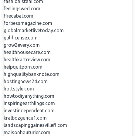
fashionistani.com
feelingswed.com
firecabal.com
forbessmagazine.com
globalmarketlivetoday.com
gpl-license.com
grow2every.com
healthhousecare.com
healthkartreview.com
helpquitporn.com
highqualitybanknote.com
hostingnews24.com
hottstyle.com
howtodiyanything.com
inspiringearthlings.com
investindependent.com
kralbozguncu1.com
landscapinggainesvillefl.com
maisonhauturier.com