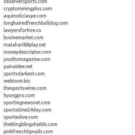
observersports.com
cryptominingplus.com
aquinoticiaspe.com
longhairedfrenchbulldog.com
lawyersforhire.co
businemarket.com
matahari88play.net
moneydescriptor.com
youthsmagazine.com
painaidee.net
sportsdarkest.com
webtoon.biz
thesportswires.com
hyungpro.com
sportingnewsnet.com
sportstime24day.com
sporteslive.com
theblingblingshields.com
pinkfrenchtipnails.com