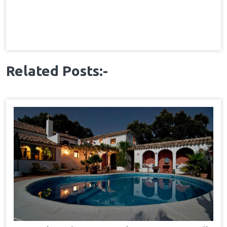
Related Posts:-