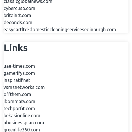
classicglobalnews.com
cybercusp.com
britaintt.com
deconds.com
easycartltd-domesticcleaningservicesedinburgh.com
Links
uae-times.com
gamerifys.com
inspiratif.net
vsmsnetworks.com
offthem.com
ibommatv.com
techporfit.com
bekasionline.com
nbusinessplan.com
greenlife360.com