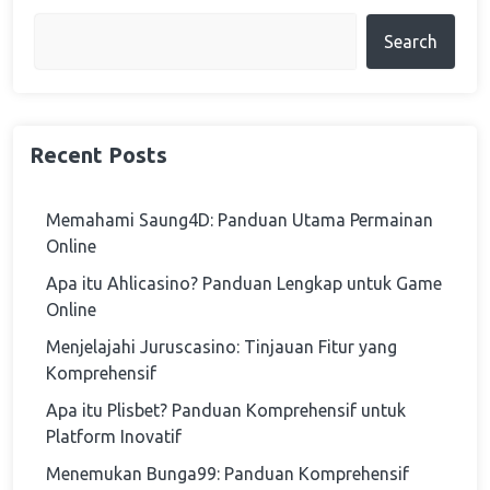
Search
Recent Posts
Memahami Saung4D: Panduan Utama Permainan
Online
Apa itu Ahlicasino? Panduan Lengkap untuk Game
Online
Menjelajahi Juruscasino: Tinjauan Fitur yang
Komprehensif
Apa itu Plisbet? Panduan Komprehensif untuk
Platform Inovatif
Menemukan Bunga99: Panduan Komprehensif