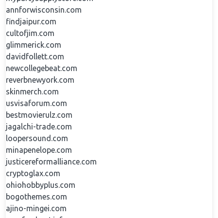
annforwisconsin.com
findjaipur.com
cultofjim.com
glimmerick.com
davidfollett.com
newcollegebeat.com
reverbnewyork.com
skinmerch.com
usvisaforum.com
bestmovierulz.com
jagalchi-trade.com
loopersound.com
minapenelope.com
justicereformalliance.com
cryptoglax.com
ohiohobbyplus.com
bogothemes.com
ajino-mingei.com