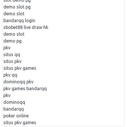
slot demo pg
demo slot pg
demo slot
bandarqq login
sbobet88
live draw hk
demo slot
demo pg
pkv
situs qq
situs pkv
situs pkv games
pkv qq
dominoqq pkv
pkv games bandarqq
pkv
dominoqq
bandarqq
poker online
situs pkv games