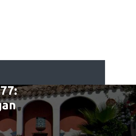
77:
gan