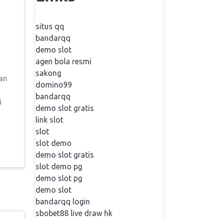
situs qq
bandarqq
demo slot
agen bola resmi
sakong
an
domino99
bandarqq
i
demo slot gratis
link slot
slot
slot demo
demo slot gratis
slot demo pg
demo slot pg
demo slot
bandarqq login
sbobet88
live draw hk