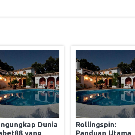
ngungkap Dunia
Rollingspin:
abet88 yang
Panduan Utama