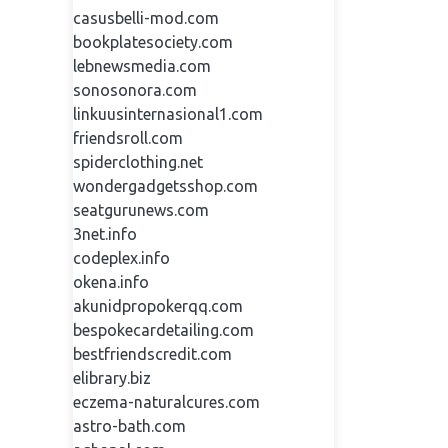
casusbelli-mod.com
bookplatesociety.com
lebnewsmedia.com
sonosonora.com
linkuusinternasional1.com
friendsroll.com
spiderclothing.net
wondergadgetsshop.com
seatgurunews.com
3net.info
codeplex.info
okena.info
akunidpropokerqq.com
bespokecardetailing.com
bestfriendscredit.com
elibrary.biz
eczema-naturalcures.com
astro-bath.com