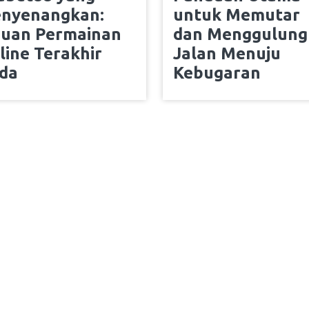
nyenangkan:
untuk Memutar
juan Permainan
dan Menggulung
line Terakhir
Jalan Menuju
da
Kebugaran