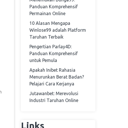
Panduan Komprehensif
Permainan Online
10 Alasan Mengapa
Winlose99 adalah Platform
Taruhan Terbaik
Pengertian Parlay4D:
Panduan Komprehensif
untuk Pemula
Apakah Inibet Rahasia
Menurunkan Berat Badan?
Pelajari Cara Kerjanya
n
Jutawanbet: Merevolusi
Industri Taruhan Online
a
Links