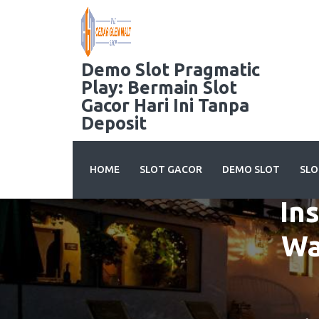
Skip
to
content
Demo Slot Pragmatic
Play: Bermain Slot
Gacor Hari Ini Tanpa
Deposit
HOME
SLOT GACOR
DEMO SLOT
SLO
In
Wa