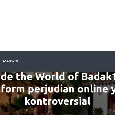
T MAXWIN
ide the World of Badak
tform perjudian online 
kontroversial