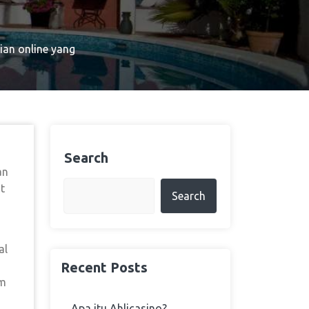
ian online yang
Search
an
t
Search
al
Recent Posts
am
Apa itu Ahlicasino?