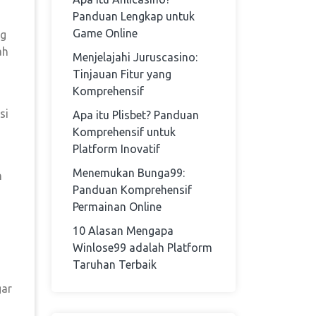
Panduan Lengkap untuk
Game Online
ng
ah
Menjelajahi Juruscasino:
Tinjauan Fitur yang
Komprehensif
si
Apa itu Plisbet? Panduan
Komprehensif untuk
Platform Inovatif
Menemukan Bunga99:
n
Panduan Komprehensif
Permainan Online
10 Alasan Mengapa
Winlose99 adalah Platform
Taruhan Terbaik
gar