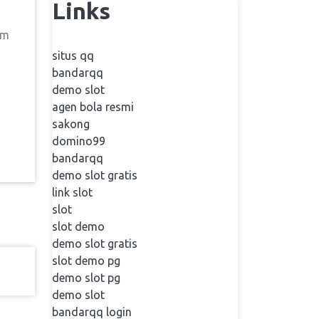
Links
rm
situs qq
bandarqq
demo slot
agen bola resmi
sakong
domino99
bandarqq
demo slot gratis
link slot
slot
slot demo
demo slot gratis
slot demo pg
demo slot pg
demo slot
bandarqq login