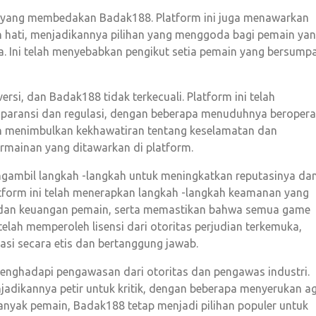
 yang membedakan Badak188. Platform ini juga menawarkan
 hati, menjadikannya pilihan yang menggoda bagi pemain ya
 Ini telah menyebabkan pengikut setia pemain yang bersump
si, dan Badak188 tidak terkecuali. Platform ini telah
sparansi dan regulasi, dengan beberapa menuduhnya beropera
 telah menimbulkan kekhawatiran tentang keselamatan dan
rmainan yang ditawarkan di platform.
engambil langkah -langkah untuk meningkatkan reputasinya da
tform ini telah menerapkan langkah -langkah keamanan yang
di dan keuangan pemain, serta memastikan bahwa semua game
 telah memperoleh lisensi dari otoritas perjudian terkemuka,
si secara etis dan bertanggung jawab.
menghadapi pengawasan dari otoritas dan pengawas industri.
njadikannya petir untuk kritik, dengan beberapa menyerukan a
anyak pemain, Badak188 tetap menjadi pilihan populer untuk