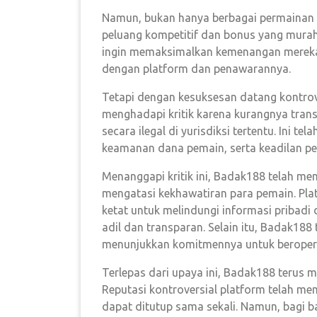
Namun, bukan hanya berbagai permainan
peluang kompetitif dan bonus yang murah
ingin memaksimalkan kemenangan mereka.
dengan platform dan penawarannya.
Tetapi dengan kesuksesan datang kontrover
menghadapi kritik karena kurangnya tran
secara ilegal di yurisdiksi tertentu. Ini
keamanan dana pemain, serta keadilan pe
Menanggapi kritik ini, Badak188 telah m
mengatasi kekhawatiran para pemain. Pla
ketat untuk melindungi informasi priba
adil dan transparan. Selain itu, Badak188
menunjukkan komitmennya untuk beropera
Terlepas dari upaya ini, Badak188 terus 
Reputasi kontroversial platform telah me
dapat ditutup sama sekali. Namun, bagi b