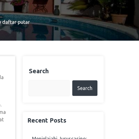
 daftar putar
Search
da
Search
.
ama
at
Recent Posts
Menjelajahi Juruscasino: