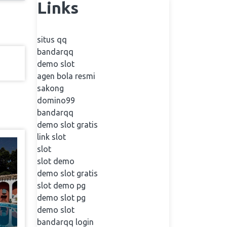
Links
situs qq
bandarqq
demo slot
agen bola resmi
sakong
domino99
bandarqq
demo slot gratis
link slot
slot
slot demo
demo slot gratis
slot demo pg
demo slot pg
demo slot
bandarqq login