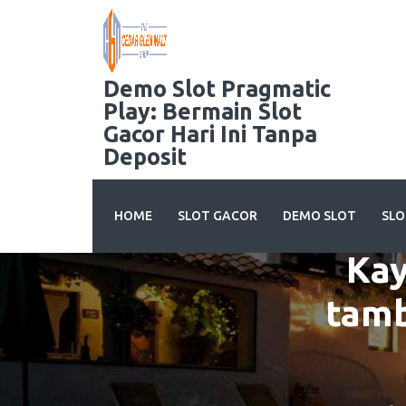
Skip
to
content
Demo Slot Pragmatic
Play: Bermain Slot
Gacor Hari Ini Tanpa
Deposit
HOME
SLOT GACOR
DEMO SLOT
SLO
Kay
tamb