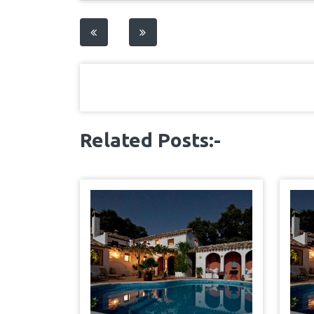
Post
navigation
Related Posts:-