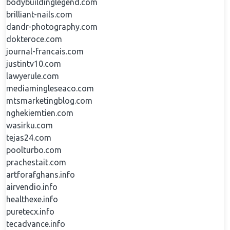
bodybuildinglegend.com
brilliant-nails.com
dandr-photography.com
dokteroce.com
journal-francais.com
justintv10.com
lawyerule.com
mediamingleseaco.com
mtsmarketingblog.com
nghekiemtien.com
wasirku.com
tejas24.com
poolturbo.com
prachestait.com
artforafghans.info
airvendio.info
healthexe.info
puretecx.info
tecadvance.info