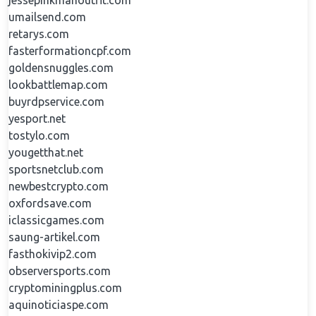
jessepinkmanoutfit.com
umailsend.com
retarys.com
fasterformationcpf.com
goldensnuggles.com
lookbattlemap.com
buyrdpservice.com
yesport.net
tostylo.com
yougetthat.net
sportsnetclub.com
newbestcrypto.com
oxfordsave.com
iclassicgames.com
saung-artikel.com
fasthokivip2.com
observersports.com
cryptominingplus.com
aquinoticiaspe.com