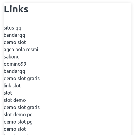
Links
situs qq
bandarqq
demo slot
agen bola resmi
sakong
domino99
bandarqq
demo slot gratis
link slot
slot
slot demo
demo slot gratis
slot demo pg
demo slot pg
demo slot