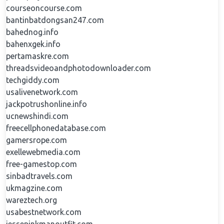
courseoncourse.com
bantinbatdongsan247.com
bahednog.info
bahenxgek.info
pertamaskre.com
threadsvideoandphotodownloader.com
techgiddy.com
usalivenetwork.com
jackpotrushonline.info
ucnewshindi.com
freecellphonedatabase.com
gamersrope.com
exellewebmedia.com
free-gamestop.com
sinbadtravels.com
ukmagzine.com
wareztech.org
usabestnetwork.com