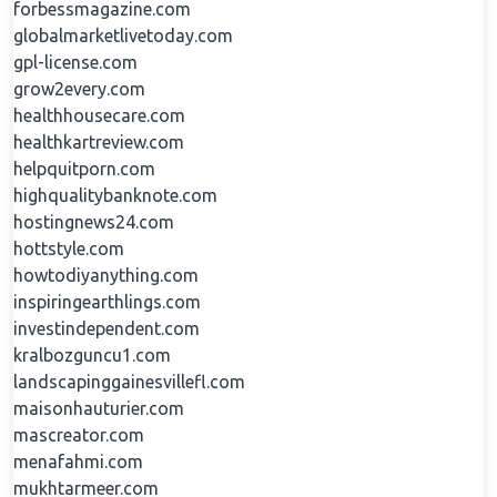
forbessmagazine.com
globalmarketlivetoday.com
gpl-license.com
grow2every.com
healthhousecare.com
healthkartreview.com
helpquitporn.com
highqualitybanknote.com
hostingnews24.com
hottstyle.com
howtodiyanything.com
inspiringearthlings.com
investindependent.com
kralbozguncu1.com
landscapinggainesvillefl.com
maisonhauturier.com
mascreator.com
menafahmi.com
mukhtarmeer.com