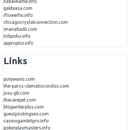
nabavkame.info
gakbiasa.com
iflowerhu.info
chicagocrystalconnection.com
imanabadii.com
trilipohu.info
appruptio.info
Links
punjwanis.com
the-parcs-clematiscondos.com
jusu-gb.com
thecarepet.com
blogwriterplus.com
guestpostingseo.com
casinogambitpro.info
pokerplaymasters.info