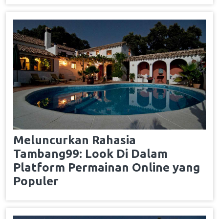
Meluncurkan Rahasia
Tambang99: Look Di Dalam
Platform Permainan Online yang
Populer