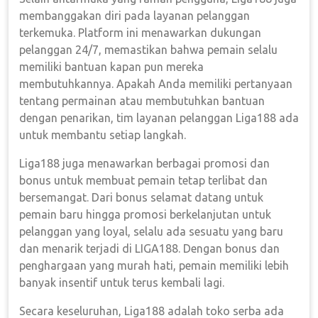
membanggakan diri pada layanan pelanggan
terkemuka. Platform ini menawarkan dukungan
pelanggan 24/7, memastikan bahwa pemain selalu
memiliki bantuan kapan pun mereka
membutuhkannya. Apakah Anda memiliki pertanyaan
tentang permainan atau membutuhkan bantuan
dengan penarikan, tim layanan pelanggan Liga188 ada
untuk membantu setiap langkah.
Liga188 juga menawarkan berbagai promosi dan
bonus untuk membuat pemain tetap terlibat dan
bersemangat. Dari bonus selamat datang untuk
pemain baru hingga promosi berkelanjutan untuk
pelanggan yang loyal, selalu ada sesuatu yang baru
dan menarik terjadi di LIGA188. Dengan bonus dan
penghargaan yang murah hati, pemain memiliki lebih
banyak insentif untuk terus kembali lagi.
Secara keseluruhan, Liga188 adalah toko serba ada