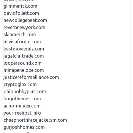
glimmerick.com
davidfollett.com
newcollegebeat.com
reverbnewyork.com
skinmerch.com
usvisaforum.com
bestmovierulz.com
jagalchi-trade.com
loopersound.com
minapenelope.com
justicereformalliance.com
cryptoglax.com
ohiohobbyplus.com
bogothemes.com
ajino-mingei.com
yourfreehost.info
cheapnorthfacejacketsm.com
gurjoshhomes.com