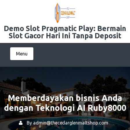
Skip
to
content
Demo Slot Pragmatic Play: Bermain
Slot Gacor Hari Ini Tanpa Deposit
Menu
Memberdayakan bisnis Anda
dengan Teknologi AI Ruby8000
By
admin@thecedarglenmaltshop.com