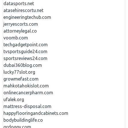
datasports.net
atasehirescortu.net
engineeringtechub.com
jerryescorts.com
attorneylegal.co
voomb.com
techgadgetpoint.com
tvsportsguide24.com
sportsreviews24.com
dubai360blog.com
lucky77slot.org
growmefast.com
mahkotahokislot.com
onlinecancerpharm.com
ufalek.org
mattress-disposal.com
happyflooringandcabinets.com
bodybuildinglife.co
qrdoggy.com