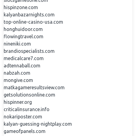
slotsgamesone.com
hispinzone.com
kalyanbazarnights.com
top-online-casino-usa.com
honghuidoor.com
flowingtravel.com
nineniki.com
brandiospecialists.com
medicalcare7.com
adtennaball.com
nabzah.com
mongive.com
matkagameresultsview.com
getsolutionsonline.com
hispinner.org
criticalinsurance.info
nokariposter.com
kalyan-guessing-nightplay.com
gameofpanels.com