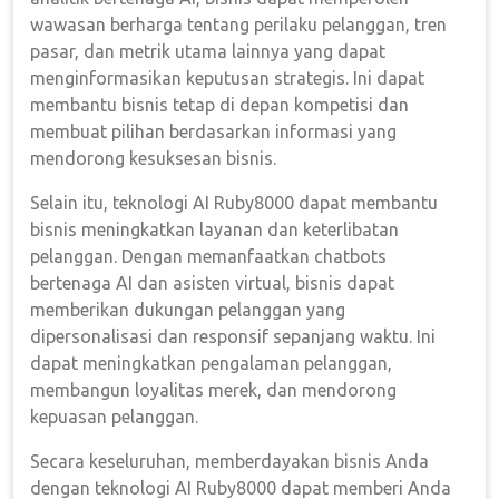
wawasan berharga tentang perilaku pelanggan, tren
pasar, dan metrik utama lainnya yang dapat
menginformasikan keputusan strategis. Ini dapat
membantu bisnis tetap di depan kompetisi dan
membuat pilihan berdasarkan informasi yang
mendorong kesuksesan bisnis.
Selain itu, teknologi AI Ruby8000 dapat membantu
bisnis meningkatkan layanan dan keterlibatan
pelanggan. Dengan memanfaatkan chatbots
bertenaga AI dan asisten virtual, bisnis dapat
memberikan dukungan pelanggan yang
dipersonalisasi dan responsif sepanjang waktu. Ini
dapat meningkatkan pengalaman pelanggan,
membangun loyalitas merek, dan mendorong
kepuasan pelanggan.
Secara keseluruhan, memberdayakan bisnis Anda
dengan teknologi AI Ruby8000 dapat memberi Anda