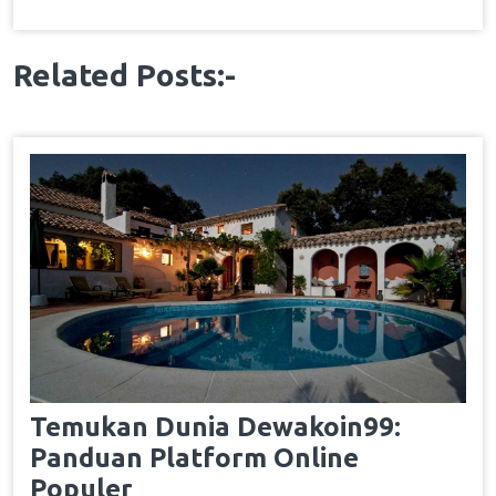
Related Posts:-
Temukan Dunia Dewakoin99:
Panduan Platform Online
Populer