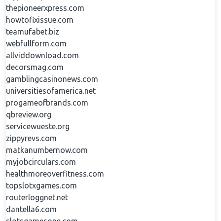
thepioneerxpress.com
howtofixissue.com
teamufabet.biz
webfullform.com
allviddownload.com
decorsmag.com
gamblingcasinonews.com
universitiesofamerica.net
progameofbrands.com
qbreview.org
servicewueste.org
zippyrevs.com
matkanumbernow.com
myjobcirculars.com
healthmoreoverfitness.com
topslotxgames.com
routerloggnet.net
dantella6.com