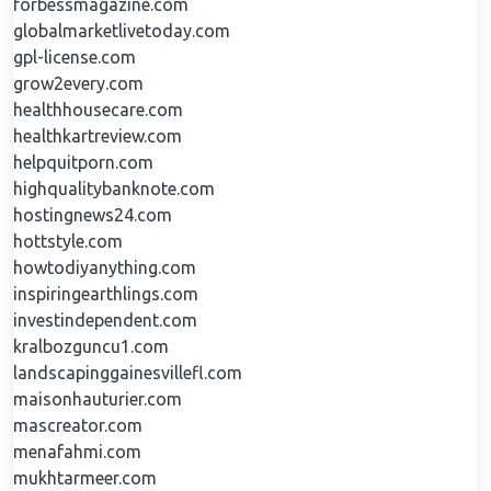
forbessmagazine.com
globalmarketlivetoday.com
gpl-license.com
grow2every.com
healthhousecare.com
healthkartreview.com
helpquitporn.com
highqualitybanknote.com
hostingnews24.com
hottstyle.com
howtodiyanything.com
inspiringearthlings.com
investindependent.com
kralbozguncu1.com
landscapinggainesvillefl.com
maisonhauturier.com
mascreator.com
menafahmi.com
mukhtarmeer.com