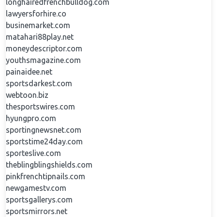
longhairedfrenchbulldog.com
lawyersforhire.co
businemarket.com
matahari88play.net
moneydescriptor.com
youthsmagazine.com
painaidee.net
sportsdarkest.com
webtoon.biz
thesportswires.com
hyungpro.com
sportingnewsnet.com
sportstime24day.com
sporteslive.com
theblingblingshields.com
pinkfrenchtipnails.com
newgamestv.com
sportsgallerys.com
sportsmirrors.net