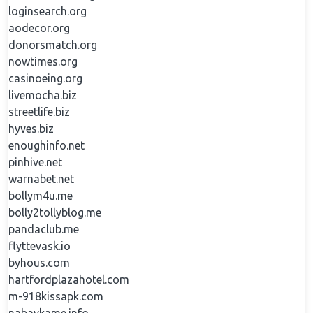
loginsearch.org
aodecor.org
donorsmatch.org
nowtimes.org
casinoeing.org
livemocha.biz
streetlife.biz
hyves.biz
enoughinfo.net
pinhive.net
warnabet.net
bollym4u.me
bolly2tollyblog.me
pandaclub.me
flyttevask.io
byhous.com
hartfordplazahotel.com
m-918kissapk.com