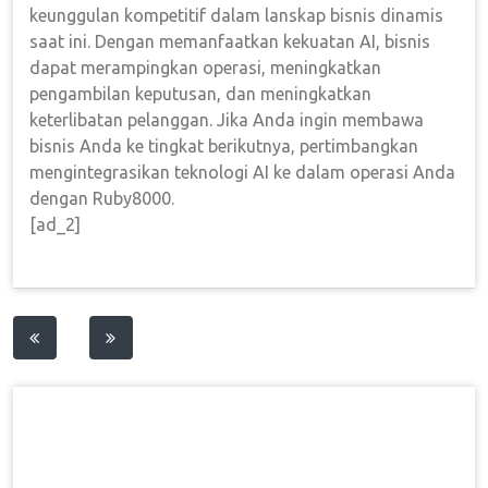
keunggulan kompetitif dalam lanskap bisnis dinamis
saat ini. Dengan memanfaatkan kekuatan AI, bisnis
dapat merampingkan operasi, meningkatkan
pengambilan keputusan, dan meningkatkan
keterlibatan pelanggan. Jika Anda ingin membawa
bisnis Anda ke tingkat berikutnya, pertimbangkan
mengintegrasikan teknologi AI ke dalam operasi Anda
dengan Ruby8000.
[ad_2]
Post
navigation