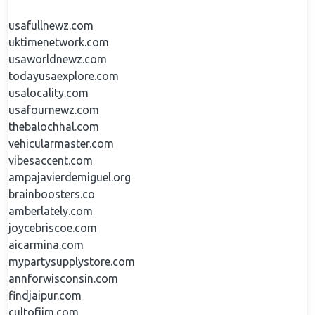
usafullnewz.com
uktimenetwork.com
usaworldnewz.com
todayusaexplore.com
usalocality.com
usafournewz.com
thebalochhal.com
vehicularmaster.com
vibesaccent.com
ampajavierdemiguel.org
brainboosters.co
amberlately.com
joycebriscoe.com
aicarmina.com
mypartysupplystore.com
annforwisconsin.com
findjaipur.com
cultofjim.com