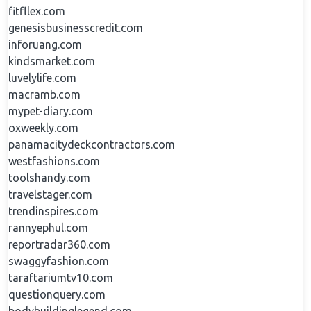
fitfllex.com
genesisbusinesscredit.com
inforuang.com
kindsmarket.com
luvelylife.com
macramb.com
mypet-diary.com
oxweekly.com
panamacitydeckcontractors.com
westfashions.com
toolshandy.com
travelstager.com
trendinspires.com
rannyephul.com
reportradar360.com
swaggyfashion.com
taraftariumtv10.com
questionquery.com