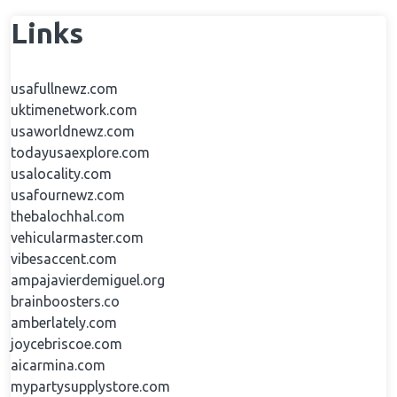
Links
usafullnewz.com
uktimenetwork.com
usaworldnewz.com
todayusaexplore.com
usalocality.com
usafournewz.com
thebalochhal.com
vehicularmaster.com
vibesaccent.com
ampajavierdemiguel.org
brainboosters.co
amberlately.com
joycebriscoe.com
aicarmina.com
mypartysupplystore.com