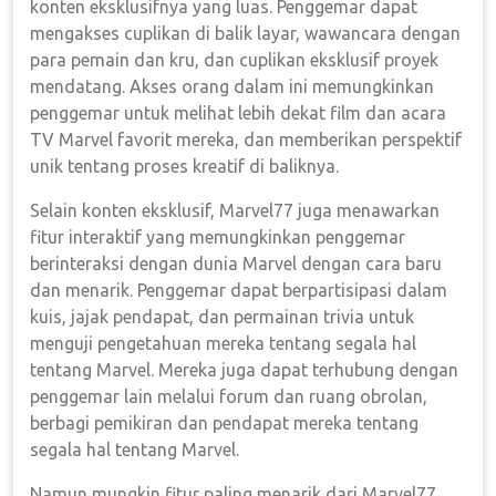
konten eksklusifnya yang luas. Penggemar dapat
mengakses cuplikan di balik layar, wawancara dengan
para pemain dan kru, dan cuplikan eksklusif proyek
mendatang. Akses orang dalam ini memungkinkan
penggemar untuk melihat lebih dekat film dan acara
TV Marvel favorit mereka, dan memberikan perspektif
unik tentang proses kreatif di baliknya.
Selain konten eksklusif, Marvel77 juga menawarkan
fitur interaktif yang memungkinkan penggemar
berinteraksi dengan dunia Marvel dengan cara baru
dan menarik. Penggemar dapat berpartisipasi dalam
kuis, jajak pendapat, dan permainan trivia untuk
menguji pengetahuan mereka tentang segala hal
tentang Marvel. Mereka juga dapat terhubung dengan
penggemar lain melalui forum dan ruang obrolan,
berbagi pemikiran dan pendapat mereka tentang
segala hal tentang Marvel.
Namun mungkin fitur paling menarik dari Marvel77