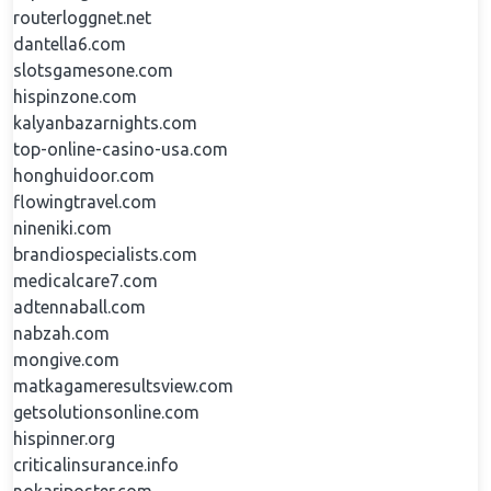
routerloggnet.net
dantella6.com
slotsgamesone.com
hispinzone.com
kalyanbazarnights.com
top-online-casino-usa.com
honghuidoor.com
flowingtravel.com
nineniki.com
brandiospecialists.com
medicalcare7.com
adtennaball.com
nabzah.com
mongive.com
matkagameresultsview.com
getsolutionsonline.com
hispinner.org
criticalinsurance.info