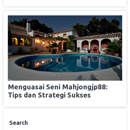
Menguasai Seni Mahjongjp88:
Tips dan Strategi Sukses
Search