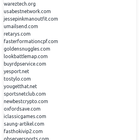
wareztech.org
usabestnetwork.com
jessepinkmanoutfit.com
umailsend.com
retarys.com
fasterformationcpf.com
goldensnuggles.com
lookbattlemap.com
buyrdpservice.com
yesport.net
tostylo.com
yougetthat.net
sportsnetclub.com
newbestcrypto.com
oxfordsave.com
iclassicgames.com
saung-artikel.com
fasthokivip2.com
observersports.com