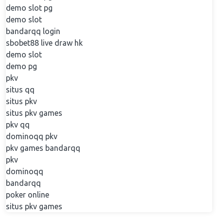
demo slot pg
demo slot
bandarqq login
sbobet88
live draw hk
demo slot
demo pg
pkv
situs qq
situs pkv
situs pkv games
pkv qq
dominoqq pkv
pkv games bandarqq
pkv
dominoqq
bandarqq
poker online
situs pkv games