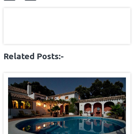
navigation
Related Posts:-