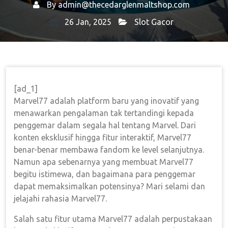
By
admin@thecedarglenmaltshop.com
26 Jan, 2025
Slot Gacor
Home
Slot Gacor
→
→ Membuka Rahasia Marvel77:
Panduan untuk Pengalaman Penggemar Terbaik
[ad_1]
Marvel77 adalah platform baru yang inovatif yang
menawarkan pengalaman tak tertandingi kepada
penggemar dalam segala hal tentang Marvel. Dari
konten eksklusif hingga fitur interaktif, Marvel77
benar-benar membawa fandom ke level selanjutnya.
Namun apa sebenarnya yang membuat Marvel77
begitu istimewa, dan bagaimana para penggemar
dapat memaksimalkan potensinya? Mari selami dan
jelajahi rahasia Marvel77.
Salah satu fitur utama Marvel77 adalah perpustakaan