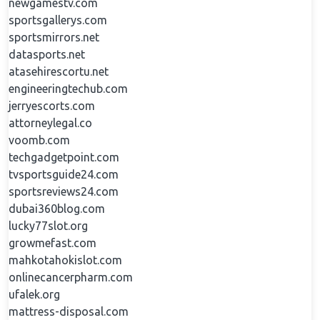
newgamestv.com
sportsgallerys.com
sportsmirrors.net
datasports.net
atasehirescortu.net
engineeringtechub.com
jerryescorts.com
attorneylegal.co
voomb.com
techgadgetpoint.com
tvsportsguide24.com
sportsreviews24.com
dubai360blog.com
lucky77slot.org
growmefast.com
mahkotahokislot.com
onlinecancerpharm.com
ufalek.org
mattress-disposal.com