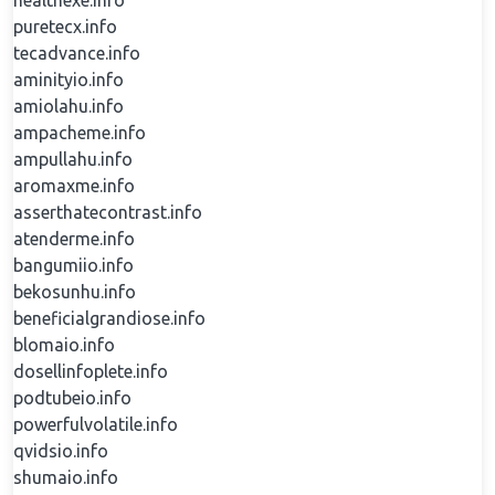
healthexe.info
puretecx.info
tecadvance.info
aminityio.info
amiolahu.info
ampacheme.info
ampullahu.info
aromaxme.info
asserthatecontrast.info
atenderme.info
bangumiio.info
bekosunhu.info
beneficialgrandiose.info
blomaio.info
dosellinfoplete.info
podtubeio.info
powerfulvolatile.info
qvidsio.info
shumaio.info