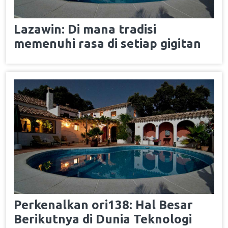
Lazawin: Di mana tradisi
memenuhi rasa di setiap gigitan
Perkenalkan ori138: Hal Besar
Berikutnya di Dunia Teknologi