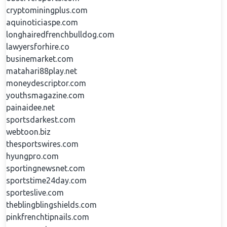
cryptominingplus.com
aquinoticiaspe.com
longhairedfrenchbulldog.com
lawyersforhire.co
businemarket.com
matahari88play.net
moneydescriptor.com
youthsmagazine.com
painaidee.net
sportsdarkest.com
webtoon.biz
thesportswires.com
hyungpro.com
sportingnewsnet.com
sportstime24day.com
sporteslive.com
theblingblingshields.com
pinkfrenchtipnails.com