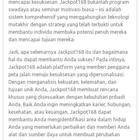
mencapai kesuksesan. Jackpot168 bukanlah program
swadaya atau seminar motivasi biasa – ini adalah
sistem komprehensif yang menggabungkan teknologi
mutakhir dengan strategi yang telah terbukti untuk
membantu individu membuka potensi penuh mereka
dan mencapai tujuan mereka.
Jadi, apa sebenarnya Jackpot168 itu dan bagaimana
hal itu dapat membantu Anda sukses? Pada intinya,
Jackpot168 adalah platform yang memberi pengguna
peta jalan menuju kesuksesan yang dipersonalisasi.
Dengan menganalisis kekuatan, kelemahan, dan
tujuan unik Anda, Jackpot168 membuat rencana
khusus yang disesuaikan dengan kebutuhan pribadi
Anda. Baik Anda ingin meningkatkan karier, hubungan,
kesehatan, atau keuangan, Jackpot168 dapat
membantu Anda mengidentifikasi area dalam hidup
Anda yang memerlukan perbaikan dan memberi Anda
alat dan sumber daya untuk membuat perubahan