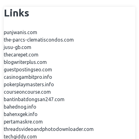
Links
punjwanis.com
the-parcs-clematiscondos.com
jusu-gb.com
thecarepet.com
blogwriterplus.com
guestpostingseo.com
casinogambitpro.info
pokerplaymasters.info
courseoncourse.com
bantinbatdongsan247.com
bahednog.info
bahenxgek.info
pertamaskre.com
threadsvideoandphotodownloader.com
techgiddy.com