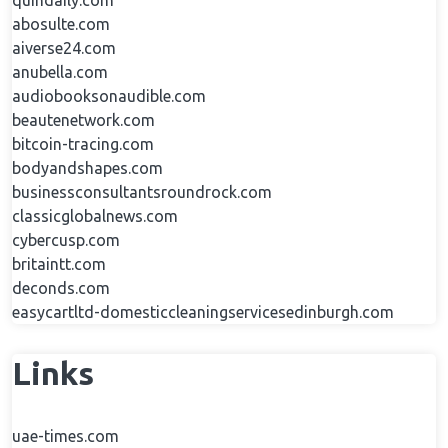
quindaily.com
abosulte.com
aiverse24.com
anubella.com
audiobooksonaudible.com
beautenetwork.com
bitcoin-tracing.com
bodyandshapes.com
businessconsultantsroundrock.com
classicglobalnews.com
cybercusp.com
britaintt.com
deconds.com
easycartltd-domesticcleaningservicesedinburgh.com
Links
uae-times.com