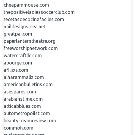
cheapammousa.com
thepositiveladiessoccerclub.com
recetasdecocinafaciles.com
naildesignsidea.net
greatpai.com
paperlanterntheatre.org
freeworshipnetwork.com
watercraftllc.com
abourge.com
afiliixs.com
alharammallz.com
americanbulletins.com
asespares.com
arabianstime.com
atticabblues.com
autometropolist.com
beautycreamreview.com
coinmoh.com