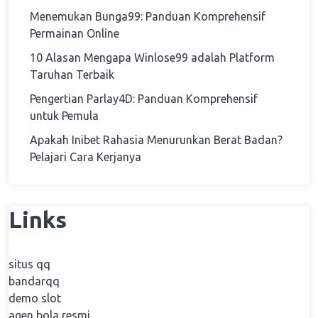
Menemukan Bunga99: Panduan Komprehensif
Permainan Online
10 Alasan Mengapa Winlose99 adalah Platform
Taruhan Terbaik
Pengertian Parlay4D: Panduan Komprehensif
untuk Pemula
Apakah Inibet Rahasia Menurunkan Berat Badan?
Pelajari Cara Kerjanya
Links
situs qq
bandarqq
demo slot
agen bola resmi