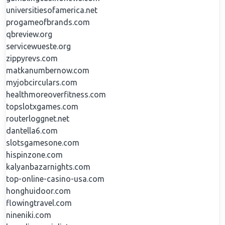
universitiesofamerica.net
progameofbrands.com
qbreview.org
servicewueste.org
zippyrevs.com
matkanumbernow.com
myjobcirculars.com
healthmoreoverfitness.com
topslotxgames.com
routerloggnet.net
dantella6.com
slotsgamesone.com
hispinzone.com
kalyanbazarnights.com
top-online-casino-usa.com
honghuidoor.com
flowingtravel.com
nineniki.com