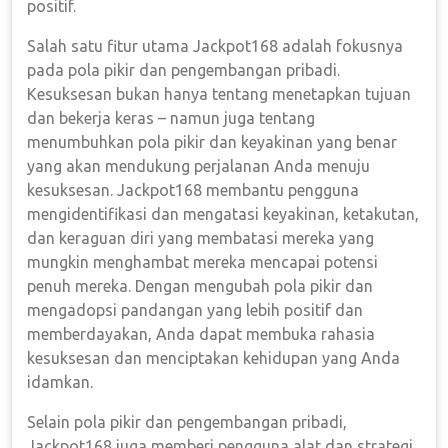
positif.
Salah satu fitur utama Jackpot168 adalah fokusnya
pada pola pikir dan pengembangan pribadi.
Kesuksesan bukan hanya tentang menetapkan tujuan
dan bekerja keras – namun juga tentang
menumbuhkan pola pikir dan keyakinan yang benar
yang akan mendukung perjalanan Anda menuju
kesuksesan. Jackpot168 membantu pengguna
mengidentifikasi dan mengatasi keyakinan, ketakutan,
dan keraguan diri yang membatasi mereka yang
mungkin menghambat mereka mencapai potensi
penuh mereka. Dengan mengubah pola pikir dan
mengadopsi pandangan yang lebih positif dan
memberdayakan, Anda dapat membuka rahasia
kesuksesan dan menciptakan kehidupan yang Anda
idamkan.
Selain pola pikir dan pengembangan pribadi,
Jackpot168 juga memberi pengguna alat dan strategi