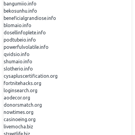
bangumiio.info
bekosunhu.info
beneficialgrandiose.info
blomaio.info
dosellinfoplete.info
podtubeio.info
powerfulvolatile.info
qvidsio.info
shumaio.info
slotherio.info
cysapluscertification.org
fortnitehacks.org
loginsearch.org
aodecor.org
donorsmatch.org
nowtimes.org
casinoeing.org
livemocha.biz
streetlife.biz