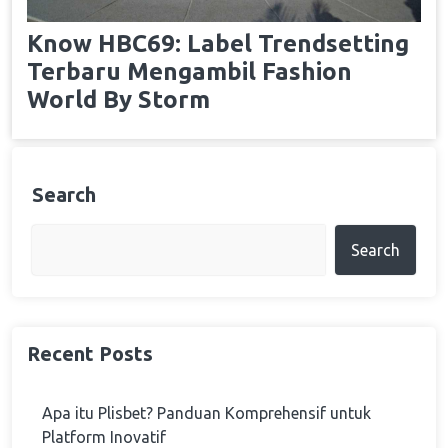
Know HBC69: Label Trendsetting
Terbaru Mengambil Fashion
World By Storm
Search
Search
Recent Posts
Apa itu Plisbet? Panduan Komprehensif untuk
Platform Inovatif