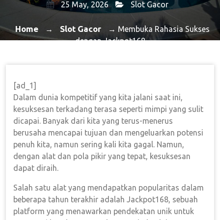
25 May, 2026
Slot Gacor
Home
Slot Gacor
→
→ Membuka Rahasia Sukses
dengan Jackpot168
[ad_1]
Dalam dunia kompetitif yang kita jalani saat ini,
kesuksesan terkadang terasa seperti mimpi yang sulit
dicapai. Banyak dari kita yang terus-menerus
berusaha mencapai tujuan dan mengeluarkan potensi
penuh kita, namun sering kali kita gagal. Namun,
dengan alat dan pola pikir yang tepat, kesuksesan
dapat diraih.
Salah satu alat yang mendapatkan popularitas dalam
beberapa tahun terakhir adalah Jackpot168, sebuah
platform yang menawarkan pendekatan unik untuk