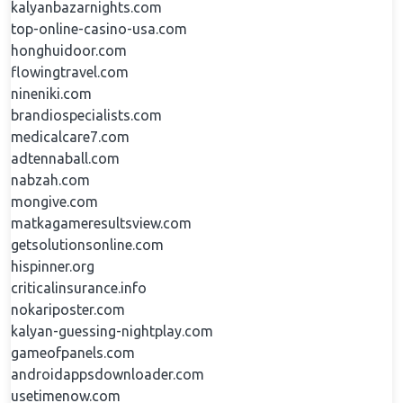
kalyanbazarnights.com
top-online-casino-usa.com
honghuidoor.com
flowingtravel.com
nineniki.com
brandiospecialists.com
medicalcare7.com
adtennaball.com
nabzah.com
mongive.com
matkagameresultsview.com
getsolutionsonline.com
hispinner.org
criticalinsurance.info
nokariposter.com
kalyan-guessing-nightplay.com
gameofpanels.com
androidappsdownloader.com
usetimenow.com