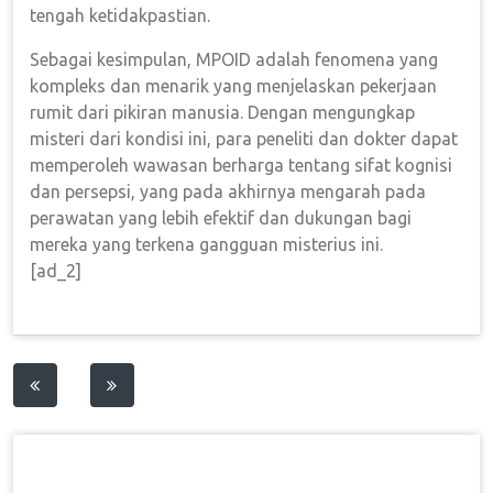
tengah ketidakpastian.
Sebagai kesimpulan, MPOID adalah fenomena yang
kompleks dan menarik yang menjelaskan pekerjaan
rumit dari pikiran manusia. Dengan mengungkap
misteri dari kondisi ini, para peneliti dan dokter dapat
memperoleh wawasan berharga tentang sifat kognisi
dan persepsi, yang pada akhirnya mengarah pada
perawatan yang lebih efektif dan dukungan bagi
mereka yang terkena gangguan misterius ini.
[ad_2]
Post
navigation