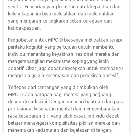
sendiri. Pencarian yang konstan untuk kepastian dan
kelengkapan ini bisa melelahkan dan melemahkan,
yang mengarah ke lingkaran setan keraguan dan
ketidakpastian.
Pengobatan untuk MPOID biasanya melibatkan terapi
perilaku kognitif, yang bertujuan untuk membantu
individu menantang keyakinan irasional mereka dan
mengembangkan mekanisme koping yang lebih
adaptif. Obat juga dapat diresepkan untuk membantu
mengelola gejala kecemasan dan pemikiran obsesif.
Terlepas dari tantangan yang ditimbulkan oleh
MPOID, ada harapan bagi mereka yang berjuang
dengan kondisi ini. Dengan mencari bantuan dari para
profesional kesehatan mental dan mengembangkan
rasa kesadaran diri yang lebih besar, individu dapat
belajar menavigasi kompleksitas pikiran mereka dan
menemukan kedamaian dan kejelasan di tengah-