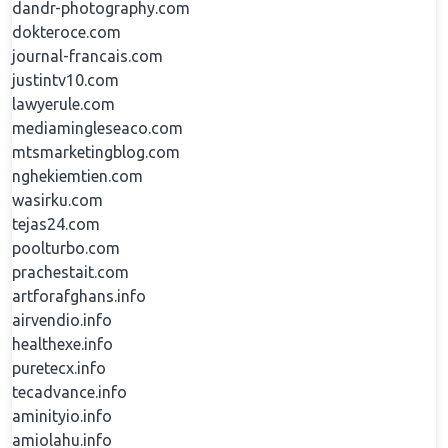
dandr-photography.com
dokteroce.com
journal-francais.com
justintv10.com
lawyerule.com
mediamingleseaco.com
mtsmarketingblog.com
nghekiemtien.com
wasirku.com
tejas24.com
poolturbo.com
prachestait.com
artforafghans.info
airvendio.info
healthexe.info
puretecx.info
tecadvance.info
aminityio.info
amiolahu.info