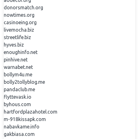
aodecor.org
donorsmatch.org
nowtimes.org
casinoeing.org
livemocha.biz
streetlife.biz
hyves.biz
enoughinfo.net
pinhive.net
warnabet.net
bollym4u.me
bolly2tollyblog.me
pandaclub.me
flyttevask.io
byhous.com
hartfordplazahotel.com
m-918kissapk.com
nabavkame.info
gakbiasa.com