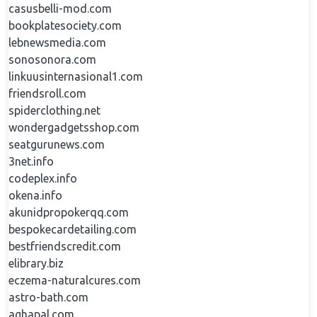
casusbelli-mod.com
bookplatesociety.com
lebnewsmedia.com
sonosonora.com
linkuusinternasional1.com
friendsroll.com
spiderclothing.net
wondergadgetsshop.com
seatgurunews.com
3net.info
codeplex.info
okena.info
akunidpropokerqq.com
bespokecardetailing.com
bestfriendscredit.com
elibrary.biz
eczema-naturalcures.com
astro-bath.com
aghapal.com