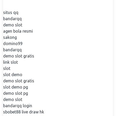
situs qq
bandarqq
demo slot
agen bola resmi
sakong
domino99
bandarqq
demo slot gratis
link slot
slot
slot demo
demo slot gratis
slot demo pg
demo slot pg
demo slot
bandarqq login
sbobet88
live draw hk