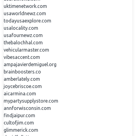
uktimenetwork.com
usaworldnewz.com
todayusaexplore.com
usalocality.com
usafournewz.com
thebalochhal.com
vehicularmaster.com
vibesaccent.com
ampajavierdemiguel.org
brainboosters.co
amberlately.com
joycebriscoe.com
aicarmina.com
mypartysupplystore.com
annforwisconsin.com
findjaipur.com
cultofjim.com
glimmerick.com