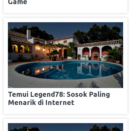
Game
Temui Legend78: Sosok Paling
Menarik di Internet