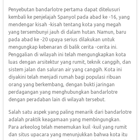
Penyebutan bandarlotre pertama dapat ditelusuri
kembali ke penjelajah Spanyol pada abad ke -16, yang
mendengar kisah -kisah tentang kota yang megah
yang tersembunyi jauh di dalam hutan. Namun, baru
pada abad ke -20 upaya serius dilakukan untuk
mengungkap kebenaran di balik cerita -cerita ini.
Penggalian di wilayah ini telah mengungkapkan kota
luas dengan arsitektur yang rumit, teknik canggih, dan
sistem jalan dan saluran air yang canggih. Kota ini
diyakini telah menjadi rumah bagi populasi ribuan
orang yang berkembang, dengan bukti jaringan
perdagangan yang menghubungkan bandarlotre
dengan peradaban lain di wilayah tersebut.
Salah satu aspek yang paling menarik dari bandarlotre
adalah praktik keagamaan yang membingungkan.
Para arkeolog telah menemukan kuil -kuil yang rumit
dan situs upacara yang menunjukkan bahwa kota itu