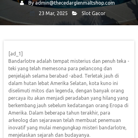
By
admin@thecedarglenmaltshop.com
23 Mar, 2025
Slot Gacor
Home
Slot Gacor
→
→ Mengungkap Misteri
Bandarlotre: Semua yang Perlu Anda Ketahui
[ad_1]
Bandarlotre adalah tempat misterius dan penuh teka -
teki yang telah memesona para pelancong dan
penjelajah selama berabad -abad. Terletak jauh di
dalam hutan lebat Amerika Selatan, kota kuno ini
diselimuti mitos dan legenda, dengan banyak orang
percaya itu akan menjadi peradaban yang hilang yang
berkembang jauh sebelum kedatangan orang Eropa di
Amerika. Dalam beberapa tahun terakhir, para
arkeolog dan sejarawan telah membuat penemuan
inovatif yang mulai mengungkap misteri bandarlotre,
menjelaskan sejarah dan budayanya.