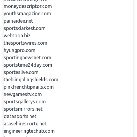
moneydescriptor.com
youthsmagazine.com
painaidee.net
sportsdarkest.com
webtoon.biz
thesportswires.com
hyungpro.com
sportingnewsnet.com
sportstime24day.com
sporteslive.com
theblingblingshields.com
pinkfrenchtipnails.com
newgamestv.com
sportsgallerys.com
sportsmirrors.net
datasports.net
atasehirescortu.net
engineeringtechub.com