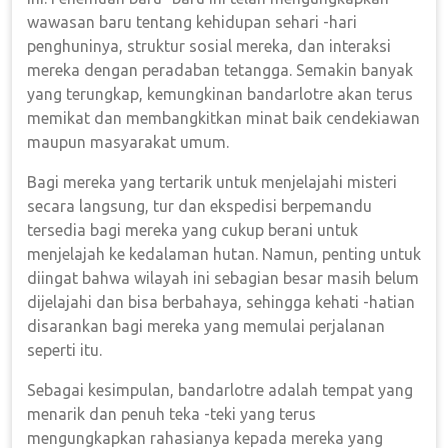
wawasan baru tentang kehidupan sehari -hari
penghuninya, struktur sosial mereka, dan interaksi
mereka dengan peradaban tetangga. Semakin banyak
yang terungkap, kemungkinan bandarlotre akan terus
memikat dan membangkitkan minat baik cendekiawan
maupun masyarakat umum.
Bagi mereka yang tertarik untuk menjelajahi misteri
secara langsung, tur dan ekspedisi berpemandu
tersedia bagi mereka yang cukup berani untuk
menjelajah ke kedalaman hutan. Namun, penting untuk
diingat bahwa wilayah ini sebagian besar masih belum
dijelajahi dan bisa berbahaya, sehingga kehati -hatian
disarankan bagi mereka yang memulai perjalanan
seperti itu.
Sebagai kesimpulan, bandarlotre adalah tempat yang
menarik dan penuh teka -teki yang terus
mengungkapkan rahasianya kepada mereka yang