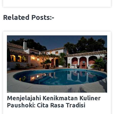
Related Posts:-
Menjelajahi Kenikmatan Kuliner
Paushoki: Cita Rasa Tradisi