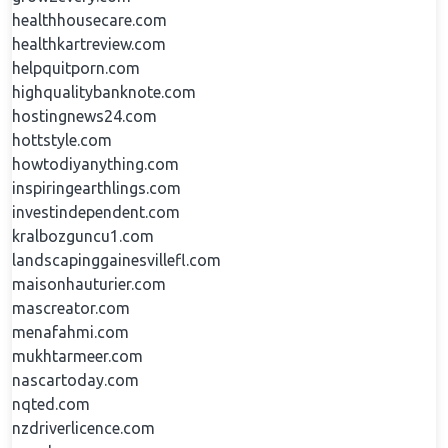
healthhousecare.com
healthkartreview.com
helpquitporn.com
highqualitybanknote.com
hostingnews24.com
hottstyle.com
howtodiyanything.com
inspiringearthlings.com
investindependent.com
kralbozguncu1.com
landscapinggainesvillefl.com
maisonhauturier.com
mascreator.com
menafahmi.com
mukhtarmeer.com
nascartoday.com
nqted.com
nzdriverlicence.com