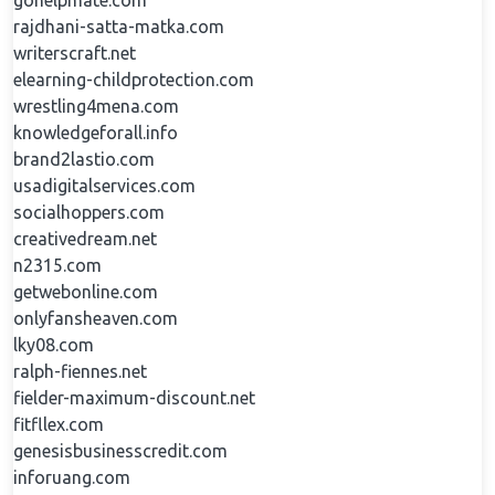
gohelpmate.com
rajdhani-satta-matka.com
writerscraft.net
elearning-childprotection.com
wrestling4mena.com
knowledgeforall.info
brand2lastio.com
usadigitalservices.com
socialhoppers.com
creativedream.net
n2315.com
getwebonline.com
onlyfansheaven.com
lky08.com
ralph-fiennes.net
fielder-maximum-discount.net
fitfllex.com
genesisbusinesscredit.com
inforuang.com