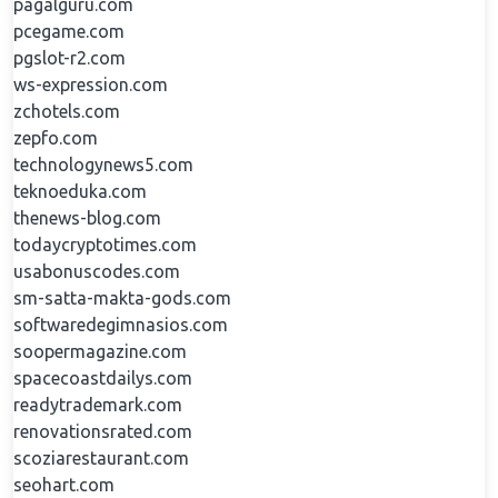
pagalguru.com
pcegame.com
pgslot-r2.com
ws-expression.com
zchotels.com
zepfo.com
technologynews5.com
teknoeduka.com
thenews-blog.com
todaycryptotimes.com
usabonuscodes.com
sm-satta-makta-gods.com
softwaredegimnasios.com
soopermagazine.com
spacecoastdailys.com
readytrademark.com
renovationsrated.com
scoziarestaurant.com
seohart.com