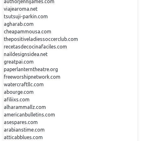
authorjennijames.com
viajearoma.net
tsutsuji-parkin.com
agharab.com
cheapammousa.com
thepositiveladiessoccerclub.com
recetasdecocinafaciles.com
naildesignsidea.net
greatpai.com
paperlanterntheatre.org
freeworshipnetwork.com
watercraftllc.com
abourge.com
afiliixs.com
alharammallz.com
americanbulletins.com
asespares.com
arabianstime.com
atticabblues.com