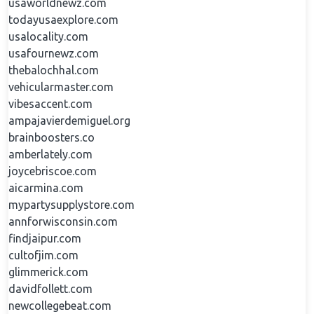
usaworldnewz.com
todayusaexplore.com
usalocality.com
usafournewz.com
thebalochhal.com
vehicularmaster.com
vibesaccent.com
ampajavierdemiguel.org
brainboosters.co
amberlately.com
joycebriscoe.com
aicarmina.com
mypartysupplystore.com
annforwisconsin.com
findjaipur.com
cultofjim.com
glimmerick.com
davidfollett.com
newcollegebeat.com