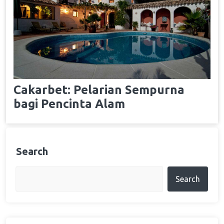
Cakarbet: Pelarian Sempurna
bagi Pencinta Alam
Search
Search