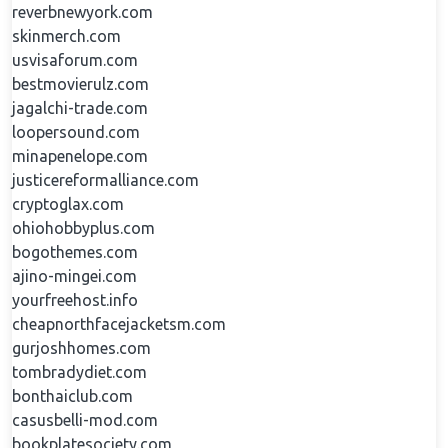
reverbnewyork.com
skinmerch.com
usvisaforum.com
bestmovierulz.com
jagalchi-trade.com
loopersound.com
minapenelope.com
justicereformalliance.com
cryptoglax.com
ohiohobbyplus.com
bogothemes.com
ajino-mingei.com
yourfreehost.info
cheapnorthfacejacketsm.com
gurjoshhomes.com
tombradydiet.com
bonthaiclub.com
casusbelli-mod.com
bookplatesociety.com