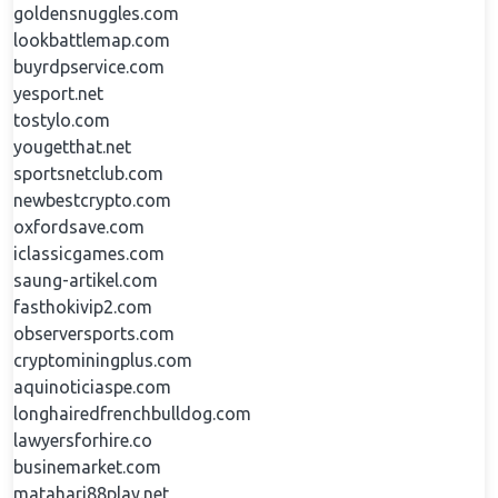
goldensnuggles.com
lookbattlemap.com
buyrdpservice.com
yesport.net
tostylo.com
yougetthat.net
sportsnetclub.com
newbestcrypto.com
oxfordsave.com
iclassicgames.com
saung-artikel.com
fasthokivip2.com
observersports.com
cryptominingplus.com
aquinoticiaspe.com
longhairedfrenchbulldog.com
lawyersforhire.co
businemarket.com
matahari88play.net