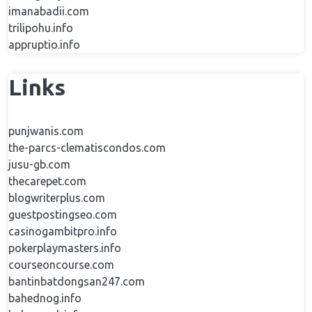
imanabadii.com
trilipohu.info
appruptio.info
Links
punjwanis.com
the-parcs-clematiscondos.com
jusu-gb.com
thecarepet.com
blogwriterplus.com
guestpostingseo.com
casinogambitpro.info
pokerplaymasters.info
courseoncourse.com
bantinbatdongsan247.com
bahednog.info