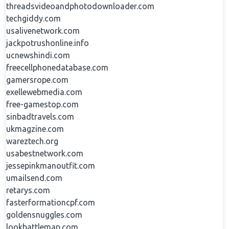
threadsvideoandphotodownloader.com
techgiddy.com
usalivenetwork.com
jackpotrushonline.info
ucnewshindi.com
freecellphonedatabase.com
gamersrope.com
exellewebmedia.com
free-gamestop.com
sinbadtravels.com
ukmagzine.com
wareztech.org
usabestnetwork.com
jessepinkmanoutfit.com
umailsend.com
retarys.com
fasterformationcpf.com
goldensnuggles.com
lookbattlemap.com