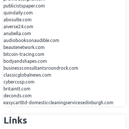
publicistspaper.com
quindaily.com
abosulte.com
aiverse24.com
anubella.com
audiobooksonaudible.com
beautenetwork.com
bitcoin-tracing.com
bodyandshapes.com
businessconsultantsroundrock.com
classicglobalnews.com
cybercusp.com
britaintt.com
deconds.com
easycartltd-domesticcleaningservicesedinburgh.com
Links