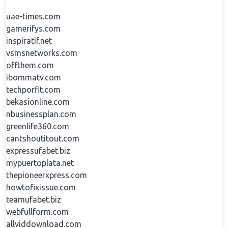
uae-times.com
gamerifys.com
inspiratif.net
vsmsnetworks.com
offthem.com
ibommatv.com
techporfit.com
bekasionline.com
nbusinessplan.com
greenlife360.com
cantshoutitout.com
expressufabet.biz
mypuertoplata.net
thepioneerxpress.com
howtofixissue.com
teamufabet.biz
webfullform.com
allviddownload.com