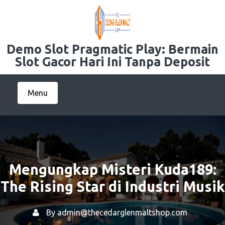
Skip
to
content
Demo Slot Pragmatic Play: Bermain
Slot Gacor Hari Ini Tanpa Deposit
Menu
Mengungkap Misteri Kuda189:
The Rising Star di Industri Musik
By
admin@thecedarglenmaltshop.com