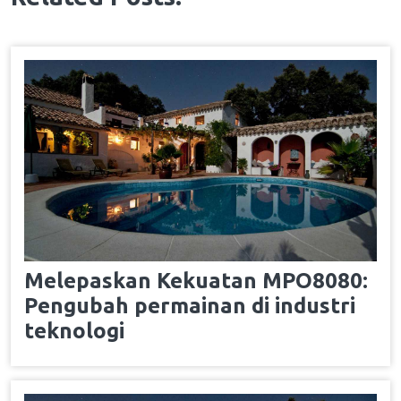
Melepaskan Kekuatan MPO8080:
Pengubah permainan di industri
teknologi