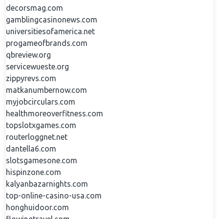
decorsmag.com
gamblingcasinonews.com
universitiesofamerica.net
progameofbrands.com
qbreview.org
servicewueste.org
zippyrevs.com
matkanumbernow.com
myjobcirculars.com
healthmoreoverfitness.com
topslotxgames.com
routerloggnet.net
dantella6.com
slotsgamesone.com
hispinzone.com
kalyanbazarnights.com
top-online-casino-usa.com
honghuidoor.com