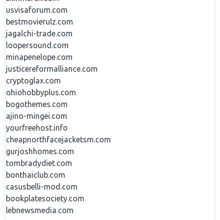
usvisaforum.com
bestmovierulz.com
jagalchi-trade.com
loopersound.com
minapenelope.com
justicereformalliance.com
cryptoglax.com
ohiohobbyplus.com
bogothemes.com
ajino-mingei.com
yourfreehost.info
cheapnorthfacejacketsm.com
gurjoshhomes.com
tombradydiet.com
bonthaiclub.com
casusbelli-mod.com
bookplatesociety.com
lebnewsmedia.com