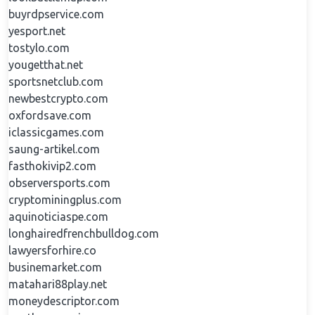
buyrdpservice.com
yesport.net
tostylo.com
yougetthat.net
sportsnetclub.com
newbestcrypto.com
oxfordsave.com
iclassicgames.com
saung-artikel.com
fasthokivip2.com
observersports.com
cryptominingplus.com
aquinoticiaspe.com
longhairedfrenchbulldog.com
lawyersforhire.co
businemarket.com
matahari88play.net
moneydescriptor.com