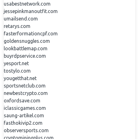
usabestnetwork.com
jessepinkmanoutfit.com
umailsend.com
retarys.com
fasterformationcpf.com
goldensnuggles.com
lookbattlemap.com
buyrdpservice.com
yesport.net
tostylo.com
yougetthat.net
sportsnetclub.com
newbestcrypto.com
oxfordsave.com
iclassicgames.com
saung-artikel.com
fasthokivip2.com
observersports.com
cryptominingplus.com