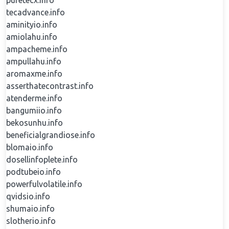
puretecx.info
tecadvance.info
aminityio.info
amiolahu.info
ampacheme.info
ampullahu.info
aromaxme.info
asserthatecontrast.info
atenderme.info
bangumiio.info
bekosunhu.info
beneficialgrandiose.info
blomaio.info
dosellinfoplete.info
podtubeio.info
powerfulvolatile.info
qvidsio.info
shumaio.info
slotherio.info