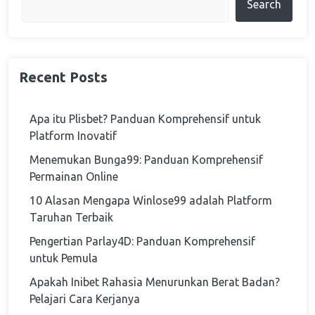
Search
Recent Posts
Apa itu Plisbet? Panduan Komprehensif untuk
Platform Inovatif
Menemukan Bunga99: Panduan Komprehensif
Permainan Online
10 Alasan Mengapa Winlose99 adalah Platform
Taruhan Terbaik
Pengertian Parlay4D: Panduan Komprehensif
untuk Pemula
Apakah Inibet Rahasia Menurunkan Berat Badan?
Pelajari Cara Kerjanya