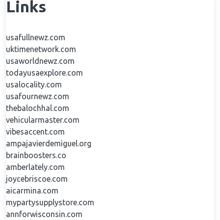
Links
usafullnewz.com
uktimenetwork.com
usaworldnewz.com
todayusaexplore.com
usalocality.com
usafournewz.com
thebalochhal.com
vehicularmaster.com
vibesaccent.com
ampajavierdemiguel.org
brainboosters.co
amberlately.com
joycebriscoe.com
aicarmina.com
mypartysupplystore.com
annforwisconsin.com