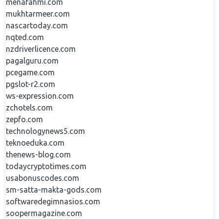
menafahmi.com
mukhtarmeer.com
nascartoday.com
nqted.com
nzdriverlicence.com
pagalguru.com
pcegame.com
pgslot-r2.com
ws-expression.com
zchotels.com
zepfo.com
technologynews5.com
teknoeduka.com
thenews-blog.com
todaycryptotimes.com
usabonuscodes.com
sm-satta-makta-gods.com
softwaredegimnasios.com
soopermagazine.com