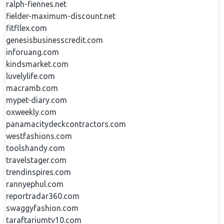
ralph-fiennes.net
fielder-maximum-discount.net
fitfllex.com
genesisbusinesscredit.com
inforuang.com
kindsmarket.com
luvelylife.com
macramb.com
mypet-diary.com
oxweekly.com
panamacitydeckcontractors.com
westfashions.com
toolshandy.com
travelstager.com
trendinspires.com
rannyephul.com
reportradar360.com
swaggyfashion.com
taraftariumtv10.com