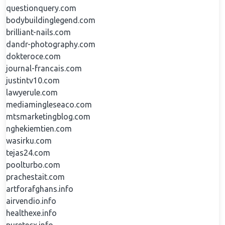
questionquery.com
bodybuildinglegend.com
brilliant-nails.com
dandr-photography.com
dokteroce.com
journal-francais.com
justintv10.com
lawyerule.com
mediamingleseaco.com
mtsmarketingblog.com
nghekiemtien.com
wasirku.com
tejas24.com
poolturbo.com
prachestait.com
artforafghans.info
airvendio.info
healthexe.info