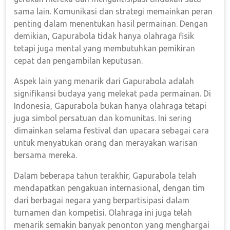
sama lain. Komunikasi dan strategi memainkan peran
penting dalam menentukan hasil permainan. Dengan
demikian, Gapurabola tidak hanya olahraga fisik
tetapi juga mental yang membutuhkan pemikiran
cepat dan pengambilan keputusan.
Aspek lain yang menarik dari Gapurabola adalah
signifikansi budaya yang melekat pada permainan. Di
Indonesia, Gapurabola bukan hanya olahraga tetapi
juga simbol persatuan dan komunitas. Ini sering
dimainkan selama festival dan upacara sebagai cara
untuk menyatukan orang dan merayakan warisan
bersama mereka.
Dalam beberapa tahun terakhir, Gapurabola telah
mendapatkan pengakuan internasional, dengan tim
dari berbagai negara yang berpartisipasi dalam
turnamen dan kompetisi. Olahraga ini juga telah
menarik semakin banyak penonton yang menghargai