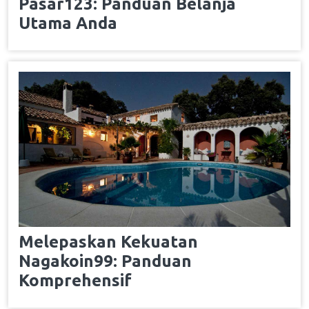
Pasar123: Panduan Belanja
Utama Anda
Melepaskan Kekuatan
Nagakoin99: Panduan
Komprehensif