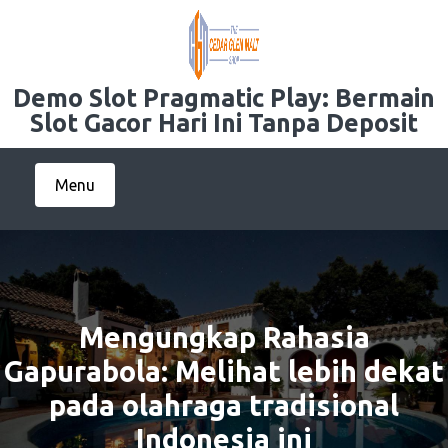
Skip
to
content
Demo Slot Pragmatic Play: Bermain
Slot Gacor Hari Ini Tanpa Deposit
Menu
Mengungkap Rahasia
Gapurabola: Melihat lebih dekat
pada olahraga tradisional
Indonesia ini