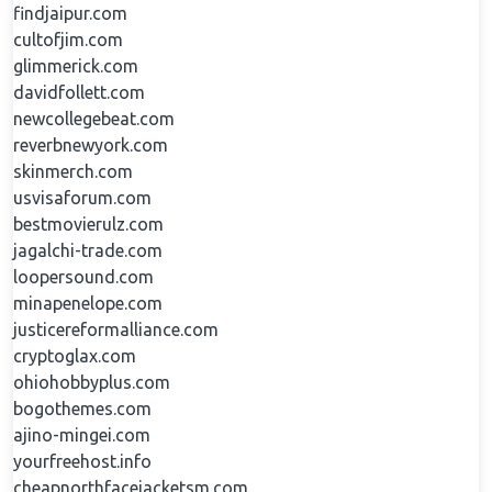
findjaipur.com
cultofjim.com
glimmerick.com
davidfollett.com
newcollegebeat.com
reverbnewyork.com
skinmerch.com
usvisaforum.com
bestmovierulz.com
jagalchi-trade.com
loopersound.com
minapenelope.com
justicereformalliance.com
cryptoglax.com
ohiohobbyplus.com
bogothemes.com
ajino-mingei.com
yourfreehost.info
cheapnorthfacejacketsm.com