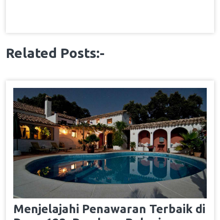
Related Posts:-
Menjelajahi Penawaran Terbaik di