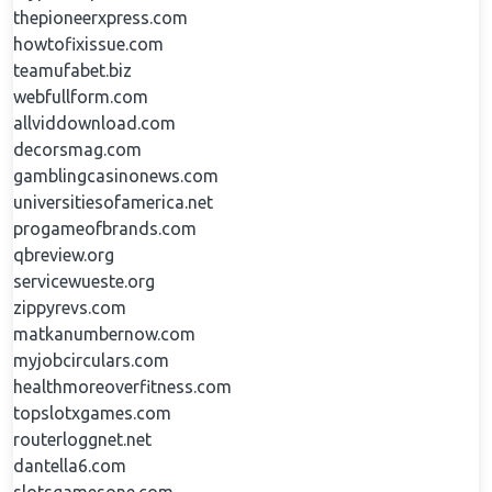
thepioneerxpress.com
howtofixissue.com
teamufabet.biz
webfullform.com
allviddownload.com
decorsmag.com
gamblingcasinonews.com
universitiesofamerica.net
progameofbrands.com
qbreview.org
servicewueste.org
zippyrevs.com
matkanumbernow.com
myjobcirculars.com
healthmoreoverfitness.com
topslotxgames.com
routerloggnet.net
dantella6.com