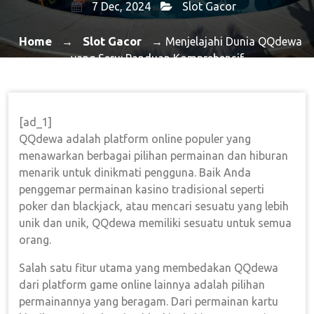
7 Dec, 2024
Slot Gacor
Home
Slot Gacor
→
→ Menjelajahi Dunia QQdewa
yang Seru: Panduan Komprehensif
[ad_1]
QQdewa adalah platform online populer yang
menawarkan berbagai pilihan permainan dan hiburan
menarik untuk dinikmati pengguna. Baik Anda
penggemar permainan kasino tradisional seperti
poker dan blackjack, atau mencari sesuatu yang lebih
unik dan unik, QQdewa memiliki sesuatu untuk semua
orang.
Salah satu fitur utama yang membedakan QQdewa
dari platform game online lainnya adalah pilihan
permainannya yang beragam. Dari permainan kartu