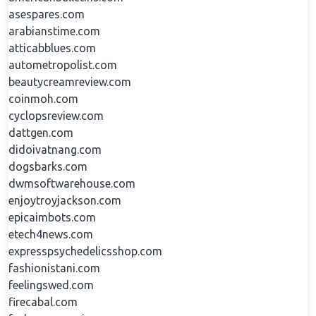
asespares.com
arabianstime.com
atticabblues.com
autometropolist.com
beautycreamreview.com
coinmoh.com
cyclopsreview.com
dattgen.com
didoivatnang.com
dogsbarks.com
dwmsoftwarehouse.com
enjoytroyjackson.com
epicaimbots.com
etech4news.com
expresspsychedelicsshop.com
fashionistani.com
feelingswed.com
firecabal.com