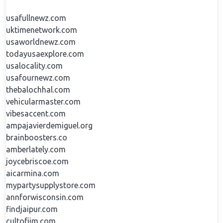
usafullnewz.com
uktimenetwork.com
usaworldnewz.com
todayusaexplore.com
usalocality.com
usafournewz.com
thebalochhal.com
vehicularmaster.com
vibesaccent.com
ampajavierdemiguel.org
brainboosters.co
amberlately.com
joycebriscoe.com
aicarmina.com
mypartysupplystore.com
annforwisconsin.com
findjaipur.com
cultofjim.com