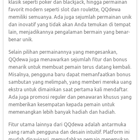
klasik seperti poker dan blackjack, hingga permainan
favorit modern seperti slot dan roulette, QQdewa
memiliki semuanya. Ada juga sejumlah permainan unik
dan inovatif yang tidak akan Anda temukan di tempat
lain, menjadikannya pengalaman bermain yang benar-
benar unik.
Selain pilihan permainannya yang mengesankan,
QQdewa juga menawarkan sejumlah fitur dan bonus
menarik untuk membuat pemain terus datang kembali.
Misalnya, pengguna baru dapat memanfaatkan bonus
sambutan yang melimpah, yang memberi mereka uang
ekstra untuk dimainkan saat pertama kali mendaftar.
Ada juga promosi reguler dan penawaran khusus yang
memberikan kesempatan kepada pemain untuk
memenangkan lebih banyak hadiah dan hadiah.
Fitur utama lainnya dari QQdewa adalah antarmuka
yang ramah pengguna dan desain intuitif. Platform ini
mudah dinavigasi, memudahkan pemain menemukan