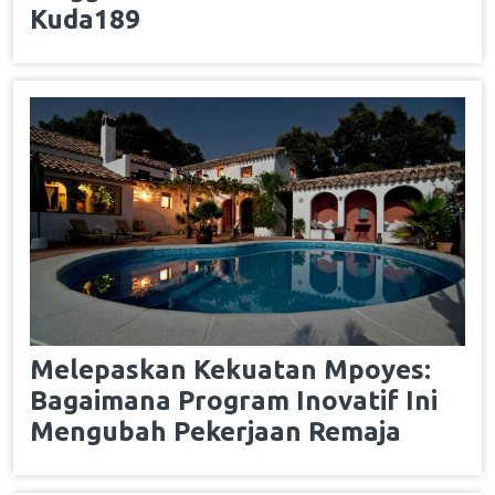
Kuda189
Melepaskan Kekuatan Mpoyes:
Bagaimana Program Inovatif Ini
Mengubah Pekerjaan Remaja