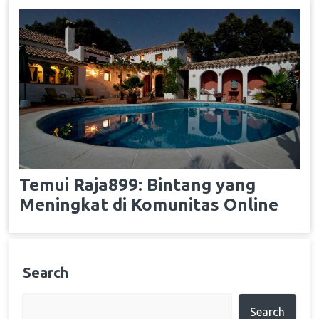
Temui Raja899: Bintang yang
Meningkat di Komunitas Online
Search
Search