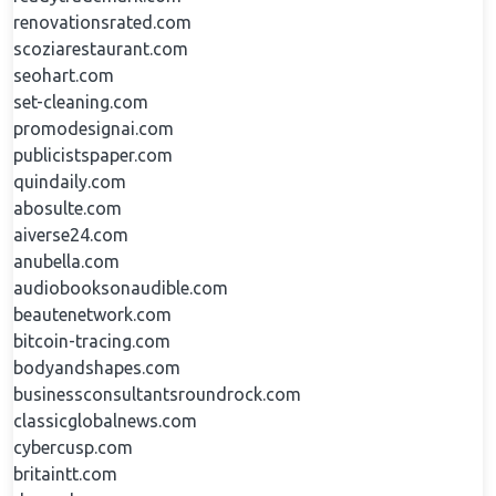
renovationsrated.com
scoziarestaurant.com
seohart.com
set-cleaning.com
promodesignai.com
publicistspaper.com
quindaily.com
abosulte.com
aiverse24.com
anubella.com
audiobooksonaudible.com
beautenetwork.com
bitcoin-tracing.com
bodyandshapes.com
businessconsultantsroundrock.com
classicglobalnews.com
cybercusp.com
britaintt.com