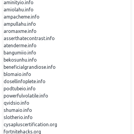
aminityio.info
amiolahu.info
ampacheme.info
ampullahu.info
aromaxme.info
asserthatecontrast.info
atenderme.info
bangumiio.info
bekosunhu.info
beneficialgrandiose.info
blomaio.info
dosellinfoplete.info
podtubeio.info
powerfulvolatile.info
qvidsio.info
shumaio.info
slotherio.info
cysapluscertification.org
fortnitehacks.org