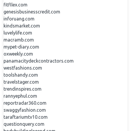
fitfllex.com
genesisbusinesscredit.com
inforuang.com
kindsmarket.com
luvelylife.com
macramb.com
mypet-diary.com
oxweekly.com
panamacitydeckcontractors.com
westfashions.com
toolshandy.com
travelstager.com
trendinspires.com
rannyephul.com
reportradar360.com
swaggyfashion.com
taraftariumtv10.com
questionquery.com