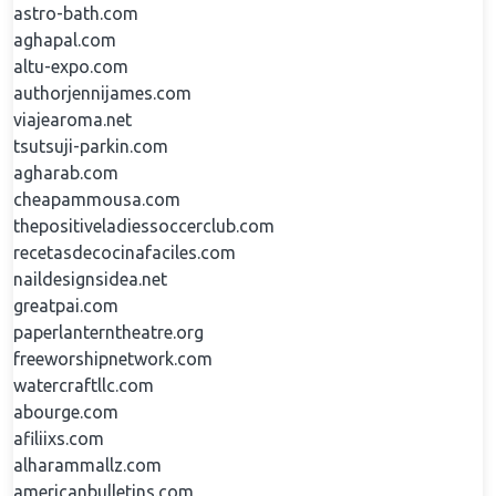
astro-bath.com
aghapal.com
altu-expo.com
authorjennijames.com
viajearoma.net
tsutsuji-parkin.com
agharab.com
cheapammousa.com
thepositiveladiessoccerclub.com
recetasdecocinafaciles.com
naildesignsidea.net
greatpai.com
paperlanterntheatre.org
freeworshipnetwork.com
watercraftllc.com
abourge.com
afiliixs.com
alharammallz.com
americanbulletins.com