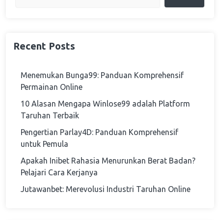
Recent Posts
Menemukan Bunga99: Panduan Komprehensif
Permainan Online
10 Alasan Mengapa Winlose99 adalah Platform
Taruhan Terbaik
Pengertian Parlay4D: Panduan Komprehensif
untuk Pemula
Apakah Inibet Rahasia Menurunkan Berat Badan?
Pelajari Cara Kerjanya
Jutawanbet: Merevolusi Industri Taruhan Online