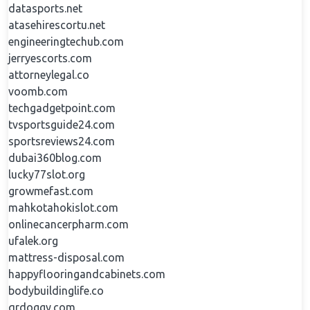
datasports.net
atasehirescortu.net
engineeringtechub.com
jerryescorts.com
attorneylegal.co
voomb.com
techgadgetpoint.com
tvsportsguide24.com
sportsreviews24.com
dubai360blog.com
lucky77slot.org
growmefast.com
mahkotahokislot.com
onlinecancerpharm.com
ufalek.org
mattress-disposal.com
happyflooringandcabinets.com
bodybuildinglife.co
qrdoggy.com