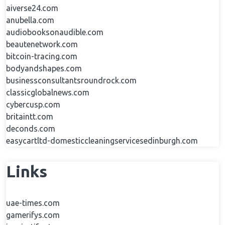
aiverse24.com
anubella.com
audiobooksonaudible.com
beautenetwork.com
bitcoin-tracing.com
bodyandshapes.com
businessconsultantsroundrock.com
classicglobalnews.com
cybercusp.com
britaintt.com
deconds.com
easycartltd-domesticcleaningservicesedinburgh.com
Links
uae-times.com
gamerifys.com