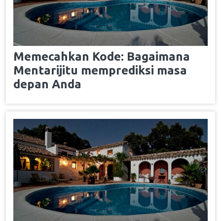
Memecahkan Kode: Bagaimana
Mentarijitu memprediksi masa
depan Anda