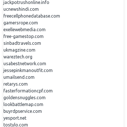
jackpotrushonline.info
ucnewshindi.com
freecellphonedatabase.com
gamersrope.com
exellewebmedia.com
free-gamestop.com
sinbadtravels.com
ukmagzine.com
wareztech.org
usabestnetwork.com
jessepinkmanoutfit.com
umailsend.com
retarys.com
fasterformationcpf.com
goldensnuggles.com
lookbattlemap.com
buyrdpservice.com
yesport.net
tostylo.com