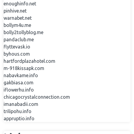
enoughinfo.net
pinhive.net
warnabet.net
bollym4u.me
bolly2tollyblog.me
pandaclub.me
flyttevask.io
byhous.com
hartfordplazahotel.com
m-918kissapk.com
nabavkame.info
gakbiasa.com
iflowerhu.info
chicagocrystalconnection.com
imanabadii.com
trilipohu.info
appruptio.info