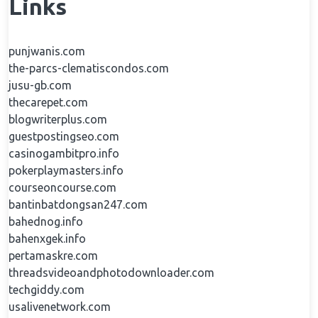
Links
punjwanis.com
the-parcs-clematiscondos.com
jusu-gb.com
thecarepet.com
blogwriterplus.com
guestpostingseo.com
casinogambitpro.info
pokerplaymasters.info
courseoncourse.com
bantinbatdongsan247.com
bahednog.info
bahenxgek.info
pertamaskre.com
threadsvideoandphotodownloader.com
techgiddy.com
usalivenetwork.com