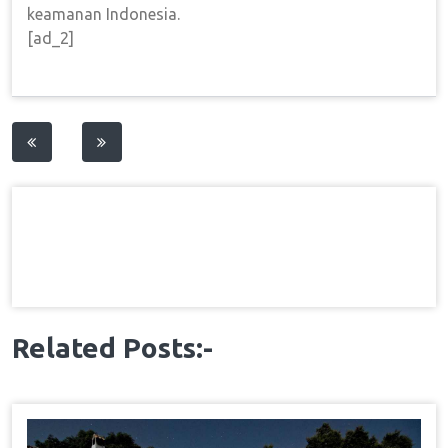
keamanan Indonesia.
[ad_2]
Post
navigation
Related Posts:-