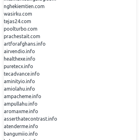
nghekiemtien.com
wasirku.com
tejas24.com
poolturbo.com
prachestait.com
artforafghans.info
airvendio.info
healthexe.info
puretecx.info
tecadvance.info
aminityio.info
amiolahu.info
ampacheme.info
ampullahu.info
aromaxme.info
asserthatecontrast.info
atenderme.info
bangumiio.info