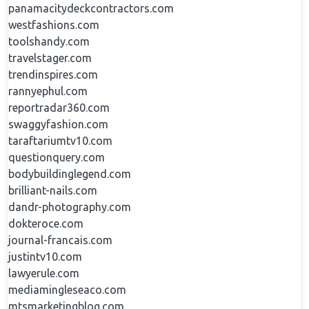
panamacitydeckcontractors.com
westfashions.com
toolshandy.com
travelstager.com
trendinspires.com
rannyephul.com
reportradar360.com
swaggyfashion.com
taraftariumtv10.com
questionquery.com
bodybuildinglegend.com
brilliant-nails.com
dandr-photography.com
dokteroce.com
journal-francais.com
justintv10.com
lawyerule.com
mediamingleseaco.com
mtsmarketingblog.com