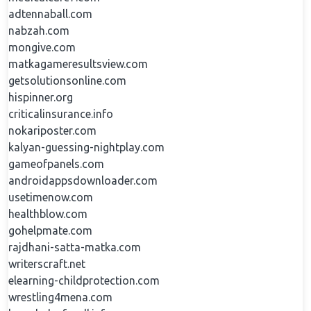
adtennaball.com
nabzah.com
mongive.com
matkagameresultsview.com
getsolutionsonline.com
hispinner.org
criticalinsurance.info
nokariposter.com
kalyan-guessing-nightplay.com
gameofpanels.com
androidappsdownloader.com
usetimenow.com
healthblow.com
gohelpmate.com
rajdhani-satta-matka.com
writerscraft.net
elearning-childprotection.com
wrestling4mena.com