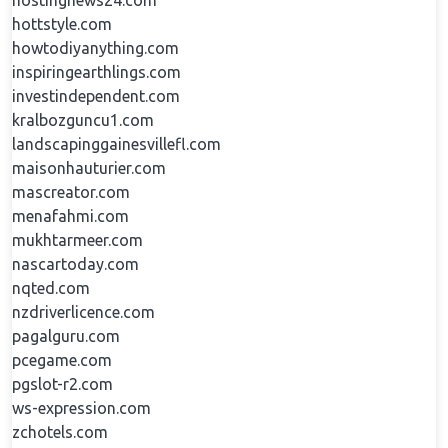
hostingnews24.com
hottstyle.com
howtodiyanything.com
inspiringearthlings.com
investindependent.com
kralbozguncu1.com
landscapinggainesvillefl.com
maisonhauturier.com
mascreator.com
menafahmi.com
mukhtarmeer.com
nascartoday.com
nqted.com
nzdriverlicence.com
pagalguru.com
pcegame.com
pgslot-r2.com
ws-expression.com
zchotels.com