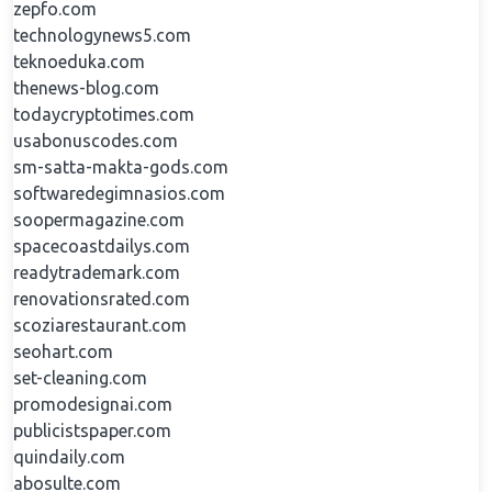
zepfo.com
technologynews5.com
teknoeduka.com
thenews-blog.com
todaycryptotimes.com
usabonuscodes.com
sm-satta-makta-gods.com
softwaredegimnasios.com
soopermagazine.com
spacecoastdailys.com
readytrademark.com
renovationsrated.com
scoziarestaurant.com
seohart.com
set-cleaning.com
promodesignai.com
publicistspaper.com
quindaily.com
abosulte.com