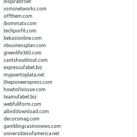
inspiratif.net
vsmsnetworks.com
offthem.com
ibommatv.com
techporfit.com
bekasionline.com
nbusinessplan.com
greenlife360.com
cantshoutitout.com
expressufabet.biz
mypuertoplata.net
thepioneerxpress.com
howtofixissue.com
teamufabet.biz
webfullform.com
allviddownload.com
decorsmag.com
gamblingcasinonews.com
universitiesofamerica.net