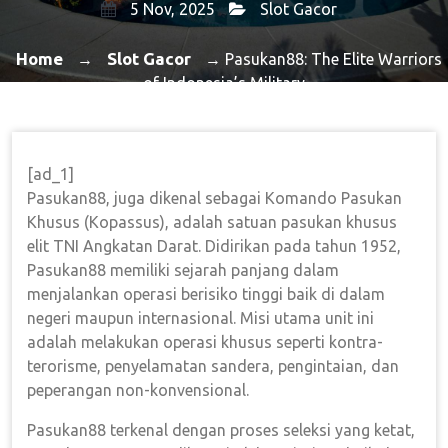
5 Nov, 2025
Slot Gacor
Home
Slot Gacor
→
→ Pasukan88: The Elite Warriors
of Indonesia’s Military
[ad_1]
Pasukan88, juga dikenal sebagai Komando Pasukan
Khusus (Kopassus), adalah satuan pasukan khusus
elit TNI Angkatan Darat. Didirikan pada tahun 1952,
Pasukan88 memiliki sejarah panjang dalam
menjalankan operasi berisiko tinggi baik di dalam
negeri maupun internasional. Misi utama unit ini
adalah melakukan operasi khusus seperti kontra-
terorisme, penyelamatan sandera, pengintaian, dan
peperangan non-konvensional.
Pasukan88 terkenal dengan proses seleksi yang ketat,