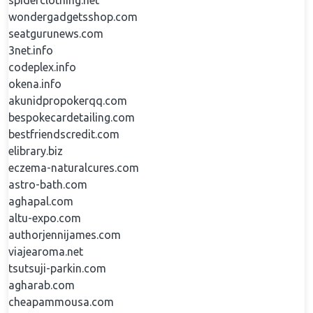
spiderclothing.net
wondergadgetsshop.com
seatgurunews.com
3net.info
codeplex.info
okena.info
akunidpropokerqq.com
bespokecardetailing.com
bestfriendscredit.com
elibrary.biz
eczema-naturalcures.com
astro-bath.com
aghapal.com
altu-expo.com
authorjennijames.com
viajearoma.net
tsutsuji-parkin.com
agharab.com
cheapammousa.com