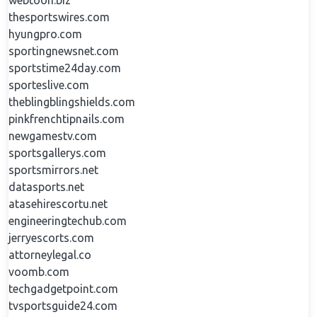
webtoon.biz
thesportswires.com
hyungpro.com
sportingnewsnet.com
sportstime24day.com
sporteslive.com
theblingblingshields.com
pinkfrenchtipnails.com
newgamestv.com
sportsgallerys.com
sportsmirrors.net
datasports.net
atasehirescortu.net
engineeringtechub.com
jerryescorts.com
attorneylegal.co
voomb.com
techgadgetpoint.com
tvsportsguide24.com