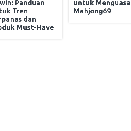
win: Panduan
untuk Menguasa
tuk Tren
Mahjong69
rpanas dan
oduk Must-Have