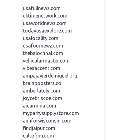
usafullnewz.com
uktimenetwork.com
usaworldnewz.com
todayusaexplore.com
usalocality.com
usafournewz.com
thebalochhal.com
vehicularmaster.com
vibesaccent.com
ampajavierdemiguel.org
brainboosters.co
amberlately.com
joycebriscoe.com
aicarmina.com
mypartysupplystore.com
annforwisconsin.com
findjaipur.com
cultofjim.com