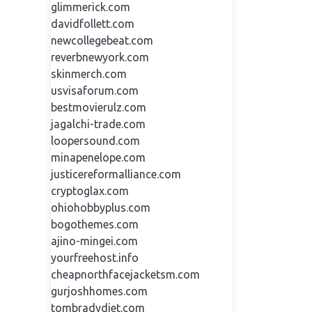
glimmerick.com
davidfollett.com
newcollegebeat.com
reverbnewyork.com
skinmerch.com
usvisaforum.com
bestmovierulz.com
jagalchi-trade.com
loopersound.com
minapenelope.com
justicereformalliance.com
cryptoglax.com
ohiohobbyplus.com
bogothemes.com
ajino-mingei.com
yourfreehost.info
cheapnorthfacejacketsm.com
gurjoshhomes.com
tombradydiet.com