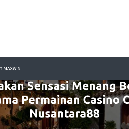
T MAXWIN
akan Sensasi Menang B
ama Permainan Casino O
Nusantara88