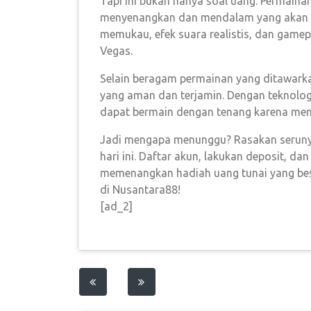
Tapi ini bukan hanya soal uang. Permain
menyenangkan dan mendalam yang akan m
memukau, efek suara realistis, dan gamep
Vegas.
Selain beragam permainan yang ditawark
yang aman dan terjamin. Dengan teknologi 
dapat bermain dengan tenang karena meng
Jadi mengapa menunggu? Rasakan seruny
hari ini. Daftar akun, lakukan deposit, d
memenangkan hadiah uang tunai yang besa
di Nusantara88!
[ad_2]
Post
navigation