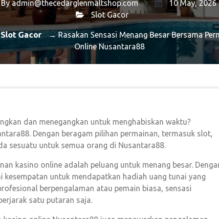
By
admin@thecedarglenmaltshop.com
10 May, 2026
Slot Gacor
Slot Gacor
→ Rasakan Sensasi Menang Besar Bersama Per
Online Nusantara88
angkan dan menegangkan untuk menghabiskan waktu?
antara88. Dengan beragam pilihan permainan, termasuk slot,
 ada sesuatu untuk semua orang di Nusantara88.
ainan kasino online adalah peluang untuk menang besar. Denga
 kesempatan untuk mendapatkan hadiah uang tunai yang
profesional berpengalaman atau pemain biasa, sensasi
erjarak satu putaran saja.