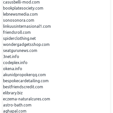
casusbelli-mod.com
bookplatesociety.com
lebnewsmedia.com
sonosonora.com
linkuusinternasional1.com
friendsroll.com
spiderclothing.net
wondergadgetsshop.com
seatgurunews.com
3net.info
codeplex.info
okena.info
akunidpropokerqq.com
bespokecardetailing.com
bestfriendscredit.com
elibrary.biz
eczema-naturalcures.com
astro-bath.com
aghapal.com