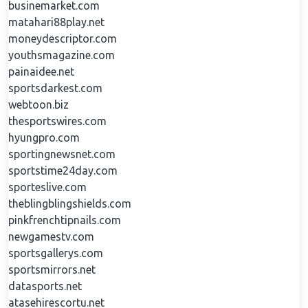
businemarket.com
matahari88play.net
moneydescriptor.com
youthsmagazine.com
painaidee.net
sportsdarkest.com
webtoon.biz
thesportswires.com
hyungpro.com
sportingnewsnet.com
sportstime24day.com
sporteslive.com
theblingblingshields.com
pinkfrenchtipnails.com
newgamestv.com
sportsgallerys.com
sportsmirrors.net
datasports.net
atasehirescortu.net