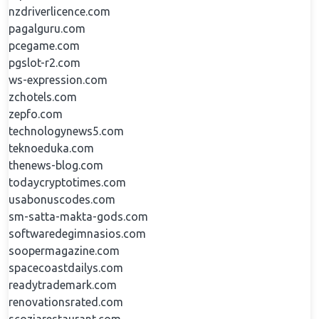
nzdriverlicence.com
pagalguru.com
pcegame.com
pgslot-r2.com
ws-expression.com
zchotels.com
zepfo.com
technologynews5.com
teknoeduka.com
thenews-blog.com
todaycryptotimes.com
usabonuscodes.com
sm-satta-makta-gods.com
softwaredegimnasios.com
soopermagazine.com
spacecoastdailys.com
readytrademark.com
renovationsrated.com