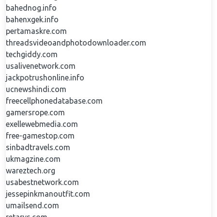
bahednog.info
bahenxgek.info
pertamaskre.com
threadsvideoandphotodownloader.com
techgiddy.com
usalivenetwork.com
jackpotrushonline.info
ucnewshindi.com
freecellphonedatabase.com
gamersrope.com
exellewebmedia.com
free-gamestop.com
sinbadtravels.com
ukmagzine.com
wareztech.org
usabestnetwork.com
jessepinkmanoutfit.com
umailsend.com