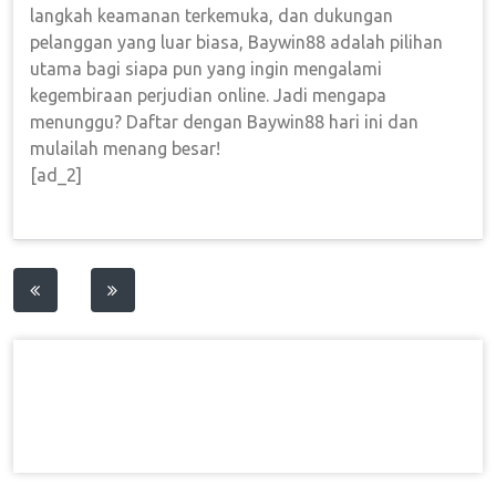
langkah keamanan terkemuka, dan dukungan
pelanggan yang luar biasa, Baywin88 adalah pilihan
utama bagi siapa pun yang ingin mengalami
kegembiraan perjudian online. Jadi mengapa
menunggu? Daftar dengan Baywin88 hari ini dan
mulailah menang besar!
[ad_2]
Post
navigation