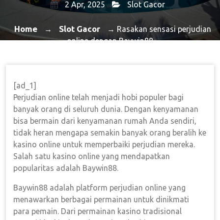
2 Apr, 2025
Slot Gacor
Home
Slot Gacor
→
→ Rasakan sensasi perjudian
online dengan Baywin88
[ad_1]
Perjudian online telah menjadi hobi populer bagi
banyak orang di seluruh dunia. Dengan kenyamanan
bisa bermain dari kenyamanan rumah Anda sendiri,
tidak heran mengapa semakin banyak orang beralih ke
kasino online untuk memperbaiki perjudian mereka.
Salah satu kasino online yang mendapatkan
popularitas adalah Baywin88.
Baywin88 adalah platform perjudian online yang
menawarkan berbagai permainan untuk dinikmati
para pemain. Dari permainan kasino tradisional