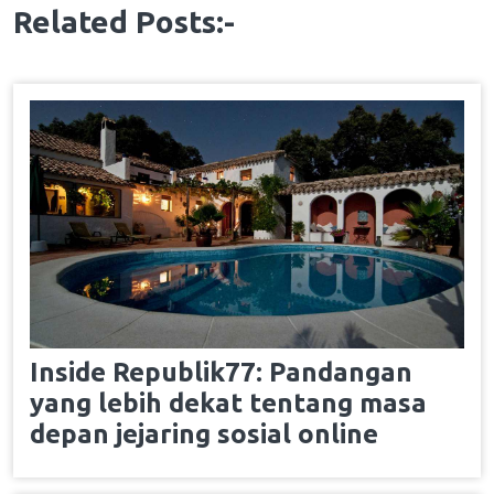
Related Posts:-
Inside Republik77: Pandangan
yang lebih dekat tentang masa
depan jejaring sosial online