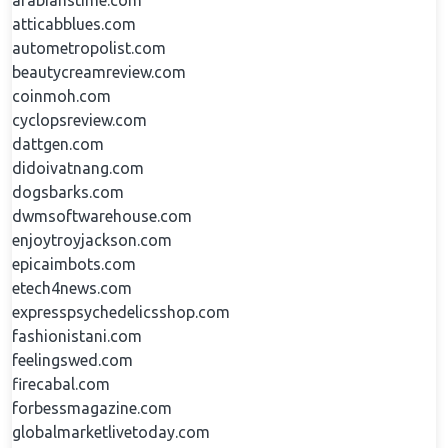
arabianstime.com
atticabblues.com
autometropolist.com
beautycreamreview.com
coinmoh.com
cyclopsreview.com
dattgen.com
didoivatnang.com
dogsbarks.com
dwmsoftwarehouse.com
enjoytroyjackson.com
epicaimbots.com
etech4news.com
expresspsychedelicsshop.com
fashionistani.com
feelingswed.com
firecabal.com
forbessmagazine.com
globalmarketlivetoday.com