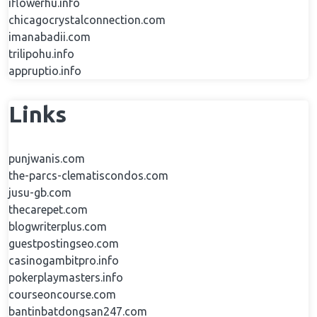
iflowerhu.info
chicagocrystalconnection.com
imanabadii.com
trilipohu.info
appruptio.info
Links
punjwanis.com
the-parcs-clematiscondos.com
jusu-gb.com
thecarepet.com
blogwriterplus.com
guestpostingseo.com
casinogambitpro.info
pokerplaymasters.info
courseoncourse.com
bantinbatdongsan247.com