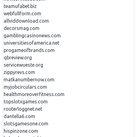
teamufabet.biz
webfullform.com
allviddownload.com
decorsmag.com
gamblingcasinonews.com
universitiesofamerica.net
progameofbrands.com
qbreview.org
servicewueste.org
zippyrevs.com
matkanumbernow.com
myjobcirculars.com
healthmoreoverfitness.com
topslotxgames.com
routerloggnet.net
dantella6.com
slotsgamesone.com
hispinzone.com