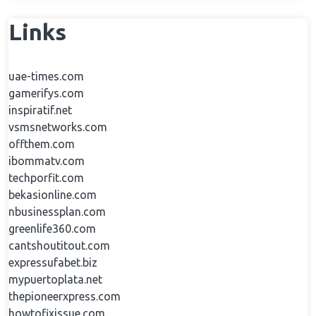
Links
uae-times.com
gamerifys.com
inspiratif.net
vsmsnetworks.com
offthem.com
ibommatv.com
techporfit.com
bekasionline.com
nbusinessplan.com
greenlife360.com
cantshoutitout.com
expressufabet.biz
mypuertoplata.net
thepioneerxpress.com
howtofixissue.com