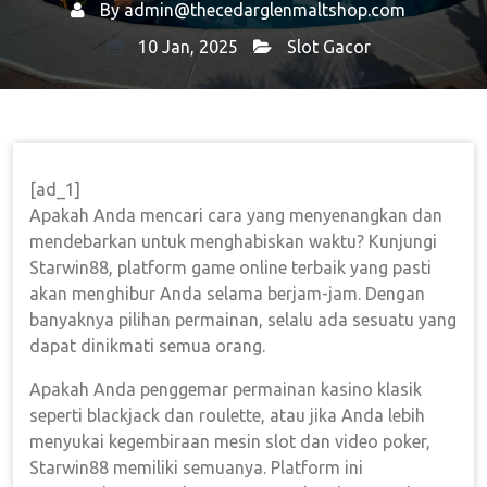
By
admin@thecedarglenmaltshop.com
10 Jan, 2025
Slot Gacor
Home
Slot Gacor
→
→ Temukan Dunia Permainan
Online yang Menyenangkan dengan Starwin88
[ad_1]
Apakah Anda mencari cara yang menyenangkan dan
mendebarkan untuk menghabiskan waktu? Kunjungi
Starwin88, platform game online terbaik yang pasti
akan menghibur Anda selama berjam-jam. Dengan
banyaknya pilihan permainan, selalu ada sesuatu yang
dapat dinikmati semua orang.
Apakah Anda penggemar permainan kasino klasik
seperti blackjack dan roulette, atau jika Anda lebih
menyukai kegembiraan mesin slot dan video poker,
Starwin88 memiliki semuanya. Platform ini