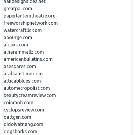
naildesignsidea.net
greatpai.com
paperlanterntheatre.org
freeworshipnetwork.com
watercraftllc.com
abourge.com
afiliixs.com
alharammallz.com
americanbulletins.com
asespares.com
arabianstime.com
atticabblues.com
autometropolist.com
beautycreamreview.com
coinmoh.com
cyclopsreview.com
dattgen.com
didoivatnang.com
dogsbarks.com