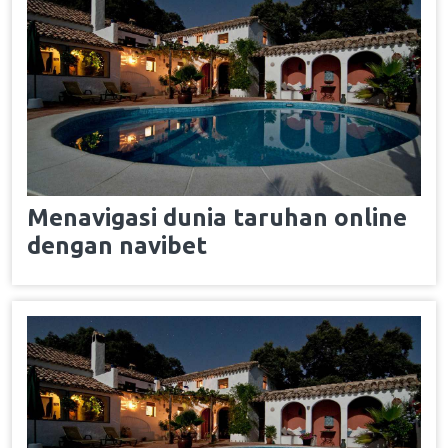
Menavigasi dunia taruhan online
dengan navibet