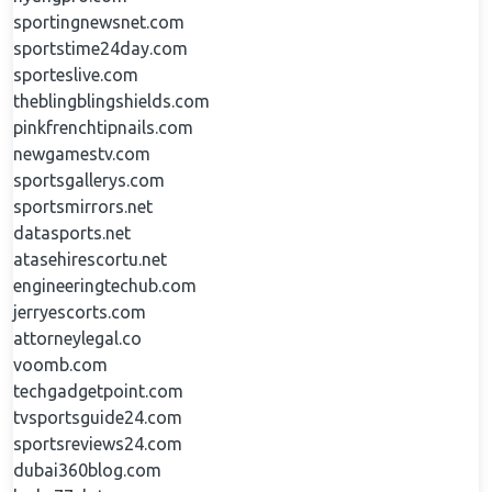
sportingnewsnet.com
sportstime24day.com
sporteslive.com
theblingblingshields.com
pinkfrenchtipnails.com
newgamestv.com
sportsgallerys.com
sportsmirrors.net
datasports.net
atasehirescortu.net
engineeringtechub.com
jerryescorts.com
attorneylegal.co
voomb.com
techgadgetpoint.com
tvsportsguide24.com
sportsreviews24.com
dubai360blog.com