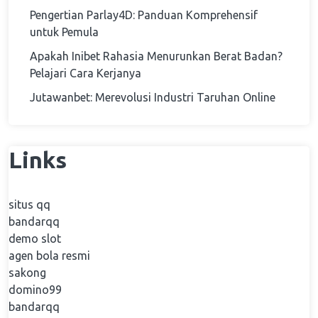
Pengertian Parlay4D: Panduan Komprehensif
untuk Pemula
Apakah Inibet Rahasia Menurunkan Berat Badan?
Pelajari Cara Kerjanya
Jutawanbet: Merevolusi Industri Taruhan Online
Links
situs qq
bandarqq
demo slot
agen bola resmi
sakong
domino99
bandarqq