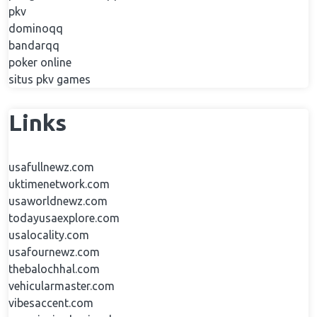
pkv
dominoqq
bandarqq
poker online
situs pkv games
Links
usafullnewz.com
uktimenetwork.com
usaworldnewz.com
todayusaexplore.com
usalocality.com
usafournewz.com
thebalochhal.com
vehicularmaster.com
vibesaccent.com