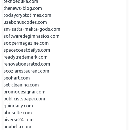
teknoeduka.com
thenews-blog.com
todaycryptotimes.com
usabonuscodes.com
sm-satta-makta-gods.com
softwaredegimnasios.com
soopermagazine.com
spacecoastdailys.com
readytrademark.com
renovationsrated.com
scoziarestaurant.com
seohart.com
set-cleaning.com
promodesignai.com
publicistspaper.com
quindaily.com
abosulte.com
aiverse24.com
anubella.com