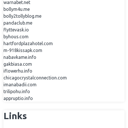
warnabet.net
bollym4u.me
bolly2tollyblog.me
pandaclub.me
flyttevask.io
byhous.com
hartfordplazahotel.com
m-918kissapk.com
nabavkame.info
gakbiasa.com
iflowerhu.info
chicagocrystalconnection.com
imanabadii.com
trilipohu.info
appruptio.info
Links