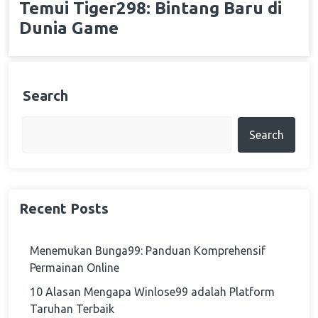
Temui Tiger298: Bintang Baru di
Dunia Game
Search
Search
Recent Posts
Menemukan Bunga99: Panduan Komprehensif
Permainan Online
10 Alasan Mengapa Winlose99 adalah Platform
Taruhan Terbaik