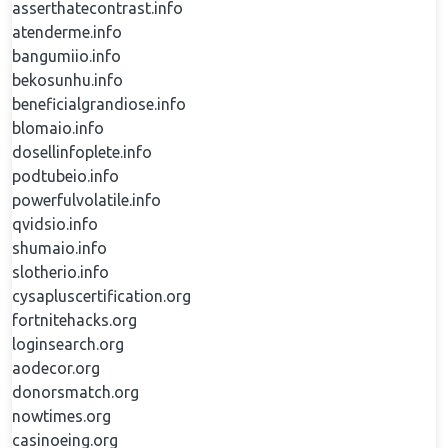
asserthatecontrast.info
atenderme.info
bangumiio.info
bekosunhu.info
beneficialgrandiose.info
blomaio.info
dosellinfoplete.info
podtubeio.info
powerfulvolatile.info
qvidsio.info
shumaio.info
slotherio.info
cysapluscertification.org
fortnitehacks.org
loginsearch.org
aodecor.org
donorsmatch.org
nowtimes.org
casinoeing.org