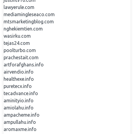
justintv10.com
lawyerule.com
mediamingleseaco.com
mtsmarketingblog.com
nghekiemtien.com
wasirku.com
tejas24.com
poolturbo.com
prachestait.com
artforafghans.info
airvendio.info
healthexe.info
puretecx.info
tecadvance.info
aminityio.info
amiolahu.info
ampacheme.info
ampullahu.info
aromaxme.info