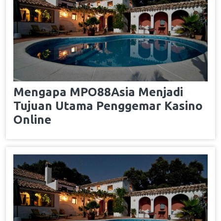
Mengapa MPO88Asia Menjadi
Tujuan Utama Penggemar Kasino
Online