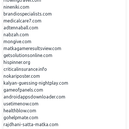
flowingtravel.com
nineniki.com
brandiospecialists.com
medicalcare7.com
adtennaball.com
nabzah.com
mongive.com
matkagameresultsview.com
getsolutionsonline.com
hispinner.org
criticalinsurance.info
nokariposter.com
kalyan-guessing-nightplay.com
gameofpanels.com
androidappsdownloader.com
usetimenow.com
healthblow.com
gohelpmate.com
rajdhani-satta-matka.com