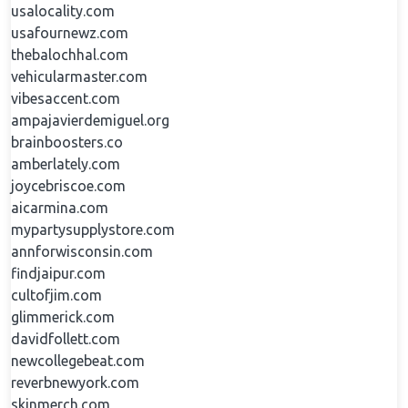
usalocality.com
usafournewz.com
thebalochhal.com
vehicularmaster.com
vibesaccent.com
ampajavierdemiguel.org
brainboosters.co
amberlately.com
joycebriscoe.com
aicarmina.com
mypartysupplystore.com
annforwisconsin.com
findjaipur.com
cultofjim.com
glimmerick.com
davidfollett.com
newcollegebeat.com
reverbnewyork.com
skinmerch.com