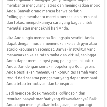
membantu mengurangi stres dan meningkatkan mood
Anda. Banyak orang merasa bahwa berlatih
Rollingspin membantu mereka merasa lebih terpusat
dan fokus, menjadikannya cara yang bagus untuk
memulai atau mengakhiri hari Anda.
Jika Anda ingin mencoba Rollingspin sendiri, Anda
dapat dengan mudah menemukan kelas di gym atau
studio kebugaran setempat. Banyak instruktur yang
menawarkan kelas tatap muka dan virtual, sehingga
Anda dapat memilih opsi yang paling sesuai untuk
Anda. Dan dengan semakin populernya Rollingspin,
Anda pasti akan menemukan komunitas ramah yang
terdiri dari sesama penggemar yang dapat membantu
Anda tetap termotivasi dan terinspirasi.
Jadi mengapa tidak mencoba Rollingspin dan
temukan banyak manfaat yang ditawarkannya? Baik
Anda ingin meningkatkan kebugaran, mengurangi