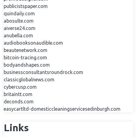
publicistspaper.com
quindaily.com
abosulte.com
aiverse24.com
anubella.com
audiobooksonaudible.com
beautenetwork.com
bitcoin-tracing.com
bodyandshapes.com
businessconsultantsroundrock.com
classicglobalnews.com
cybercusp.com
britaintt.com
deconds.com
easycartltd-domesticcleaningservicesedinburgh.com
Links