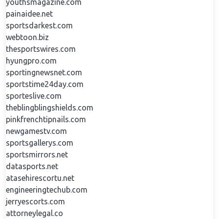
youthsmagazine.com
painaidee.net
sportsdarkest.com
webtoon.biz
thesportswires.com
hyungpro.com
sportingnewsnet.com
sportstime24day.com
sporteslive.com
theblingblingshields.com
pinkfrenchtipnails.com
newgamestv.com
sportsgallerys.com
sportsmirrors.net
datasports.net
atasehirescortu.net
engineeringtechub.com
jerryescorts.com
attorneylegal.co