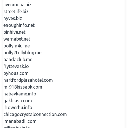
livemocha.biz
streetlife.biz
hyves.biz
enoughinfo.net
pinhive.net
warnabet.net
bollym4u.me
bolly2tollyblog.me
pandaclub.me
flyttevask.io
byhous.com
hartfordplazahotel.com
m-918kissapk.com
nabavkame.info
gakbiasa.com
iflowerhu.info
chicagocrystalconnection.com
imanabadii.com