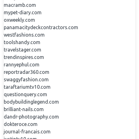
macramb.com
mypet-diary.com
oxweekly.com
panamacitydeckcontractors.com
westfashions.com
toolshandy.com
travelstager.com
trendinspires.com
rannyephul.com
reportradar360.com
swaggyfashion.com
taraftariumtv10.com
questionquery.com
bodybuildinglegend.com
brilliant-nails.com
dandr-photography.com
dokteroce.com
journal-francais.com