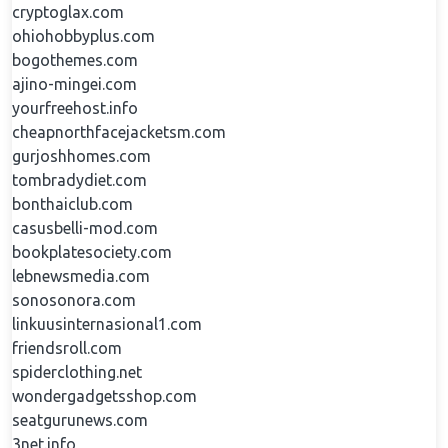
cryptoglax.com
ohiohobbyplus.com
bogothemes.com
ajino-mingei.com
yourfreehost.info
cheapnorthfacejacketsm.com
gurjoshhomes.com
tombradydiet.com
bonthaiclub.com
casusbelli-mod.com
bookplatesociety.com
lebnewsmedia.com
sonosonora.com
linkuusinternasional1.com
friendsroll.com
spiderclothing.net
wondergadgetsshop.com
seatgurunews.com
3net.info