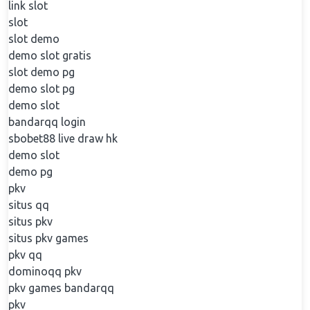
link slot
slot
slot demo
demo slot gratis
slot demo pg
demo slot pg
demo slot
bandarqq login
sbobet88
live draw hk
demo slot
demo pg
pkv
situs qq
situs pkv
situs pkv games
pkv qq
dominoqq pkv
pkv games bandarqq
pkv