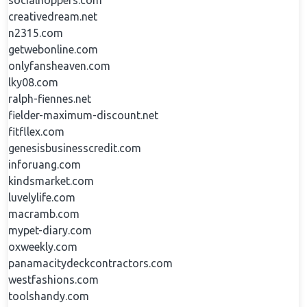
socialhoppers.com
creativedream.net
n2315.com
getwebonline.com
onlyfansheaven.com
lky08.com
ralph-fiennes.net
fielder-maximum-discount.net
fitfllex.com
genesisbusinesscredit.com
inforuang.com
kindsmarket.com
luvelylife.com
macramb.com
mypet-diary.com
oxweekly.com
panamacitydeckcontractors.com
westfashions.com
toolshandy.com