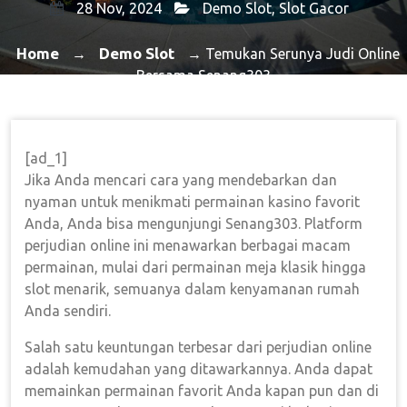
28 Nov, 2024
Demo Slot
,
Slot Gacor
Home
Demo Slot
→
→ Temukan Serunya Judi Online
Bersama Senang303
[ad_1]
Jika Anda mencari cara yang mendebarkan dan
nyaman untuk menikmati permainan kasino favorit
Anda, Anda bisa mengunjungi Senang303. Platform
perjudian online ini menawarkan berbagai macam
permainan, mulai dari permainan meja klasik hingga
slot menarik, semuanya dalam kenyamanan rumah
Anda sendiri.
Salah satu keuntungan terbesar dari perjudian online
adalah kemudahan yang ditawarkannya. Anda dapat
memainkan permainan favorit Anda kapan pun dan di