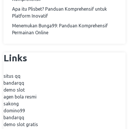
Apa itu Plisbet? Panduan Komprehensif untuk
Platform Inovatif
Menemukan Bunga99: Panduan Komprehensif
Permainan Online
Links
situs qq
bandarqq
demo slot
agen bola resmi
sakong
domino99
bandarqq
demo slot gratis