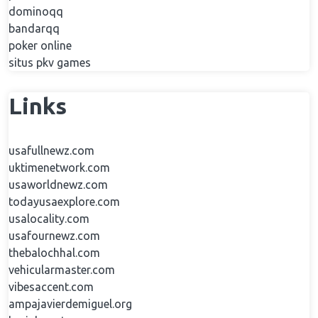
dominoqq
bandarqq
poker online
situs pkv games
Links
usafullnewz.com
uktimenetwork.com
usaworldnewz.com
todayusaexplore.com
usalocality.com
usafournewz.com
thebalochhal.com
vehicularmaster.com
vibesaccent.com
ampajavierdemiguel.org