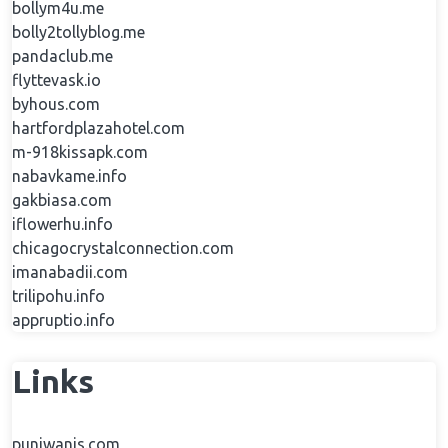
bollym4u.me
bolly2tollyblog.me
pandaclub.me
flyttevask.io
byhous.com
hartfordplazahotel.com
m-918kissapk.com
nabavkame.info
gakbiasa.com
iflowerhu.info
chicagocrystalconnection.com
imanabadii.com
trilipohu.info
appruptio.info
Links
punjwanis.com