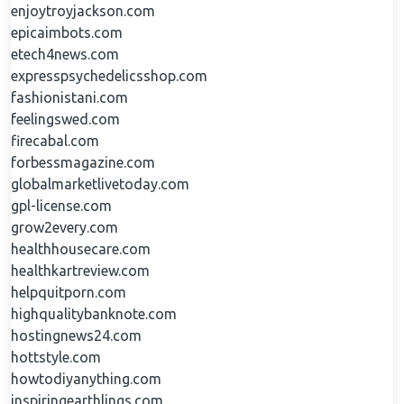
enjoytroyjackson.com
epicaimbots.com
etech4news.com
expresspsychedelicsshop.com
fashionistani.com
feelingswed.com
firecabal.com
forbessmagazine.com
globalmarketlivetoday.com
gpl-license.com
grow2every.com
healthhousecare.com
healthkartreview.com
helpquitporn.com
highqualitybanknote.com
hostingnews24.com
hottstyle.com
howtodiyanything.com
inspiringearthlings.com