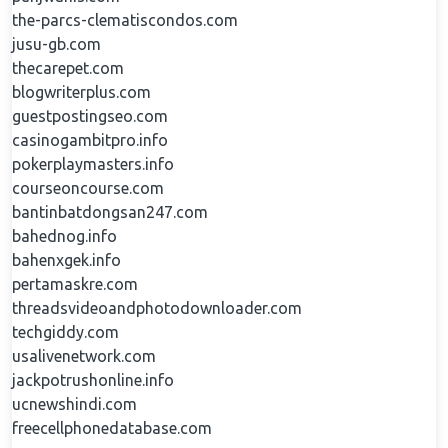
the-parcs-clematiscondos.com
jusu-gb.com
thecarepet.com
blogwriterplus.com
guestpostingseo.com
casinogambitpro.info
pokerplaymasters.info
courseoncourse.com
bantinbatdongsan247.com
bahednog.info
bahenxgek.info
pertamaskre.com
threadsvideoandphotodownloader.com
techgiddy.com
usalivenetwork.com
jackpotrushonline.info
ucnewshindi.com
freecellphonedatabase.com