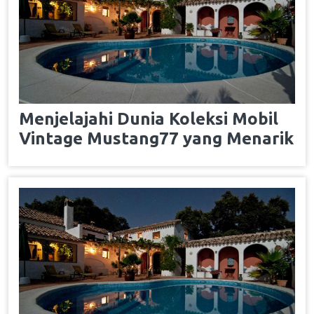
Menjelajahi Dunia Koleksi Mobil
Vintage Mustang77 yang Menarik