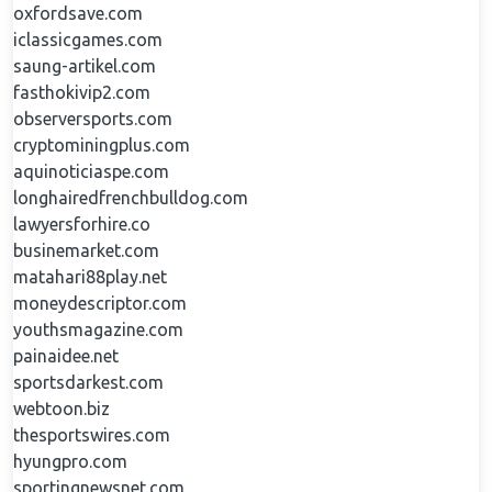
oxfordsave.com
iclassicgames.com
saung-artikel.com
fasthokivip2.com
observersports.com
cryptominingplus.com
aquinoticiaspe.com
longhairedfrenchbulldog.com
lawyersforhire.co
businemarket.com
matahari88play.net
moneydescriptor.com
youthsmagazine.com
painaidee.net
sportsdarkest.com
webtoon.biz
thesportswires.com
hyungpro.com
sportingnewsnet.com