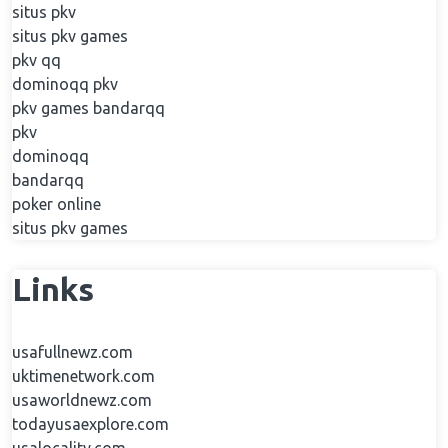
situs pkv
situs pkv games
pkv qq
dominoqq pkv
pkv games bandarqq
pkv
dominoqq
bandarqq
poker online
situs pkv games
Links
usafullnewz.com
uktimenetwork.com
usaworldnewz.com
todayusaexplore.com