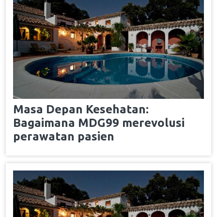
Masa Depan Kesehatan:
Bagaimana MDG99 merevolusi
perawatan pasien