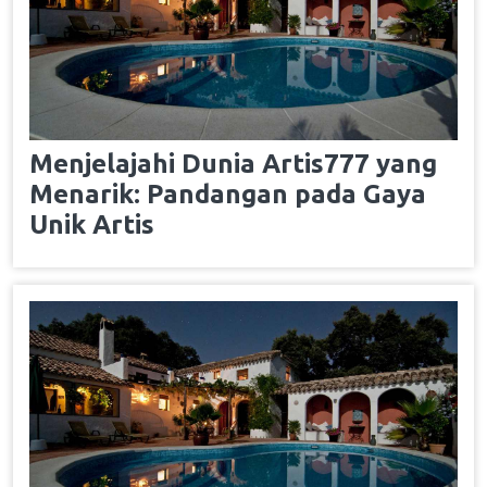
Menjelajahi Dunia Artis777 yang
Menarik: Pandangan pada Gaya
Unik Artis