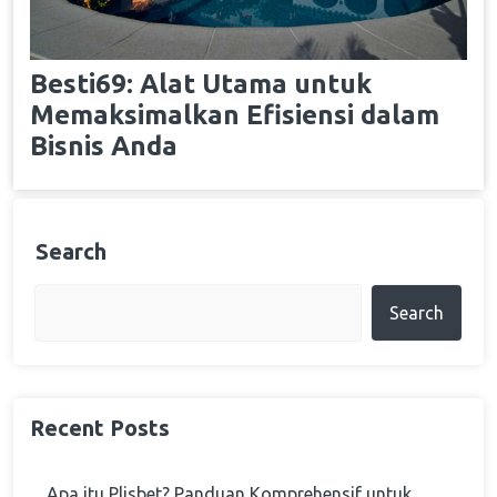
Besti69: Alat Utama untuk
Memaksimalkan Efisiensi dalam
Bisnis Anda
Search
Search
Recent Posts
Apa itu Plisbet? Panduan Komprehensif untuk