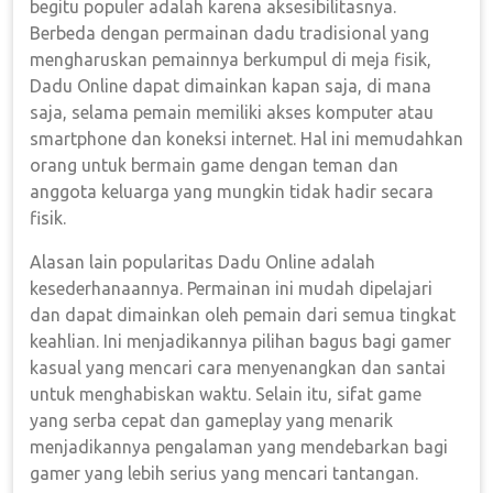
begitu populer adalah karena aksesibilitasnya.
Berbeda dengan permainan dadu tradisional yang
mengharuskan pemainnya berkumpul di meja fisik,
Dadu Online dapat dimainkan kapan saja, di mana
saja, selama pemain memiliki akses komputer atau
smartphone dan koneksi internet. Hal ini memudahkan
orang untuk bermain game dengan teman dan
anggota keluarga yang mungkin tidak hadir secara
fisik.
Alasan lain popularitas Dadu Online adalah
kesederhanaannya. Permainan ini mudah dipelajari
dan dapat dimainkan oleh pemain dari semua tingkat
keahlian. Ini menjadikannya pilihan bagus bagi gamer
kasual yang mencari cara menyenangkan dan santai
untuk menghabiskan waktu. Selain itu, sifat game
yang serba cepat dan gameplay yang menarik
menjadikannya pengalaman yang mendebarkan bagi
gamer yang lebih serius yang mencari tantangan.