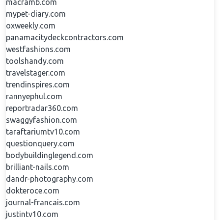
macramb.com
mypet-diary.com
oxweekly.com
panamacitydeckcontractors.com
westfashions.com
toolshandy.com
travelstager.com
trendinspires.com
rannyephul.com
reportradar360.com
swaggyfashion.com
taraftariumtv10.com
questionquery.com
bodybuildinglegend.com
brilliant-nails.com
dandr-photography.com
dokteroce.com
journal-francais.com
justintv10.com