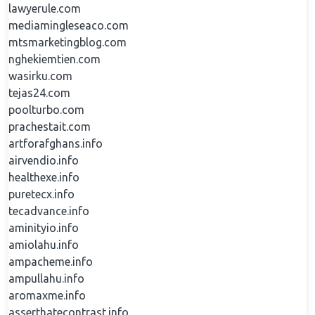
lawyerule.com
mediamingleseaco.com
mtsmarketingblog.com
nghekiemtien.com
wasirku.com
tejas24.com
poolturbo.com
prachestait.com
artforafghans.info
airvendio.info
healthexe.info
puretecx.info
tecadvance.info
aminityio.info
amiolahu.info
ampacheme.info
ampullahu.info
aromaxme.info
asserthatecontrast.info