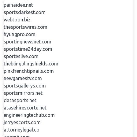
painaidee.net
sportsdarkest.com
webtoon.biz
thesportswires.com
hyungpro.com
sportingnewsnet.com
sportstime24day.com
sporteslive.com
theblingblingshields.com
pinkfrenchtipnails.com
newgamestv.com
sportsgallerys.com
sportsmirrors.net
datasports.net
atasehirescortu.net
engineeringtechub.com
jerryescorts.com
attorneylegal.co