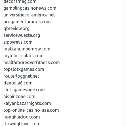
decorsmag.com
gamblingcasinonews.com
universitiesofamerica.net
progameofbrands.com
qbreview.org
servicewueste.org
zippyrevs.com
matkanumbernow.com
myjobcirculars.com
healthmoreoverfitness.com
topslotxgames.com
routerloggnet.net
dantella6.com
slotsgamesone.com
hispinzone.com
kalyanbazarnights.com
top-online-casino-usa.com
honghuidoor.com
flowingtravel.com