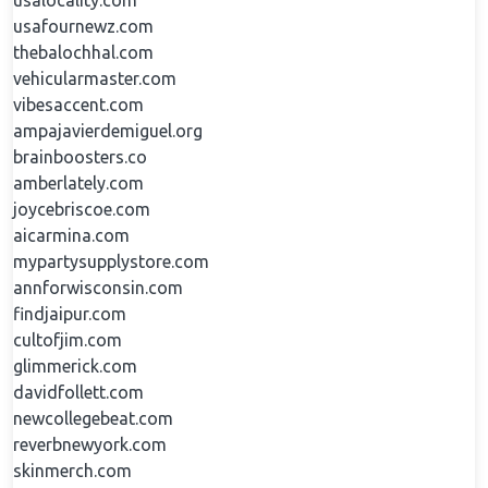
usalocality.com
usafournewz.com
thebalochhal.com
vehicularmaster.com
vibesaccent.com
ampajavierdemiguel.org
brainboosters.co
amberlately.com
joycebriscoe.com
aicarmina.com
mypartysupplystore.com
annforwisconsin.com
findjaipur.com
cultofjim.com
glimmerick.com
davidfollett.com
newcollegebeat.com
reverbnewyork.com
skinmerch.com