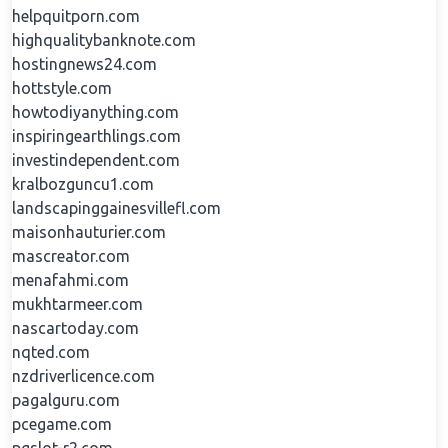
helpquitporn.com
highqualitybanknote.com
hostingnews24.com
hottstyle.com
howtodiyanything.com
inspiringearthlings.com
investindependent.com
kralbozguncu1.com
landscapinggainesvillefl.com
maisonhauturier.com
mascreator.com
menafahmi.com
mukhtarmeer.com
nascartoday.com
nqted.com
nzdriverlicence.com
pagalguru.com
pcegame.com