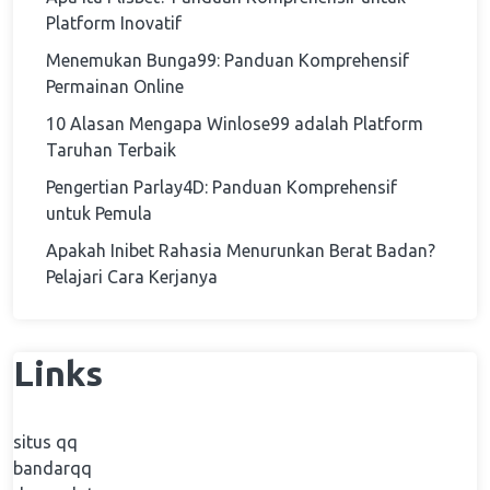
Platform Inovatif
Menemukan Bunga99: Panduan Komprehensif
Permainan Online
10 Alasan Mengapa Winlose99 adalah Platform
Taruhan Terbaik
Pengertian Parlay4D: Panduan Komprehensif
untuk Pemula
Apakah Inibet Rahasia Menurunkan Berat Badan?
Pelajari Cara Kerjanya
Links
situs qq
bandarqq