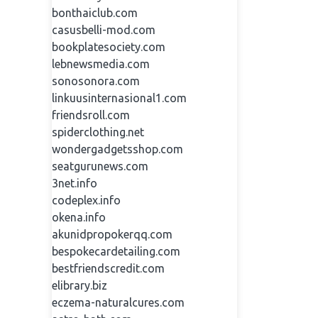
bonthaiclub.com
casusbelli-mod.com
bookplatesociety.com
lebnewsmedia.com
sonosonora.com
linkuusinternasional1.com
friendsroll.com
spiderclothing.net
wondergadgetsshop.com
seatgurunews.com
3net.info
codeplex.info
okena.info
akunidpropokerqq.com
bespokecardetailing.com
bestfriendscredit.com
elibrary.biz
eczema-naturalcures.com