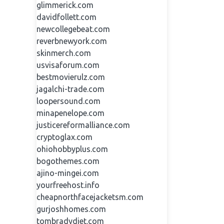
glimmerick.com
davidfollett.com
newcollegebeat.com
reverbnewyork.com
skinmerch.com
usvisaforum.com
bestmovierulz.com
jagalchi-trade.com
loopersound.com
minapenelope.com
justicereformalliance.com
cryptoglax.com
ohiohobbyplus.com
bogothemes.com
ajino-mingei.com
yourfreehost.info
cheapnorthfacejacketsm.com
gurjoshhomes.com
tombradydiet.com