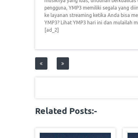
musiknya yang luas, unduhan berkualitas
pengguna, YMP3 memiliki segala yang dii
ke layanan streaming ketika Anda bisa m
YMP3? Lihat YMP3 hari ini dan mulailah 
[ad_2]
Post
navigation
Related Posts:-