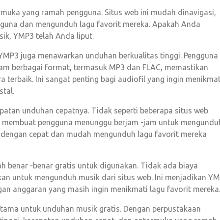
rmuka yang ramah pengguna. Situs web ini mudah dinavigasi,
guna dan mengunduh lagu favorit mereka. Apakah Anda
sik, YMP3 telah Anda liput.
 YMP3 juga menawarkan unduhan berkualitas tinggi. Pengguna
am berbagai format, termasuk MP3 dan FLAC, memastikan
terbaik. Ini sangat penting bagi audiofil yang ingin menikmat
stal.
epatan unduhan cepatnya. Tidak seperti beberapa situs web
dak membuat pengguna menunggu berjam -jam untuk mengundu
 dengan cepat dan mudah mengunduh lagu favorit mereka
ah benar -benar gratis untuk digunakan. Tidak ada biaya
kan untuk mengunduh musik dari situs web. Ini menjadikan Y
gan anggaran yang masih ingin menikmati lagu favorit mereka
utama untuk unduhan musik gratis. Dengan perpustakaan