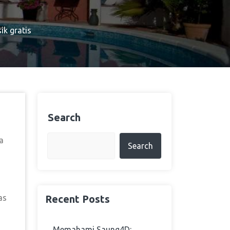
k gratis
Search
a
Search
as
Recent Posts
Memahami Saung4D: