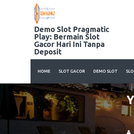
Skip
to
content
Demo Slot Pragmatic
Play: Bermain Slot
Gacor Hari Ini Tanpa
Deposit
HOME
SLOT GACOR
DEMO SLOT
SLO
Y