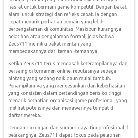
hasrat untuk bermain game kompetitif. Dengan bakat
alami untuk strategi dan refleks cepat, ia dengan
cepat menarik perhatian pemain yang lebih
berpengalaman di komunitas. Meskipun kurangnya
pelatihan atau pengalaman formal, jelas bahwa
Zeus711 memiliki bakat mentah yang
membedakannya dari teman -temannya.
Ketika Zeus711 terus mengasah keterampilannya dan
bersaing di turnamen online, reputasinya sebagai
bintang yang sedang naik daun mulai tumbuh.
Penampilannya yang mengesankan dan keberhasilan
yang konsisten dalam pertandingan berisiko tinggi
menarik perhatian organisasi game profesional, yang
melihat potensinya dan menawarinya tempat di
daftar mereka.
Dengan dukungan dan sumber daya tim profesional di
belakangnya, Zeus711 dapat fokus pada pelatihan