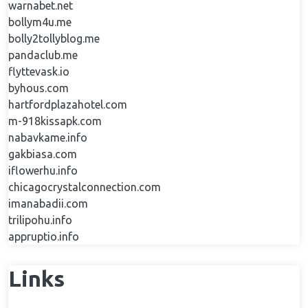
warnabet.net
bollym4u.me
bolly2tollyblog.me
pandaclub.me
flyttevask.io
byhous.com
hartfordplazahotel.com
m-918kissapk.com
nabavkame.info
gakbiasa.com
iflowerhu.info
chicagocrystalconnection.com
imanabadii.com
trilipohu.info
appruptio.info
Links