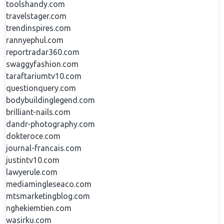
toolshandy.com
travelstager.com
trendinspires.com
rannyephul.com
reportradar360.com
swaggyfashion.com
taraftariumtv10.com
questionquery.com
bodybuildinglegend.com
brilliant-nails.com
dandr-photography.com
dokteroce.com
journal-francais.com
justintv10.com
lawyerule.com
mediamingleseaco.com
mtsmarketingblog.com
nghekiemtien.com
wasirku.com