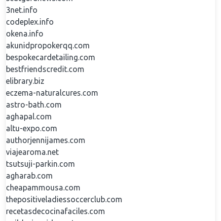
3net.info
codeplex.info
okena.info
akunidpropokerqq.com
bespokecardetailing.com
bestfriendscredit.com
elibrary.biz
eczema-naturalcures.com
astro-bath.com
aghapal.com
altu-expo.com
authorjennijames.com
viajearoma.net
tsutsuji-parkin.com
agharab.com
cheapammousa.com
thepositiveladiessoccerclub.com
recetasdecocinafaciles.com