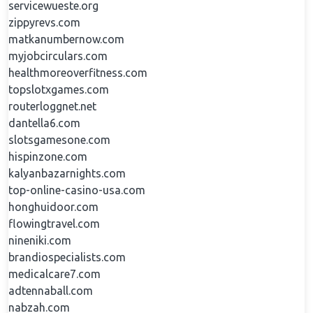
servicewueste.org
zippyrevs.com
matkanumbernow.com
myjobcirculars.com
healthmoreoverfitness.com
topslotxgames.com
routerloggnet.net
dantella6.com
slotsgamesone.com
hispinzone.com
kalyanbazarnights.com
top-online-casino-usa.com
honghuidoor.com
flowingtravel.com
nineniki.com
brandiospecialists.com
medicalcare7.com
adtennaball.com
nabzah.com