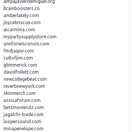
ampajavierdemiguel.org
brainboosters.co
amberlately.com
joycebriscoe.com
aicarmina.com
mypartysupplystore.com
annforwisconsin.com
findjaipur.com
cultofjim.com
glimmerick.com
davidfollett.com
newcollegebeat.com
reverbnewyork.com
skinmerch.com
usvisaforum.com
bestmovierulz.com
jagalchi-trade.com
loopersound.com
minapenelope.com