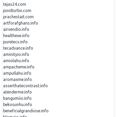
tejas24.com
poolturbo.com
prachestait.com
artforafghans.info
airvendio.info
healthexe.info
puretecx.info
tecadvance.info
aminityio.info
amiolahu.info
ampacheme.info
ampullahu.info
aromaxme.info
asserthatecontrast.info
atenderme.info
bangumiio.info
bekosunhu.info
beneficialgrandiose.info