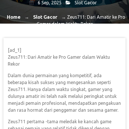
6 Sep, 2025
Slot Gacor
Home
Slot Gacor
→
→ Zeus711: Dari Amatir ke Pro
Gamer dalam Waktu Rekor
[ad_1]
Zeus711: Dari Amatir ke Pro Gamer dalam Waktu
Rekor
Dalam dunia permainan yang kompetitif, ada
beberapa kisah sukses yang mengesankan seperti
Zeus711. Hanya dalam waktu singkat, gamer yang
dulunya amatir ini telah naik melalui peringkat untuk
menjadi pemain profesional, mendapatkan pengakuan
dan rasa hormat dari penggemar dan sesama gamer.
Zeus711 pertama -tama meledak ke kancah game
sebagai pemain yang relatif tidak dikenal dengan