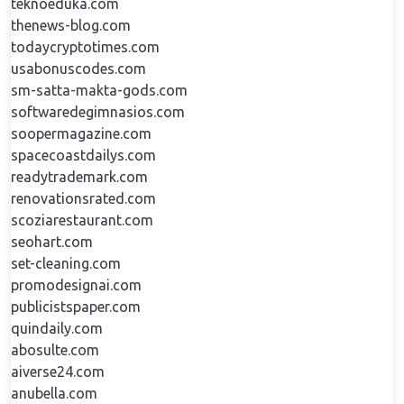
teknoeduka.com
thenews-blog.com
todaycryptotimes.com
usabonuscodes.com
sm-satta-makta-gods.com
softwaredegimnasios.com
soopermagazine.com
spacecoastdailys.com
readytrademark.com
renovationsrated.com
scoziarestaurant.com
seohart.com
set-cleaning.com
promodesignai.com
publicistspaper.com
quindaily.com
abosulte.com
aiverse24.com
anubella.com