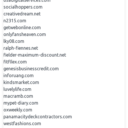
usadigitalservices.com
socialhoppers.com
creativedream.net
n2315.com
getwebonline.com
onlyfansheaven.com
lky08.com
ralph-fiennes.net
fielder-maximum-discount.net
fitfllex.com
genesisbusinesscredit.com
inforuang.com
kindsmarket.com
luvelylife.com
macramb.com
mypet-diary.com
oxweekly.com
panamacitydeckcontractors.com
westfashions.com