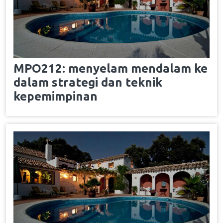
MPO212: menyelam mendalam ke
dalam strategi dan teknik
kepemimpinan