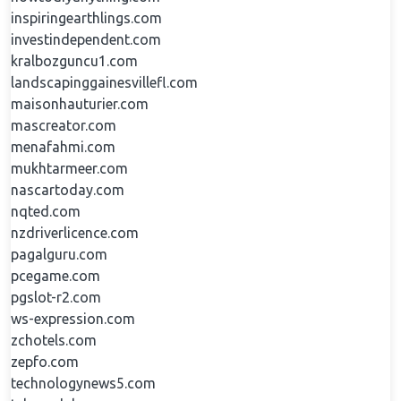
inspiringearthlings.com
investindependent.com
kralbozguncu1.com
landscapinggainesvillefl.com
maisonhauturier.com
mascreator.com
menafahmi.com
mukhtarmeer.com
nascartoday.com
nqted.com
nzdriverlicence.com
pagalguru.com
pcegame.com
pgslot-r2.com
ws-expression.com
zchotels.com
zepfo.com
technologynews5.com