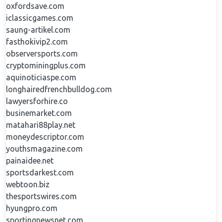
oxfordsave.com
iclassicgames.com
saung-artikel.com
fasthokivip2.com
observersports.com
cryptominingplus.com
aquinoticiaspe.com
longhairedfrenchbulldog.com
lawyersforhire.co
businemarket.com
matahari88play.net
moneydescriptor.com
youthsmagazine.com
painaidee.net
sportsdarkest.com
webtoon.biz
thesportswires.com
hyungpro.com
sportingnewsnet.com