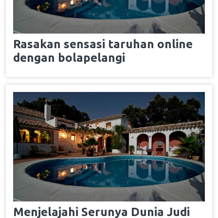
Rasakan sensasi taruhan online
dengan bolapelangi
Menjelajahi Serunya Dunia Judi