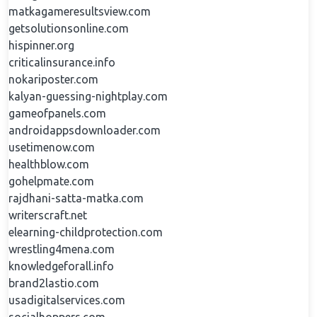
matkagameresultsview.com
getsolutionsonline.com
hispinner.org
criticalinsurance.info
nokariposter.com
kalyan-guessing-nightplay.com
gameofpanels.com
androidappsdownloader.com
usetimenow.com
healthblow.com
gohelpmate.com
rajdhani-satta-matka.com
writerscraft.net
elearning-childprotection.com
wrestling4mena.com
knowledgeforall.info
brand2lastio.com
usadigitalservices.com