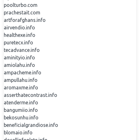
poolturbo.com
prachestait.com
artforafghans.info
airvendio.info
healthexe.info
puretecx.info
tecadvance.info
aminityio.info
amiolahu.info
ampacheme.info
ampullahu.info
aromaxme.info
asserthatecontrast.info
atenderme.info
bangumiio.info
bekosunhu.info
beneficialgrandiose.info
blomaio.info