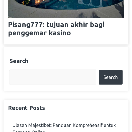
Pisang777: tujuan akhir bagi
penggemar kasino
Search
Search
Recent Posts
Ulasan Majestibet: Panduan Komprehensif untuk