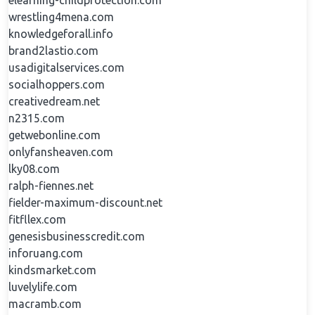
elearning-childprotection.com
wrestling4mena.com
knowledgeforall.info
brand2lastio.com
usadigitalservices.com
socialhoppers.com
creativedream.net
n2315.com
getwebonline.com
onlyfansheaven.com
lky08.com
ralph-fiennes.net
fielder-maximum-discount.net
fitfllex.com
genesisbusinesscredit.com
inforuang.com
kindsmarket.com
luvelylife.com
macramb.com