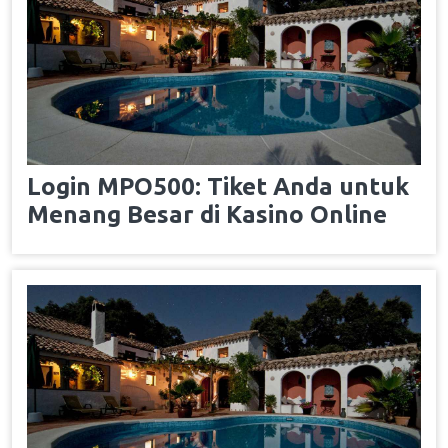
Login MPO500: Tiket Anda untuk
Menang Besar di Kasino Online