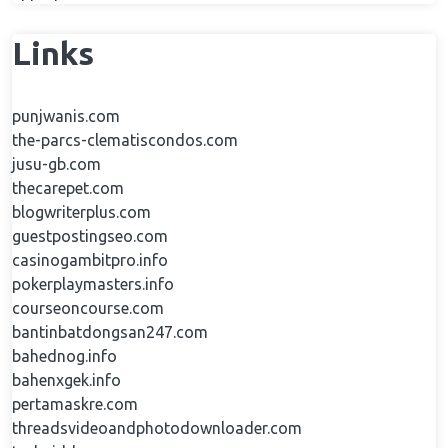
Links
punjwanis.com
the-parcs-clematiscondos.com
jusu-gb.com
thecarepet.com
blogwriterplus.com
guestpostingseo.com
casinogambitpro.info
pokerplaymasters.info
courseoncourse.com
bantinbatdongsan247.com
bahednog.info
bahenxgek.info
pertamaskre.com
threadsvideoandphotodownloader.com