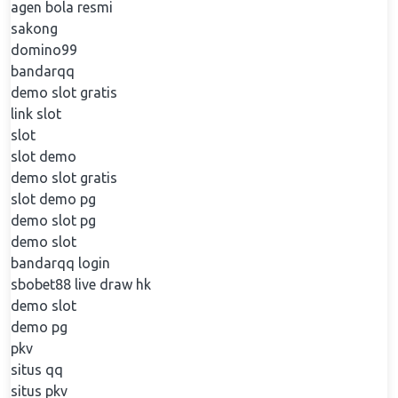
agen bola resmi
sakong
domino99
bandarqq
demo slot gratis
link slot
slot
slot demo
demo slot gratis
slot demo pg
demo slot pg
demo slot
bandarqq login
sbobet88
live draw hk
demo slot
demo pg
pkv
situs qq
situs pkv