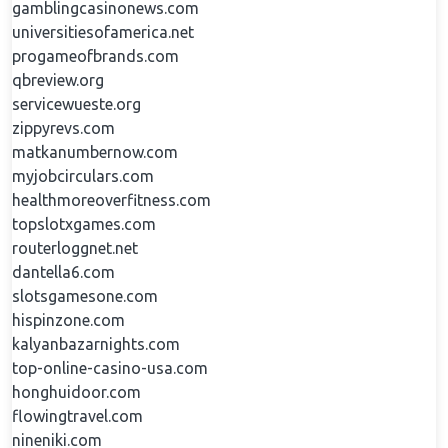
gamblingcasinonews.com
universitiesofamerica.net
progameofbrands.com
qbreview.org
servicewueste.org
zippyrevs.com
matkanumbernow.com
myjobcirculars.com
healthmoreoverfitness.com
topslotxgames.com
routerloggnet.net
dantella6.com
slotsgamesone.com
hispinzone.com
kalyanbazarnights.com
top-online-casino-usa.com
honghuidoor.com
flowingtravel.com
nineniki.com