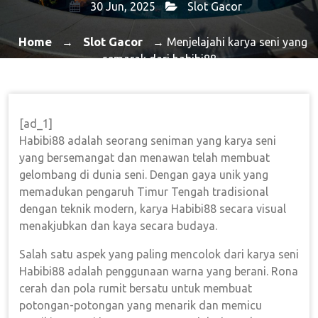
30 Jun, 2025
Slot Gacor
Home
Slot Gacor
→
→ Menjelajahi karya seni yang
semarak dari habibi88
[ad_1]
Habibi88 adalah seorang seniman yang karya seni
yang bersemangat dan menawan telah membuat
gelombang di dunia seni. Dengan gaya unik yang
memadukan pengaruh Timur Tengah tradisional
dengan teknik modern, karya Habibi88 secara visual
menakjubkan dan kaya secara budaya.
Salah satu aspek yang paling mencolok dari karya seni
Habibi88 adalah penggunaan warna yang berani. Rona
cerah dan pola rumit bersatu untuk membuat
potongan-potongan yang menarik dan memicu