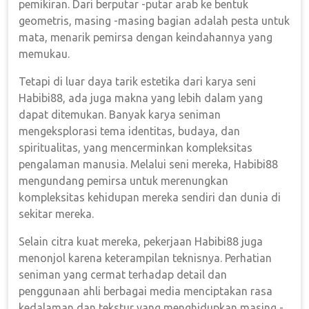
pemikiran. Dari berputar -putar arab ke bentuk
geometris, masing -masing bagian adalah pesta untuk
mata, menarik pemirsa dengan keindahannya yang
memukau.
Tetapi di luar daya tarik estetika dari karya seni
Habibi88, ada juga makna yang lebih dalam yang
dapat ditemukan. Banyak karya seniman
mengeksplorasi tema identitas, budaya, dan
spiritualitas, yang mencerminkan kompleksitas
pengalaman manusia. Melalui seni mereka, Habibi88
mengundang pemirsa untuk merenungkan
kompleksitas kehidupan mereka sendiri dan dunia di
sekitar mereka.
Selain citra kuat mereka, pekerjaan Habibi88 juga
menonjol karena keterampilan teknisnya. Perhatian
seniman yang cermat terhadap detail dan
penggunaan ahli berbagai media menciptakan rasa
kedalaman dan tekstur yang menghidupkan masing -