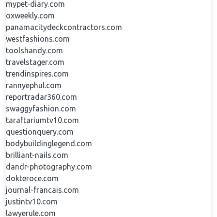
mypet-diary.com
oxweekly.com
panamacitydeckcontractors.com
westfashions.com
toolshandy.com
travelstager.com
trendinspires.com
rannyephul.com
reportradar360.com
swaggyfashion.com
taraftariumtv10.com
questionquery.com
bodybuildinglegend.com
brilliant-nails.com
dandr-photography.com
dokteroce.com
journal-francais.com
justintv10.com
lawyerule.com