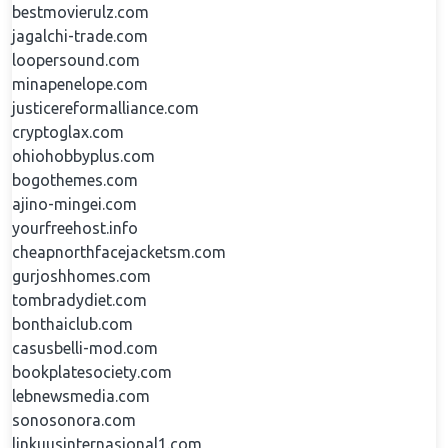
bestmovierulz.com
jagalchi-trade.com
loopersound.com
minapenelope.com
justicereformalliance.com
cryptoglax.com
ohiohobbyplus.com
bogothemes.com
ajino-mingei.com
yourfreehost.info
cheapnorthfacejacketsm.com
gurjoshhomes.com
tombradydiet.com
bonthaiclub.com
casusbelli-mod.com
bookplatesociety.com
lebnewsmedia.com
sonosonora.com
linkuusinternasional1.com