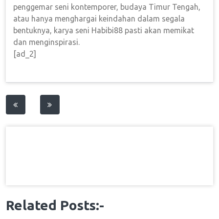
penggemar seni kontemporer, budaya Timur Tengah,
atau hanya menghargai keindahan dalam segala
bentuknya, karya seni Habibi88 pasti akan memikat
dan menginspirasi.
[ad_2]
Post
navigation
Related Posts:-