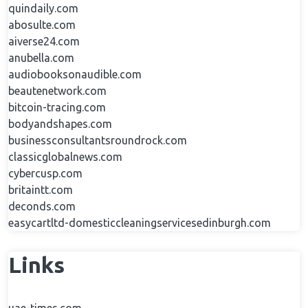
quindaily.com
abosulte.com
aiverse24.com
anubella.com
audiobooksonaudible.com
beautenetwork.com
bitcoin-tracing.com
bodyandshapes.com
businessconsultantsroundrock.com
classicglobalnews.com
cybercusp.com
britaintt.com
deconds.com
easycartltd-domesticcleaningservicesedinburgh.com
Links