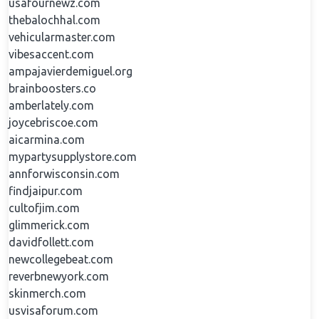
usafournewz.com
thebalochhal.com
vehicularmaster.com
vibesaccent.com
ampajavierdemiguel.org
brainboosters.co
amberlately.com
joycebriscoe.com
aicarmina.com
mypartysupplystore.com
annforwisconsin.com
findjaipur.com
cultofjim.com
glimmerick.com
davidfollett.com
newcollegebeat.com
reverbnewyork.com
skinmerch.com
usvisaforum.com