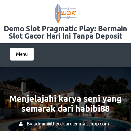
Skip
to
content
Demo Slot Pragmatic Play: Bermain
Slot Gacor Hari Ini Tanpa Deposit
Menu
Menjelajahi karya seni yang
semarak dari habibi88
By
admin@thecedarglenmaltshop.com