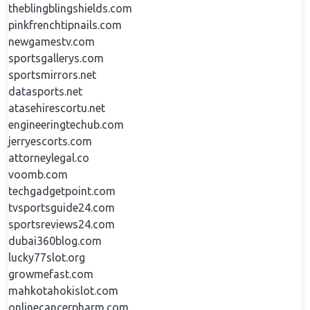
theblingblingshields.com
pinkfrenchtipnails.com
newgamestv.com
sportsgallerys.com
sportsmirrors.net
datasports.net
atasehirescortu.net
engineeringtechub.com
jerryescorts.com
attorneylegal.co
voomb.com
techgadgetpoint.com
tvsportsguide24.com
sportsreviews24.com
dubai360blog.com
lucky77slot.org
growmefast.com
mahkotahokislot.com
onlinecancerpharm.com