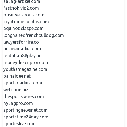
saung-artikel.com
fasthokivip2.com
observersports.com
cryptominingplus.com
aquinoticiaspe.com
longhairedfrenchbulldog.com
lawyersforhire.co
businemarket.com
matahari88play.net
moneydescriptor.com
youthsmagazine.com
painaidee.net
sportsdarkest.com
webtoon.biz
thesportswires.com
hyungpro.com
sportingnewsnet.com
sportstime24day.com
sporteslive.com