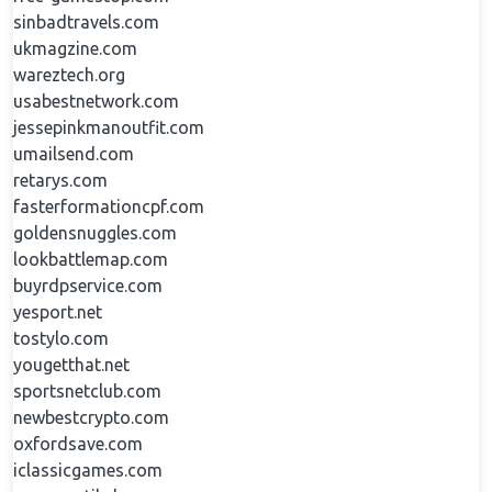
sinbadtravels.com
ukmagzine.com
wareztech.org
usabestnetwork.com
jessepinkmanoutfit.com
umailsend.com
retarys.com
fasterformationcpf.com
goldensnuggles.com
lookbattlemap.com
buyrdpservice.com
yesport.net
tostylo.com
yougetthat.net
sportsnetclub.com
newbestcrypto.com
oxfordsave.com
iclassicgames.com