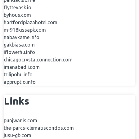
pandaclub.me
flyttevask.io
byhous.com
hartfordplazahotel.com
m-918kissapk.com
nabavkame.info
gakbiasa.com
iflowerhu.info
chicagocrystalconnection.com
imanabadii.com
trilipohu.info
appruptio.info
Links
punjwanis.com
the-parcs-clematiscondos.com
jusu-gb.com