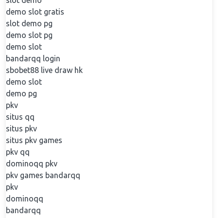
slot demo
demo slot gratis
slot demo pg
demo slot pg
demo slot
bandarqq login
sbobet88
live draw hk
demo slot
demo pg
pkv
situs qq
situs pkv
situs pkv games
pkv qq
dominoqq pkv
pkv games bandarqq
pkv
dominoqq
bandarqq