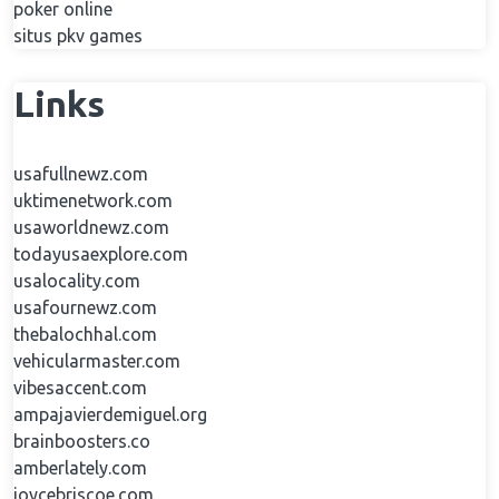
poker online
situs pkv games
Links
usafullnewz.com
uktimenetwork.com
usaworldnewz.com
todayusaexplore.com
usalocality.com
usafournewz.com
thebalochhal.com
vehicularmaster.com
vibesaccent.com
ampajavierdemiguel.org
brainboosters.co
amberlately.com
joycebriscoe.com