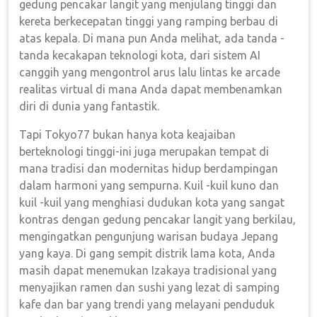
gedung pencakar langit yang menjulang tinggi dan
kereta berkecepatan tinggi yang ramping berbau di
atas kepala. Di mana pun Anda melihat, ada tanda -
tanda kecakapan teknologi kota, dari sistem AI
canggih yang mengontrol arus lalu lintas ke arcade
realitas virtual di mana Anda dapat membenamkan
diri di dunia yang fantastik.
Tapi Tokyo77 bukan hanya kota keajaiban
berteknologi tinggi-ini juga merupakan tempat di
mana tradisi dan modernitas hidup berdampingan
dalam harmoni yang sempurna. Kuil -kuil kuno dan
kuil -kuil yang menghiasi dudukan kota yang sangat
kontras dengan gedung pencakar langit yang berkilau,
mengingatkan pengunjung warisan budaya Jepang
yang kaya. Di gang sempit distrik lama kota, Anda
masih dapat menemukan Izakaya tradisional yang
menyajikan ramen dan sushi yang lezat di samping
kafe dan bar yang trendi yang melayani penduduk