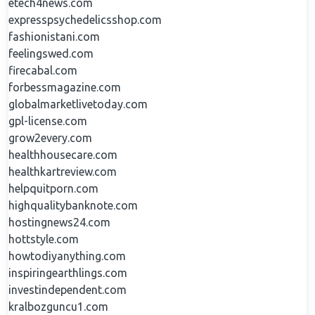
etech4news.com
expresspsychedelicsshop.com
fashionistani.com
feelingswed.com
firecabal.com
forbessmagazine.com
globalmarketlivetoday.com
gpl-license.com
grow2every.com
healthhousecare.com
healthkartreview.com
helpquitporn.com
highqualitybanknote.com
hostingnews24.com
hottstyle.com
howtodiyanything.com
inspiringearthlings.com
investindependent.com
kralbozguncu1.com