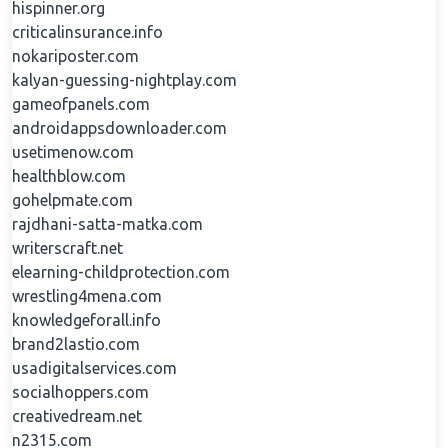
hispinner.org
criticalinsurance.info
nokariposter.com
kalyan-guessing-nightplay.com
gameofpanels.com
androidappsdownloader.com
usetimenow.com
healthblow.com
gohelpmate.com
rajdhani-satta-matka.com
writerscraft.net
elearning-childprotection.com
wrestling4mena.com
knowledgeforall.info
brand2lastio.com
usadigitalservices.com
socialhoppers.com
creativedream.net
n2315.com