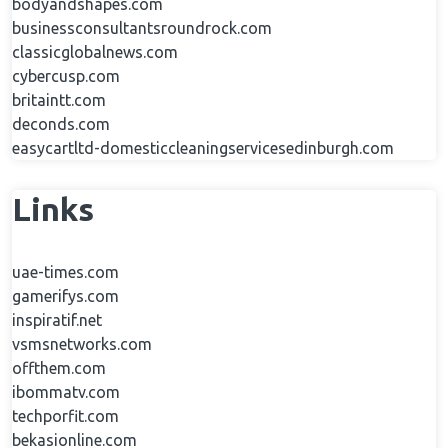
bodyandshapes.com
businessconsultantsroundrock.com
classicglobalnews.com
cybercusp.com
britaintt.com
deconds.com
easycartltd-domesticcleaningservicesedinburgh.com
Links
uae-times.com
gamerifys.com
inspiratif.net
vsmsnetworks.com
offthem.com
ibommatv.com
techporfit.com
bekasionline.com