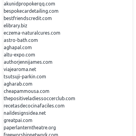
akunidpropokerqq.com
bespokecardetailing.com
bestfriendscredit.com
elibrary.biz
eczema-naturalcures.com
astro-bath.com
aghapal.com
altu-expo.com
authorjennijames.com
viajearoma.net
tsutsuji-parkin.com
agharab.com
cheapammousa.com
thepositiveladiessoccerclub.com
recetasdecocinafaciles.com
naildesignsidea.net
greatpai.com
paperlanterntheatre.org
freeworshipnetwork.com